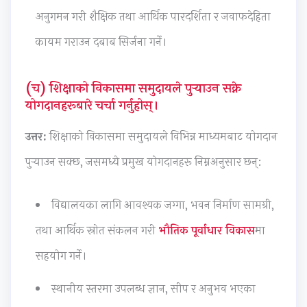
o
n
R
l
s
अनुगमन गरी शैक्षिक तथा आर्थिक पारदर्शिता र जवाफदेहिता
u
c
,
i
i
कायम गराउन दबाब सिर्जना गर्ने।
n
l
E
z
g
t
u
-
a
n
(च) शिक्षाको विकासमा समुदायले पुर्‍याउन सक्ने
a
s
C
t
T
योगदानहरूबारे चर्चा गर्नुहोस्।
b
i
o
i
o
i
o
m
o
o
उत्तर:
शिक्षाको विकासमा समुदायले विभिन्न माध्यमबाट योगदान
l
n
m
n
l
पुर्‍याउन सक्छ, जसमध्ये प्रमुख योगदानहरू निम्नअनुसार छन्:
i
,
e
s
s
t
C
r
,
,
विद्यालयका लागि आवश्यक जग्गा, भवन निर्माण सामग्री,
y
o
c
C
A
,
m
e
u
g
तथा आर्थिक स्रोत संकलन गरी
भौतिक पूर्वाधार विकास
मा
E
m
,
l
i
सहयोग गर्ने।
t
u
I
t
l
h
n
o
u
e
स्थानीय स्तरमा उपलब्ध ज्ञान, सीप र अनुभव भएका
i
i
T
r
,