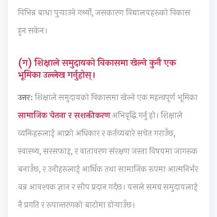
i
d
y
i
a
विभिन्न बाधा पुर्‍याउने गर्थ्यो, जसकारण विद्यालयहरूको विकास
d
e
l
e
b
हुन सकेन।
e
(
l
t
u
(
I
a
y
s
I
O
b
C
)
(ग) शिक्षाले समुदायको विकासमा खेल्ने कुनै एक
भूमिका उल्लेख गर्नुहोस्।
O
E
u
o
|
E
N
s
m
N
उत्तर:
शिक्षाले समुदायको विकासमा खेल्ने एक महत्त्वपूर्ण भूमिका
N
e
)
p
o
सामाजिक चेतना र सशक्तीकरण
अभिवृद्धि गर्नु हो। शिक्षाले
e
w
|
l
t
w
S
N
e
e
व्यक्तिहरूलाई आफ्नो अधिकार र कर्तव्यबारे सचेत गराउँछ,
S
y
o
t
s
स्वास्थ्य, सरसफाइ, र वातावरण संरक्षण जस्ता विषयमा जागरूक
y
l
t
e
,
बनाउँछ, र उनीहरूलाई आर्थिक तथा सामाजिक रूपमा आत्मनिर्भर
l
l
e
G
M
बन्न आवश्यक ज्ञान र सीप प्रदान गर्दछ। यसले समग्र समुदायलाई
l
a
s
u
C
a
b
,
i
Q
नै प्रगति र रूपान्तरणको बाटोमा डोर्‍याउँछ।
b
u
M
d
s