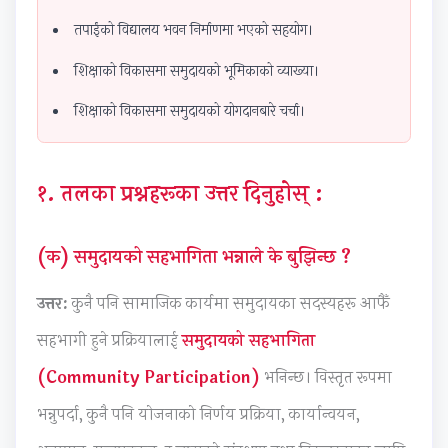
r
r
T
r
s
तपाईंको विद्यालय भवन निर्माणमा भएको सहयोग।
6
5
e
1
s
:
:
c
:
M
शिक्षाको विकासमा समुदायको भूमिकाको व्याख्या।
E
S
h
T
o
शिक्षाको विकासमा समुदायको योगदानबारे चर्चा।
n
o
n
e
d
g
c
o
c
e
i
i
l
h
l
१. तलका प्रश्नहरूका उत्तर दिनुहोस् :
n
a
o
n
C
e
l
g
o
o
(क) समुदायको सहभागिता भन्नाले के बुझिन्छ ?
e
E
y
l
m
r
n
C
o
p
उत्तर:
कुनै पनि सामाजिक कार्यमा समुदायका सदस्यहरू आफैँ
s
g
o
g
l
सहभागी हुने प्रक्रियालाई
समुदायको सहभागिता
i
i
m
y
e
(Community Participation)
भनिन्छ। विस्तृत रूपमा
n
n
p
,
t
S
e
l
E
e
भन्नुपर्दा, कुनै पनि योजनाको निर्णय प्रक्रिया, कार्यान्वयन,
o
e
e
n
G