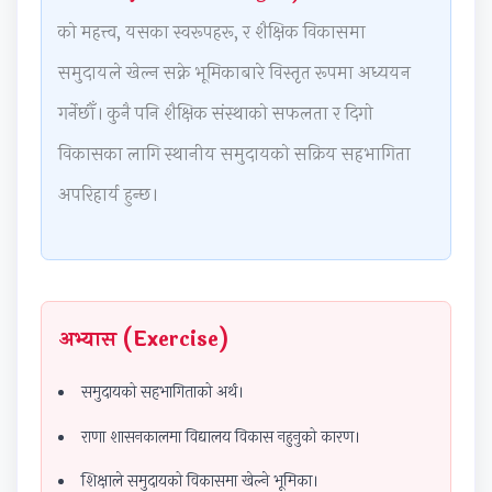
n
n
:
n
6
को महत्त्व, यसका स्वरूपहरू, र शैक्षिक विकासमा
g
g
R
g
:
समुदायले खेल्न सक्ने भूमिकाबारे विस्तृत रूपमा अध्ययन
E
E
e
E
S
गर्नेछौँ। कुनै पनि शैक्षिक संस्थाको सफलता र दिगो
N
N
c
N
o
C
C
e
C
f
विकासका लागि स्थानीय समुदायको सक्रिय सहभागिता
E
E
n
E
t
अपरिहार्य हुन्छ।
3
3
t
3
w
5
5
T
5
a
5
5
r
5
r
C
C
e
C
e
अभ्यास (Exercise)
h
h
n
h
P
a
a
d
a
r
समुदायको सहभागिताको अर्थ।
p
p
s
p
o
t
t
i
t
c
राणा शासनकालमा विद्यालय विकास नहुनुको कारण।
e
e
n
e
e
शिक्षाले समुदायको विकासमा खेल्ने भूमिका।