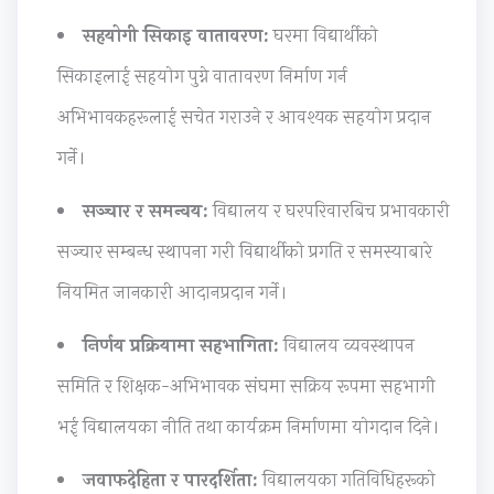
h
e
u
s
y
सहयोगी सिकाइ वातावरण:
घरमा विद्यार्थीको
a
r
t
&
S
सिकाइलाई सहयोग पुग्ने वातावरण निर्माण गर्न
n
s
i
P
t
अभिभावकहरूलाई सचेत गराउने र आवश्यक सहयोग प्रदान
g
,
n
D
u
गर्ने।
e
C
g
F
d
,
S
,
|
y
सञ्चार र समन्वय:
विद्यालय र घरपरिवारबिच प्रभावकारी
P
R
B
E
,
सञ्चार सम्बन्ध स्थापना गरी विद्यार्थीको प्रगति र समस्याबारे
u
,
i
a
S
b
S
g
r
y
नियमित जानकारी आदानप्रदान गर्ने।
l
o
D
l
s
निर्णय प्रक्रियामा सहभागिता:
विद्यालय व्यवस्थापन
i
c
a
y
t
c
i
t
C
e
समिति र शिक्षक-अभिभावक संघमा सक्रिय रूपमा सहभागी
A
a
a
i
m
भई विद्यालयका नीति तथा कार्यक्रम निर्माणमा योगदान दिने।
c
l
,
v
D
c
I
V
i
e
जवाफदेहिता र पारदर्शिता:
विद्यालयका गतिविधिहरूको