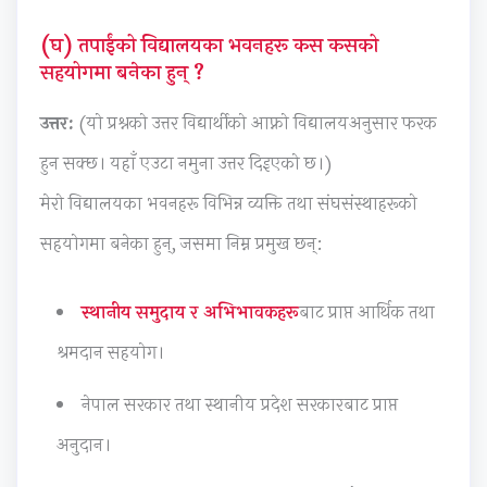
u
s
C
e
&
(घ) तपाईंको विद्यालयका भवनहरू कस कसको
s
)
Q
(
S
सहयोगमा बनेका हुन् ?
)
|
s
I
h
|
N
&
O
o
उत्तर:
(यो प्रश्नको उत्तर विद्यार्थीको आफ्नो विद्यालयअनुसार फरक
N
o
S
E
r
हुन सक्छ। यहाँ एउटा नमुना उत्तर दिइएको छ।)
o
t
h
N
t
मेरो विद्यालयका भवनहरू विभिन्न व्यक्ति तथा संघसंस्थाहरूको
t
e
o
e
Q
सहयोगमा बनेका हुन्, जसमा निम्न प्रमुख छन्:
e
s
r
w
u
s
,
t
S
e
,
S
Q
y
s
स्थानीय समुदाय र अभिभावकहरू
बाट प्राप्त आर्थिक तथा
S
y
u
l
t
श्रमदान सहयोग।
y
l
e
l
i
नेपाल सरकार तथा स्थानीय प्रदेश सरकारबाट प्राप्त
l
l
s
a
o
l
a
t
b
n
अनुदान।
a
b
i
u
s