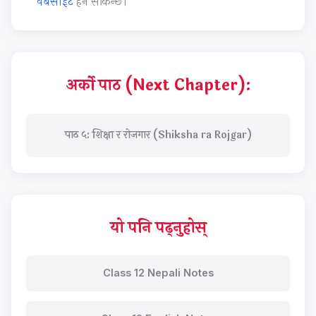
वेबसाइट
हेर्न सकिन्छ।
S
i
D
r
G
o
s
n
अर्को पाठ (Next Chapter):
m
e
n
पाठ ५: शिक्षा र रोजगार (Shiksha ra Rojgar)
t
a
l
C
यो पनि पढ्नुहोस्
o
n
Class 12 Nepali Notes
s
e