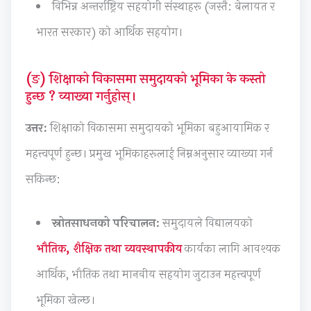
विभिन्न अन्तर्राष्ट्रिय सहयोगी संस्थाहरू (जस्तै: बेलायत र
b
u
o
s
|
u
s
n
)
S
भारत सरकार) को आर्थिक सहयोग।
s
&
s
|
D
&
P
|
N
L
(ङ) शिक्षाको विकासमा समुदायको भूमिका के कस्तो
P
D
A
o
C
हुन्छ ? व्याख्या गर्नुहोस्।
D
F
I
t
,
उत्तर:
शिक्षाको विकासमा समुदायको भूमिका बहुआयामिक र
F
|
,
e
F
|
S
C
s
e
महत्त्वपूर्ण हुन्छ। प्रमुख भूमिकाहरूलाई निम्नअनुसार व्याख्या गर्न
A
t
l
,
a
सकिन्छ:
g
a
o
S
s
e
k
u
y
i
स्रोतसाधनको परिचालन:
समुदायले विद्यालयको
n
e
d
l
b
भौतिक, शैक्षिक तथा व्यवस्थापकीय
कार्यका लागि आवश्यक
t
h
C
l
i
o
o
o
a
l
आर्थिक, भौतिक तथा मानवीय सहयोग जुटाउन महत्त्वपूर्ण
f
l
m
b
i
भूमिका खेल्छ।
C
d
p
u
t