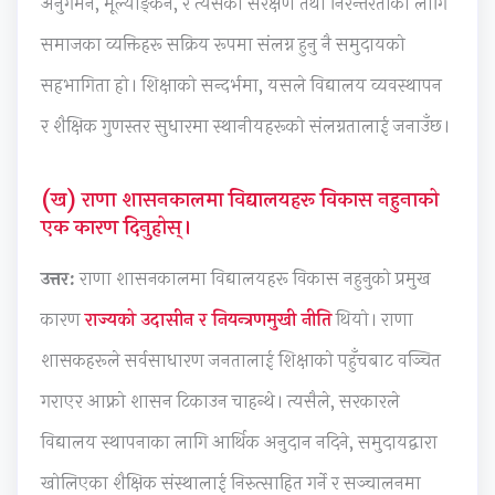
अनुगमन, मूल्याङ्कन, र त्यसको संरक्षण तथा निरन्तरताका लागि
c
r
t
v
u
समाजका व्यक्तिहरू सक्रिय रूपमा संलग्न हुनु नै समुदायको
i
i
e
i
i
सहभागिता हो। शिक्षाको सन्दर्भमा, यसले विद्यालय व्यवस्थापन
e
n
G
r
d
t
g
u
o
e
र शैक्षिक गुणस्तर सुधारमा स्थानीयहरूको संलग्नतालाई जनाउँछ।
y
C
i
n
(
C
o
d
m
N
(ख) राणा शासनकालमा विद्यालयहरू विकास नहुनाको
o
m
e
e
E
एक कारण दिनुहोस्।
m
p
(
n
B
उत्तर:
राणा शासनकालमा विद्यालयहरू विकास नहुनुको प्रमुख
p
l
N
t
N
l
e
E
a
e
कारण
राज्यको उदासीन र नियन्त्रणमुखी नीति
थियो। राणा
e
t
B
n
w
शासकहरूले सर्वसाधारण जनतालाई शिक्षाको पहुँचबाट वञ्चित
t
e
N
d
S
गराएर आफ्नो शासन टिकाउन चाहन्थे। त्यसैले, सरकारले
e
G
e
S
y
G
u
w
o
l
विद्यालय स्थापनाका लागि आर्थिक अनुदान नदिने, समुदायद्वारा
u
i
S
c
l
खोलिएका शैक्षिक संस्थालाई निरुत्साहित गर्ने र सञ्चालनमा