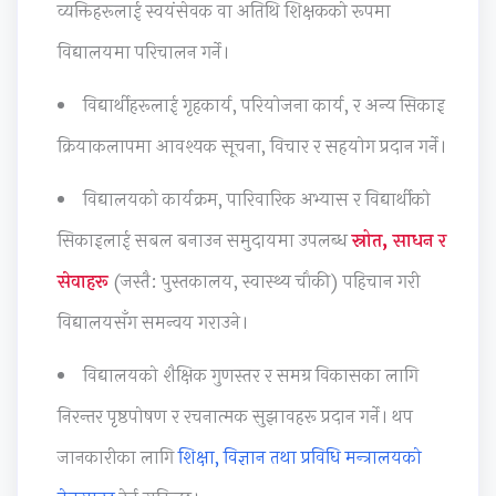
व्यक्तिहरूलाई स्वयंसेवक वा अतिथि शिक्षकको रूपमा
c
t
a
W
विद्यालयमा परिचालन गर्ने।
a
y
l
a
l
v
I
t
विद्यार्थीहरूलाई गृहकार्य, परियोजना कार्य, र अन्य सिकाइ
C
s
n
e
क्रियाकलापमा आवश्यक सूचना, विचार र सहयोग प्रदान गर्ने।
i
S
f
r
t
o
l
f
विद्यालयको कार्यक्रम, पारिवारिक अभ्यास र विद्यार्थीको
i
c
u
a
सिकाइलाई सबल बनाउन समुदायमा उपलब्ध
स्रोत, साधन र
z
i
e
l
सेवाहरू
(जस्तै: पुस्तकालय, स्वास्थ्य चौकी) पहिचान गरी
e
e
n
l
विद्यालयसँग समन्वय गराउने।
n
t
c
s
y
e
विद्यालयको शैक्षिक गुणस्तर र समग्र विकासका लागि
h
,
निरन्तर पृष्ठपोषण र रचनात्मक सुझावहरू प्रदान गर्ने। थप
i
E
p
n
जानकारीका लागि
शिक्षा, विज्ञान तथा प्रविधि मन्त्रालयको
,
v