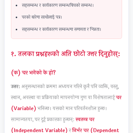
r
r
T
r
s
सहसम्बन्ध र कार्यकारण सम्बन्धबिचको सम्बन्ध।
6
5
e
1
s
चरको बारेमा साथीलाई पत्र।
:
:
c
:
M
E
S
h
T
o
सहसम्बन्ध र कार्यकारण सम्बन्धमा समानता र भिन्नता।
n
o
n
e
d
g
c
o
c
e
१. तलका प्रश्नहरूको अति छोटो उत्तर दिनुहोस्:
i
i
l
h
l
n
a
o
n
C
e
l
g
o
o
(क) चर भनेको के हो?
e
E
y
l
m
उत्तर:
अनुसन्धानको क्रममा अध्ययन गरिने कुनै पनि व्यक्ति, वस्तु,
r
n
C
o
p
s
g
o
g
l
स्थान, अवस्था वा प्रक्रियाको मापनयोग्य गुण वा विशेषतालाई
चर
i
i
m
y
e
(Variable)
भनिन्छ। यसको मान परिवर्तनशील हुन्छ।
n
n
p
,
t
सामान्यतया, चर दुई प्रकारका हुन्छन्:
स्वतन्त्र चर
S
e
l
E
e
(Independent Variable)
र
निर्भर चर (Dependent
o
e
e
n
G