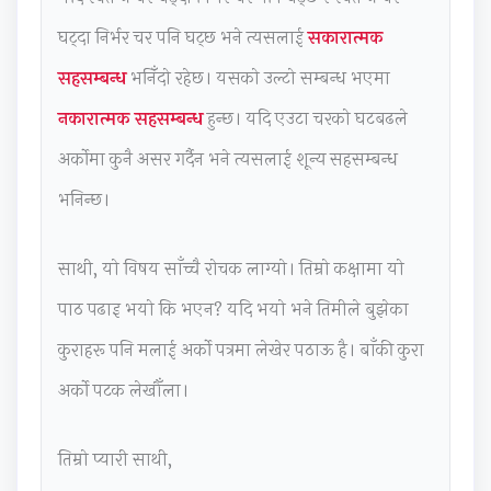
h
e
u
s
y
घट्दा निर्भर चर पनि घट्छ भने त्यसलाई
सकारात्मक
a
r
t
&
S
सहसम्बन्ध
भनिँदो रहेछ। यसको उल्टो सम्बन्ध भएमा
n
s
i
P
t
नकारात्मक सहसम्बन्ध
हुन्छ। यदि एउटा चरको घटबढले
g
,
n
D
u
e
C
g
F
d
अर्कोमा कुनै असर गर्दैन भने त्यसलाई शून्य सहसम्बन्ध
,
S
,
|
y
भनिन्छ।
P
R
B
E
,
u
,
i
a
S
साथी, यो विषय साँच्चै रोचक लाग्यो। तिम्रो कक्षामा यो
b
S
g
r
y
पाठ पढाइ भयो कि भएन? यदि भयो भने तिमीले बुझेका
l
o
D
l
s
i
c
a
y
t
कुराहरू पनि मलाई अर्को पत्रमा लेखेर पठाऊ है। बाँकी कुरा
c
i
t
C
e
अर्को पटक लेखौँला।
A
a
a
i
m
c
l
,
v
D
तिम्रो प्यारी साथी,
c
I
V
i
e