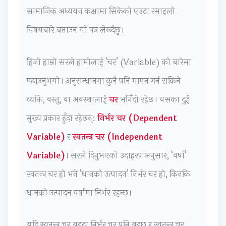
b
u
o
s
|
सामाजिक अध्ययन कक्षामा सिकेको एउटा रमाइलो
u
s
n
)
S
विषयबारे बताउन यो पत्र लेख्दैछु।
s
&
s
|
D
&
P
|
N
L
हिजो हाम्रो सरले हामीलाई ‘चर’ (Variable) को बारेमा
P
D
A
o
C
D
F
I
t
,
पढाउनुभयो। अनुसन्धानमा कुनै पनि मापन गर्न सकिने
F
|
,
e
F
व्यक्ति, वस्तु, वा अवस्थालाई
चर
भनिँदो रहेछ। यसका दुई
|
S
C
s
e
मुख्य प्रकार हुँदा रहेछन्:
निर्भर चर (Dependent
A
t
l
,
a
Variable)
र
स्वतन्त्र चर (Independent
g
a
o
S
s
e
k
u
y
i
Variable)
। सरले दिनुभएको उदाहरणअनुसार, ‘वर्षा’
n
e
d
l
b
स्वतन्त्र चर हो भने ‘धानको उत्पादन’ निर्भर चर हो, किनकि
t
h
C
l
i
धानको उत्पादन वर्षामा निर्भर रहन्छ।
o
o
o
a
l
f
l
m
b
i
यदि स्वतन्त्र चर बढ्दा निर्भर चर पनि बढ्छ र स्वतन्त्र चर
C
d
p
u
t