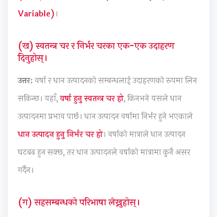
c
r
t
v
u
Variable)
।
i
i
e
i
i
e
n
G
r
d
(ख) स्वतन्त्र चर र निर्भर चरका एक-एक उदाहरण
t
g
u
o
e
दिनुहोस्।
y
C
i
n
(
उत्तर:
वर्षा र धान उत्पादनको सम्बन्धलाई उदाहरणको रूपमा लिन
C
o
d
m
N
o
m
e
e
E
सकिन्छ। यहाँ,
वर्षा हुनु स्वतन्त्र चर हो
, किनभने यसले धान
m
p
(
n
B
उत्पादनमा प्रभाव पार्छ। धान उत्पादन वर्षामा निर्भर हुने भएकाले
p
l
N
t
N
धान उत्पादन हुनु निर्भर चर हो
। वर्षाको मात्राले धान उत्पादन
l
e
E
a
e
e
t
B
n
w
घटबढ हुन सक्छ, तर धान उत्पादनले वर्षाको मात्रामा कुनै असर
t
e
N
d
S
गर्दैन।
e
G
e
S
y
G
u
w
o
l
(ग) सहसम्बन्धको परिभाषा लेख्नुहोस्।
u
i
S
c
l