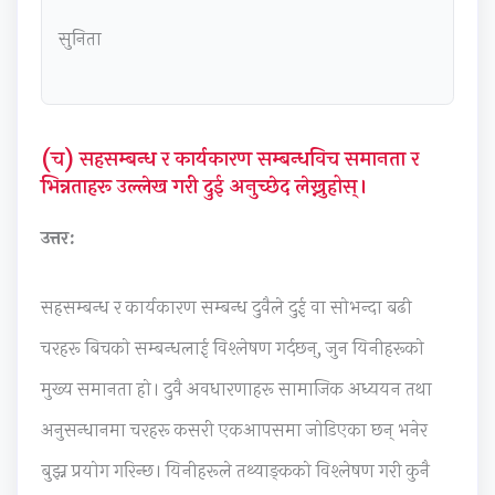
o
n
R
l
s
सुनिता
u
c
,
i
i
n
l
E
z
g
t
u
-
a
n
a
s
C
t
T
(च) सहसम्बन्ध र कार्यकारण सम्बन्धविच समानता र
b
i
o
i
o
भिन्नताहरू उल्लेख गरी दुई अनुच्छेद लेख्नुहोस्।
i
o
m
o
o
उत्तर:
l
n
m
n
l
i
,
e
s
s
t
C
r
,
,
सहसम्बन्ध र कार्यकारण सम्बन्ध दुवैले दुई वा सोभन्दा बढी
y
o
c
C
A
चरहरू बिचको सम्बन्धलाई विश्लेषण गर्दछन्, जुन यिनीहरूको
,
m
e
u
g
मुख्य समानता हो। दुवै अवधारणाहरू सामाजिक अध्ययन तथा
E
m
,
l
i
अनुसन्धानमा चरहरू कसरी एकआपसमा जोडिएका छन् भनेर
t
u
I
t
l
h
n
o
u
e
बुझ्न प्रयोग गरिन्छ। यिनीहरूले तथ्याङ्कको विश्लेषण गरी कुनै
i
i
T
r
,