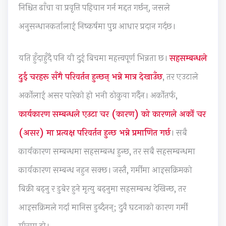
निश्चित ढाँचा वा प्रवृत्ति पहिचान गर्न मद्दत गर्छन्, जसले
c
t
a
W
अनुसन्धानकर्तालाई निष्कर्षमा पुग्न आधार प्रदान गर्दछ।
a
y
l
a
l
v
I
t
यति हुँदाहुँदै पनि यी दुई बिचमा महत्त्वपूर्ण भिन्नता छ।
सहसम्बन्धले
C
s
n
e
i
S
f
r
दुई चरहरू सँगै परिवर्तन हुन्छन् भन्ने मात्र देखाउँछ
, तर एउटाले
t
o
l
f
अर्कोलाई असर पारेको हो भनी ठोकुवा गर्दैन। अर्कोतर्फ,
i
c
u
a
कार्यकारण सम्बन्धले एउटा चर (कारण) को कारणले अर्को चर
z
i
e
l
e
e
n
l
(असर) मा प्रत्यक्ष परिवर्तन हुन्छ भन्ने प्रमाणित गर्छ
। सबै
n
t
c
कार्यकारण सम्बन्धमा सहसम्बन्ध हुन्छ, तर सबै सहसम्बन्धमा
s
y
e
कार्यकारण सम्बन्ध नहुन सक्छ। जस्तै, गर्मीमा आइसक्रिमको
h
,
बिक्री बढ्नु र डुबेर हुने मृत्यु बढ्नुमा सहसम्बन्ध देखिन्छ, तर
i
E
p
n
आइसक्रिमले गर्दा मानिस डुब्दैनन्; दुवै घटनाको कारण गर्मी
,
v