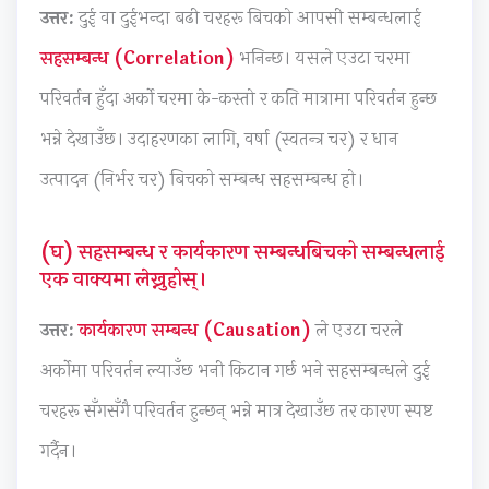
i
d
y
i
a
उत्तर:
दुई वा दुईभन्दा बढी चरहरू बिचको आपसी सम्बन्धलाई
d
e
l
e
b
सहसम्बन्ध (Correlation)
भनिन्छ। यसले एउटा चरमा
e
(
l
t
u
परिवर्तन हुँदा अर्को चरमा के-कस्तो र कति मात्रामा परिवर्तन हुन्छ
(
I
a
y
s
I
O
b
C
)
भन्ने देखाउँछ। उदाहरणका लागि, वर्षा (स्वतन्त्र चर) र धान
O
E
u
o
|
उत्पादन (निर्भर चर) बिचको सम्बन्ध सहसम्बन्ध हो।
E
N
s
m
N
N
e
)
p
o
(घ) सहसम्बन्ध र कार्यकारण सम्बन्धबिचको सम्बन्धलाई
e
w
|
l
t
एक वाक्यमा लेख्नुहोस्।
w
S
N
e
e
S
y
o
t
s
उत्तर:
कार्यकारण सम्बन्ध (Causation)
ले एउटा चरले
y
l
t
e
,
अर्कोमा परिवर्तन ल्याउँछ भनी किटान गर्छ भने सहसम्बन्धले दुई
l
l
e
G
M
चरहरू सँगसँगै परिवर्तन हुन्छन् भन्ने मात्र देखाउँछ तर कारण स्पष्ट
l
a
s
u
C
गर्दैन।
a
b
,
i
Q
b
u
M
d
s