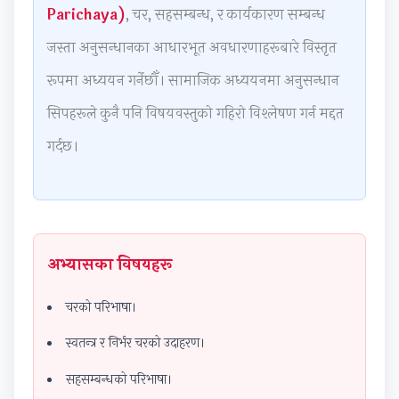
Parichaya)
, चर, सहसम्बन्ध, र कार्यकारण सम्बन्ध
n
n
:
n
6
g
g
R
g
:
जस्ता अनुसन्धानका आधारभूत अवधारणाहरूबारे विस्तृत
E
E
e
E
S
रूपमा अध्ययन गर्नेछौँ। सामाजिक अध्ययनमा अनुसन्धान
N
N
c
N
o
सिपहरूले कुनै पनि विषयवस्तुको गहिरो विश्लेषण गर्न मद्दत
C
C
e
C
f
E
E
n
E
t
गर्दछ।
3
3
t
3
w
5
5
T
5
a
5
5
r
5
r
C
C
e
C
e
अभ्यासका विषयहरू
h
h
n
h
P
a
a
d
a
r
चरको परिभाषा।
p
p
s
p
o
स्वतन्त्र र निर्भर चरको उदाहरण।
t
t
i
t
c
e
e
n
e
e
सहसम्बन्धको परिभाषा।