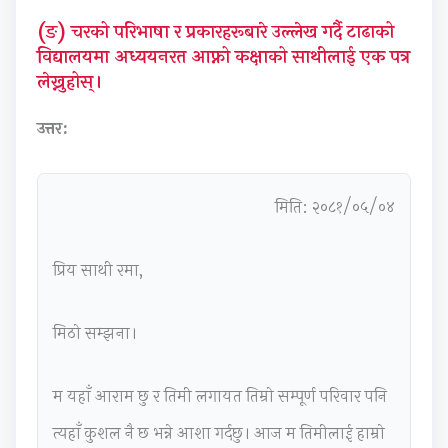
u
s
C
e
&
(ङ) चरको परिभाषा र प्रकारहरूबारे उल्लेख गर्दै टाढाको
s
)
Q
(
S
विद्यालयमा अध्ययनरत आफ्नो कक्षाको साथीलाई एक पत्र
लेख्नुहोस्।
)
|
s
I
h
|
N
&
O
o
उत्तर:
N
o
S
E
r
o
t
h
N
t
t
e
o
e
Q
मिति: २०८१/०५/०४
e
s
r
w
u
s
,
t
S
e
प्रिय साथी रमा,
,
S
Q
y
s
S
y
u
l
t
मिठो सम्झना।
y
l
e
l
i
l
l
s
a
o
म यहाँ आराम छु र तिमी लगायत तिम्रो सम्पूर्ण परिवार पनि
l
a
t
b
n
a
b
i
u
s
त्यहाँ कुशल नै छ भन्ने आशा गर्दछु। आज म तिमीलाई हाम्रो