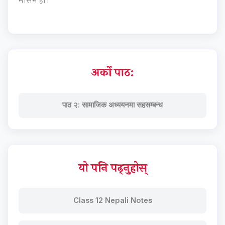
मौसम हो।
S
i
D
r
G
o
s
n
m
अर्को पाठ:
e
n
पाठ २: सामाजिक अध्ययनमा सहसम्बन्ध
t
a
l
C
यो पनि पढ्नुहोस्
o
n
s
Class 12 Nepali Notes
e