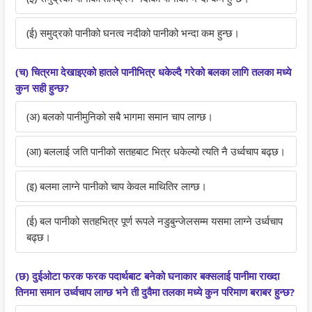
r
t
u
v
c
(ई) समुद्रको पानीको घनत्व नदीको पानीको भन्दा कम हुन्छ।
i
e
i
i
i
n
G
d
r
e
(च) चित्रमा देखाइएको हातले पानीभित्र धकेल्दै गरेको बलका लागि तलका मध्ये
g
u
e
o
t
कुन सही हुन्छ?
C
i
(
n
y
o
d
N
m
C
(अ) बलको पानीमुनिको सबै भागमा समान चाप लाग्छ।
m
e
E
e
o
(आ) बललाई जति पानीको सतहबाट भित्र धकेल्यो त्यति नै उर्ध्वचाप बढ्छ।
p
(
B
n
m
l
N
N
t
p
(इ) बलमा लाग्ने पानीको चाप केवल माथितिर लाग्छ।
e
E
e
a
l
t
B
w
n
e
(ई) बल पानीको सतहभित्र पूर्ण रूपले नडुबुन्जेलसम्म यसमा लाग्ने उर्ध्वचाप
e
N
S
d
t
बढ्छ।
G
e
y
S
e
(छ) दुईओटा फरक फरक पदार्थबाट बनेको घनाकार बक्सलाई पानीमा राख्दा
u
w
l
o
G
तिनमा समान उर्ध्वचाप लाग्छ भने ती दुवैमा तलका मध्ये कुन परिमाण बराबर हुन्छ?
i
S
l
c
u