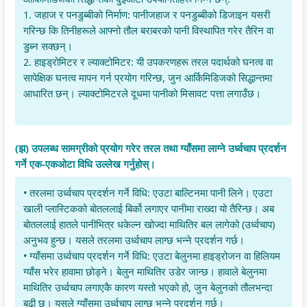
1. जहाज र पनडुब्बीको निर्माण: पानीजहाज र पनडुब्बीको डिजाइन यसरी
गरिन्छ कि तिनीहरूले आफ्नो तौल बराबरको पानी विस्थापित गरेर तैरिन वा
डुब्न सक्छन्।
2. हाइड्रोमिटर र ल्याक्टोमिटर: यी उपकरणहरू तरल पदार्थको घनत्व वा
सापेक्षिक घनत्व मापन गर्न प्रयोग गरिन्छ, जुन आर्किमिडिजको सिद्धान्तमा
आधारित छन्। ल्याक्टोमिटरले दूधमा पानीको मिसावट पत्ता लगाउँछ।
(झ) उपलब्ध सामग्रीको प्रयोग गरेर तरल तथा ग्याँसमा लाग्ने उर्ध्वचाप प्रदर्शन
गर्ने एक-एकओटा विधि उल्लेख गर्नुहोस्।
• तरलमा उर्ध्वचाप प्रदर्शन गर्ने विधि: एउटा बाल्टिनमा पानी लिने। एउटा
खाली प्लास्टिकको बोतललाई बिर्को लगाएर पानीमा राख्दा यो तैरिन्छ। अब
बोतललाई हातले पानीभित्र धकेल्न खोज्दा माथितिर बल लागेको (उर्ध्वचाप)
अनुभव हुन्छ। यसले तरलमा उर्ध्वचाप लाग्छ भन्ने प्रदर्शन गर्छ।
• ग्याँसमा उर्ध्वचाप प्रदर्शन गर्ने विधि: एउटा बेलुनमा हाइड्रोजन वा हिलियम
ग्याँस भरेर हावामा छोड्ने। बेलुन माथितिर उडेर जान्छ। हावाले बेलुनमा
माथितिर उर्ध्वचाप लगाएकै कारण यस्तो भएको हो, जुन बेलुनको तौलभन्दा
बढी छ। यसले ग्याँसमा उर्ध्वचाप लाग्छ भन्ने प्रदर्शन गर्छ।