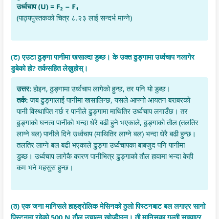
उर्ध्वचाप (U) = F₂ − F₁
(पाठ्यपुस्तकको चित्र ८.२३ लाई सन्दर्भ मान्ने)
(ट) एउटा ढुङ्गा पानीमा खसाल्दा डुब्छ। के उक्त ढुङ्गामा उर्ध्वचाप नलागेर
डुबेको हो? तर्कसहित लेख्नुहोस्।
उत्तर:
होइन, ढुङ्गामा उर्ध्वचाप लागेको हुन्छ, तर पनि यो डुब्छ।
तर्क:
जब ढुङ्गालाई पानीमा खसालिन्छ, यसले आफ्नो आयतन बराबरको
पानी विस्थापित गर्छ र पानीले ढुङ्गामा माथितिर उर्ध्वचाप लगाउँछ। तर
ढुङ्गाको घनत्व पानीको भन्दा धेरै बढी हुने भएकाले, ढुङ्गाको तौल (तलतिर
लाग्ने बल) पानीले दिने उर्ध्वचाप (माथितिर लाग्ने बल) भन्दा धेरै बढी हुन्छ।
तलतिर लाग्ने बल बढी भएकाले ढुङ्गा उर्ध्वचापका बाबजुद पनि पानीमा
डुब्छ। उर्ध्वचाप लागेकै कारण पानीभित्र ढुङ्गाको तौल हावामा भन्दा केही
कम भने महसुस हुन्छ।
(ठ) एक जना मानिसले हाइड्रोलिक मेसिनको ठुलो पिस्टनबाट बल लगाएर सानो
पिस्टनमा रहेको 500 N तौल उचाल्न खोज्दैछन्। ती मानिसका गल्ती सच्याएर