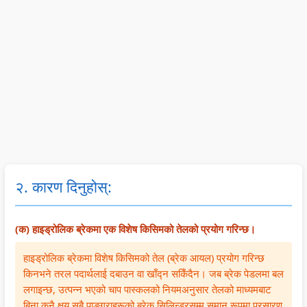
t
W
a
c
y
a
l
a
v
t
I
l
s
e
n
C
S
r
f
i
o
f
l
t
c
a
u
i
i
l
e
z
e
l
n
e
२. कारण दिनुहोस्:
t
c
n
y
e
s
(क) हाइड्रोलिक ब्रेकमा एक विशेष किसिमको तेलको प्रयोग गरिन्छ।
,
h
हाइड्रोलिक ब्रेकमा विशेष किसिमको तेल (ब्रेक आयल) प्रयोग गरिन्छ
E
i
किनभने तरल पदार्थलाई दबाउन वा खाँद्न सकिँदैन। जब ब्रेक पेडलमा बल
n
p
लगाइन्छ, उत्पन्न भएको चाप पास्कलको नियमअनुसार तेलको माध्यमबाट
v
,
बिना कुनै क्षय सबै पाङ्ग्राहरूको ब्रेक सिलिन्डरसम्म समान रूपमा प्रसारण