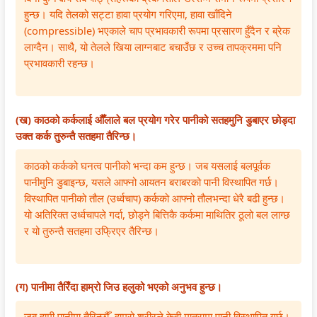
i
S
हुन्छ। यदि तेलको सट्टा हावा प्रयोग गरिएमा, हावा खाँदिने
(compressible) भएकाले चाप प्रभावकारी रूपमा प्रसारण हुँदैन र ब्रेक
r
D
लाग्दैन। साथै, यो तेलले खिया लाग्नबाट बचाउँछ र उच्च तापक्रममा पनि
o
G
प्रभावकारी रहन्छ।
n
s
m
e
(ख) काठको कर्कलाई औँलाले बल प्रयोग गरेर पानीको सतहमुनि डुबाएर छोड्दा
n
उक्त कर्क तुरुन्तै सतहमा तैरिन्छ।
t
काठको कर्कको घनत्व पानीको भन्दा कम हुन्छ। जब यसलाई बलपूर्वक
a
पानीमुनि डुबाइन्छ, यसले आफ्नो आयतन बराबरको पानी विस्थापित गर्छ।
l
विस्थापित पानीको तौल (उर्ध्वचाप) कर्कको आफ्नो तौलभन्दा धेरै बढी हुन्छ।
यो अतिरिक्त उर्ध्वचापले गर्दा, छोड्ने बित्तिकै कर्कमा माथितिर ठूलो बल लाग्छ
C
र यो तुरुन्तै सतहमा उफ्रिएर तैरिन्छ।
o
n
s
(ग) पानीमा तैरिँदा हाम्रो जिउ हलुको भएको अनुभव हुन्छ।
e
जब हामी पानीमा तैरिन्छौँ, हाम्रो शरीरले केही मात्रामा पानी विस्थापित गर्छ।