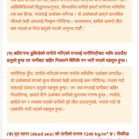
r
आर्किमिडिजको सिद्धान्तअनुसार, विस्थापित पानीले हाम्रो शरीरमा माथितिर
v
एक बल दिन्छ, जसलाई उर्ध्वचाप भनिन्छ। यो उर्ध्वचापले हाम्रो वास्तविक
a
तौलको केही अंशलाई निष्कृय गरिदिन्छ। फलस्वरूप, हामीले आफ्नो तौल
t
कम भएको वा जिउ हलुको भएको अनुभव गर्छौं।
i
o
(घ) बाल्टिनमा डुबिरहेको पानीले भरिएको मगलाई पानीभित्रैबाट माथि उठाउँदा
n
हलुको हुन्छ तर पानीबाट बाहिर निकाल्ने बित्तिकै मग भारी भएको महसुस हुन्छ।
पानीभित्र हुँदा, पानीले भरिएको मगमा पानीले माथितिर उर्ध्वचाप लगाउँछ।
यो उर्ध्वचापले मगको कुल तौलको केही अंशलाई कम गरिदिन्छ, जसले गर्दा
यसलाई उठाउन हलुको महसुस हुन्छ। तर जब मगलाई पानीबाट बाहिर
निकालिन्छ, हावाले दिने उर्ध्वचाप पानीको तुलनामा नगण्य हुन्छ। त्यसैले,
हामीले मग र त्यसमा भएको पानीको पूरै तौल उठाउनुपर्छ, जसले गर्दा यो
एक्कासि भारी भएको महसुस हुन्छ।
(ङ) मृत सागर (dead sea) को पानीको घनत्व 1240 kg/m³ छ। स्विमिङ