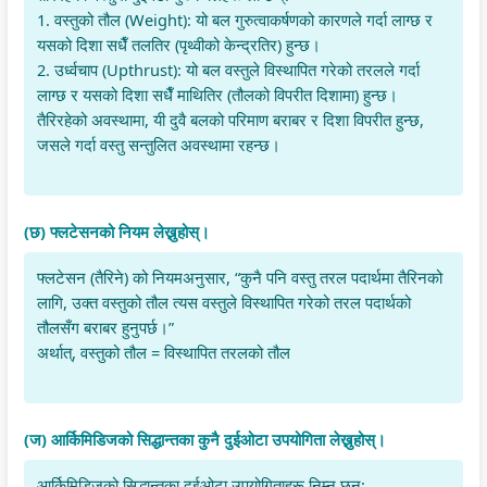
1. वस्तुको तौल (Weight): यो बल गुरुत्वाकर्षणको कारणले गर्दा लाग्छ र
यसको दिशा सधैँ तलतिर (पृथ्वीको केन्द्रतिर) हुन्छ।
2. उर्ध्वचाप (Upthrust): यो बल वस्तुले विस्थापित गरेको तरलले गर्दा
लाग्छ र यसको दिशा सधैँ माथितिर (तौलको विपरीत दिशामा) हुन्छ।
तैरिरहेको अवस्थामा, यी दुवै बलको परिमाण बराबर र दिशा विपरीत हुन्छ,
जसले गर्दा वस्तु सन्तुलित अवस्थामा रहन्छ।
(छ) फ्लटेसनको नियम लेख्नुहोस्।
फ्लटेसन (तैरिने) को नियमअनुसार, “कुनै पनि वस्तु तरल पदार्थमा तैरिनको
लागि, उक्त वस्तुको तौल त्यस वस्तुले विस्थापित गरेको तरल पदार्थको
तौलसँग बराबर हुनुपर्छ।”
अर्थात्, वस्तुको तौल = विस्थापित तरलको तौल
(ज) आर्किमिडिजको सिद्धान्तका कुनै दुईओटा उपयोगिता लेख्नुहोस्।
आर्किमिडिजको सिद्धान्तका दुईओटा उपयोगिताहरू निम्न छन्: