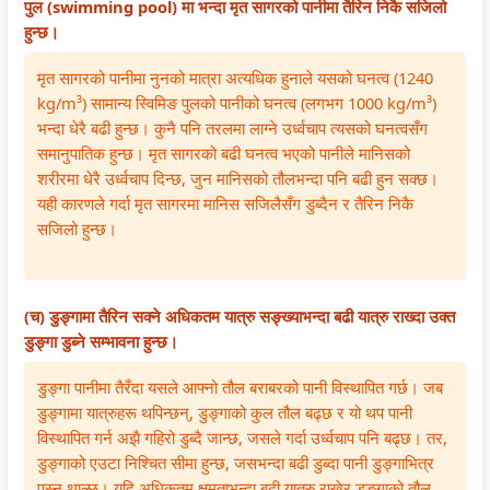
पुल (swimming pool) मा भन्दा मृत सागरको पानीमा तैरिन निकै सजिलो
हुन्छ।
मृत सागरको पानीमा नुनको मात्रा अत्यधिक हुनाले यसको घनत्व (1240
kg/m³) सामान्य स्विमिङ पुलको पानीको घनत्व (लगभग 1000 kg/m³)
भन्दा धेरै बढी हुन्छ। कुनै पनि तरलमा लाग्ने उर्ध्वचाप त्यसको घनत्वसँग
समानुपातिक हुन्छ। मृत सागरको बढी घनत्व भएको पानीले मानिसको
शरीरमा धेरै उर्ध्वचाप दिन्छ, जुन मानिसको तौलभन्दा पनि बढी हुन सक्छ।
यही कारणले गर्दा मृत सागरमा मानिस सजिलैसँग डुब्दैन र तैरिन निकै
सजिलो हुन्छ।
(च) डुङ्गामा तैरिन सक्ने अधिकतम यात्रु सङ्ख्याभन्दा बढी यात्रु राख्दा उक्त
डुङ्गा डुब्ने सम्भावना हुन्छ।
डुङ्गा पानीमा तैरँदा यसले आफ्नो तौल बराबरको पानी विस्थापित गर्छ। जब
डुङ्गामा यात्रुहरू थपिन्छन्, डुङ्गाको कुल तौल बढ्छ र यो थप पानी
विस्थापित गर्न अझै गहिरो डुब्दै जान्छ, जसले गर्दा उर्ध्वचाप पनि बढ्छ। तर,
डुङ्गाको एउटा निश्चित सीमा हुन्छ, जसभन्दा बढी डुब्दा पानी डुङ्गाभित्र
पस्न थाल्छ। यदि अधिकतम क्षमताभन्दा बढी यात्रु राखेर डुङ्गाको तौल