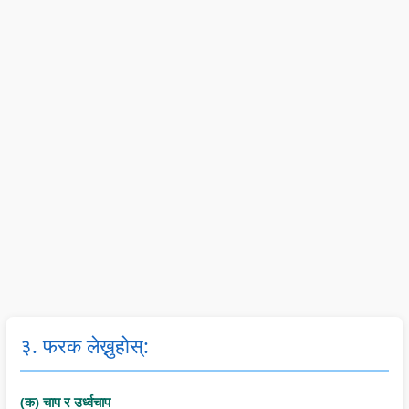
३. फरक लेख्नुहोस्:
(क) चाप र उर्ध्वचाप