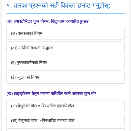
d
r
e
d
d
१. तलका प्रश्नको सही विकल्प छनोट गर्नुहोस्:
S
S
r
S
S
o
c
S
o
o
(क) ल्याक्टोमिटर कुन नियम, सिद्धान्तमा आधारित हुन्छ?
c
i
c
c
c
(अ) पास्कलको नियम
i
e
i
i
i
a
n
e
a
a
(आ) आर्किमिडिजको सिद्धान्त
l
c
n
l
l
E
e
c
E
E
(इ) गुरुत्वाकर्षणको नियम
n
C
e
n
n
g
h
C
g
g
(ई) न्युटनको नियम
i
a
h
i
i
n
p
a
n
n
(ख) हाइड्रोजन बेलुन हावामा माथितिर जाने अवस्था कुन हो?
e
t
p
e
e
(अ) बेलुनको तौल = विस्थापित हावाको तौल
e
e
t
e
e
r
r
e
r
r
(आ) बेलुनको तौल > विस्थापित हावाको तौल
i
7
r
i
i