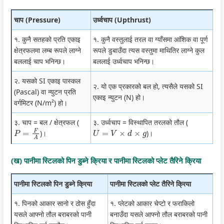
चाप (Pressure)
उर्ध्वचाप (Upthrust)
१. कुनै सतहको प्रति एकाइ
१. कुनै वस्तुलाई तरल वा ग्याँसमा आंशिक वा पूर्ण
क्षेत्रफलमा लम्ब रूपले लाग्ने
रूपले डुबाउँदा त्यस वस्तुमा माथितिर लाग्ने कुल
बललाई चाप भनिन्छ।
बललाई उर्ध्वचाप भनिन्छ।
२. यसको SI एकाइ पास्कल
२. यो एक प्रकारको बल हो, त्यसैले यसको SI
(Pascal) वा न्युटन प्रति
एकाइ न्युटन (N) हो।
वर्गमिटर (N/m²) हो।
३. चाप = बल / क्षेत्रफल (
३. उर्ध्वचाप = विस्थापित तरलको तौल (
P
=
F
A
U
=
V
×
d
×
g
)।
)।
(ख) पानीमा स्टिलको पिन डुब्ने क्रिया र पानीमा स्टिलको प्लेट तैरिने क्रिया
पानीमा स्टिलको पिन डुब्ने क्रिया
पानीमा स्टिलको प्लेट तैरिने क्रिया
१. पिनको आकार सानो र ठोस हुँदा
१. प्लेटको आकार चेप्टो र फराकिलो
यसले आफ्नो तौल बराबरको पानी
बनाउँदा यसले आफ्नो तौल बराबरको पानी