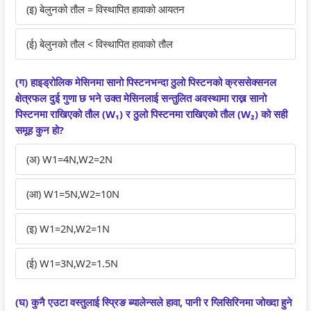
(इ) बेलुनको तौल = विस्थापित हावाको आयतन
n
:
6
n
n
g
R
:
g
g
(ई) बेलुनको तौल < विस्थापित हावाको तौल
E
e
S
E
E
N
c
o
N
N
(ग) हाइड्रोलिक मेसिनमा सानो पिस्टनभन्दा ठुलो पिस्टनको क्रससेक्सनल
C
e
f
C
C
क्षेत्रफल दुई गुणा छ भने उक्त मेसिनलाई सन्तुलित अवस्थामा राख्न सानो
E
n
t
E
E
पिस्टनमा राखिएको तौल (W₁) र ठुलो पिस्टनमा राखिएको तौल (W₂) को सही
समूह कुन हो?
3
t
w
3
3
5
T
a
5
5
(अ) W1=4N,W2=2N
5
r
r
5
5
C
e
e
C
C
(आ) W1=5N,W2=10N
h
n
P
h
h
(इ) W1=2N,W2=1N
a
d
r
a
a
p
s
o
p
p
(ई) W1=3N,W2=1.5N
t
i
c
t
t
e
n
e
e
e
(घ) कुनै एउटा वस्तुलाई स्प्रिङ ब्यालेन्सले हावा, पानी र ग्लिसिरिनमा जोख्दा हुने