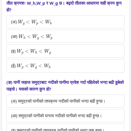
r
T
s
r
r
तौल क्रमशः W_h,W_p र W_g छ। बढ्दो तौलका आधारमा सही क्रम कुन
5
e
s
1
6
हो?
W
g
<
W
p
<
W
h
:
c
M
:
:
(अ)
S
h
o
T
E
W
h
<
W
g
<
W
p
o
n
d
e
n
(आ)
c
o
e
c
g
W
p
<
W
h
<
W
g
(इ)
i
l
l
h
i
a
o
C
n
n
W
p
<
W
g
<
W
h
(ई)
l
g
o
o
e
E
y
m
l
e
(ङ) पानी जहाज समुद्रबाट नदीको पानीमा प्रवेश गर्दा पहिलेको भन्दा बढी डुबेको
n
C
p
o
r
पाइयो। यसको कारण कुन हो?
g
o
l
g
s
(अ) समुद्रको पानीको तापक्रम नदीको पानीको भन्दा बढी हुन्छ।
i
m
e
y
i
n
p
t
,
n
(आ) समुद्रको पानीको घनत्व नदीको पानीको भन्दा बढी हुन्छ।
e
l
e
E
S
e
e
G
n
o
(इ) समुद्रको पानीको तापक्रम नदीको पानीको भन्दा कम हुन्छ।