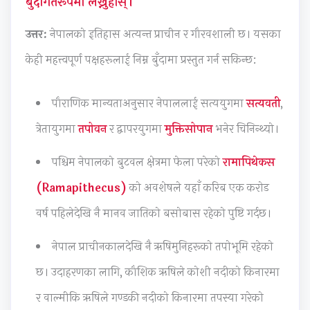
बुँदागतरूपमा लेख्नुहोस्।
r
a
v
a
a
6
d
e
f
f
उत्तर:
नेपालको इतिहास अत्यन्त प्राचीन र गौरवशाली छ। यसका
:
C
m
f
f
केही महत्त्वपूर्ण पक्षहरूलाई निम्न बुँदामा प्रस्तुत गर्न सकिन्छ:
E
o
e
i
i
n
n
n
c
c
पौराणिक मान्यताअनुसार नेपाललाई सत्ययुगमा
सत्यवती
,
g
s
t
S
C
i
t
D
t
o
त्रेतायुगमा
तपोवन
र द्वापरयुगमा
मुक्तिसोपान
भनेर चिनिन्थ्यो।
n
r
e
u
n
पश्चिम नेपालको बुटवल क्षेत्रमा फेला परेको
रामापिथेकस
e
u
s
d
t
e
c
i
i
r
(Ramapithecus)
को अवशेषले यहाँ करिब एक करोड
r
t
g
e
o
वर्ष पहिलेदेखि नै मानव जातिको बसोबास रहेको पुष्टि गर्दछ।
s
i
n
s
l
i
o
C
a
M
नेपाल प्राचीनकालदेखि नै ऋषिमुनिहरूको तपोभूमि रहेको
n
n
o
n
e
छ। उदाहरणका लागि, कौशिक ऋषिले कोशी नदीको किनारमा
S
T
m
d
t
र वाल्मीकि ऋषिले गण्डकी नदीको किनारमा तपस्या गरेको
o
e
p
A
h