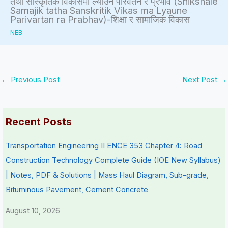
तथा सांस्कृतिक विकासमा ल्याउने परिवर्तन र प्रभाव (Shikshale
S
t
Samajik tatha Sanskritik Vikas ma Lyaune
Parivartan ra Prabhav)-शिक्षा र सामाजिक विकास
D
C
NEB
G
o
s
n
c
←
Previous Post
Next Post
→
r
e
t
Recent Posts
e
Transportation Engineering II ENCE 353 Chapter 4: Road
Construction Technology Complete Guide (IOE New Syllabus)
| Notes, PDF & Solutions | Mass Haul Diagram, Sub-grade,
Bituminous Pavement, Cement Concrete
August 10, 2026