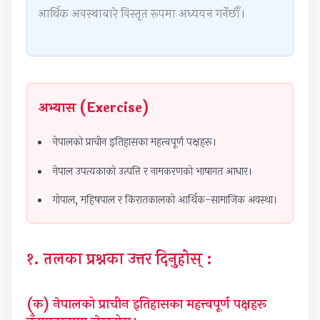
आर्थिक अवस्थाबारे विस्तृत रूपमा अध्ययन गर्नेछौँ।
n
E
E
E
E
g
3
3
3
3
E
5
5
5
5
N
3
3
3
3
C
C
C
C
C
अभ्यास (Exercise)
E
h
h
h
h
3
a
a
a
a
नेपालको प्राचीन इतिहासका महत्त्वपूर्ण पक्षहरू।
5
p
p
p
p
नेपाल उपत्यकाको उत्पत्ति र नामकरणको भाषागत आधार।
5
t
t
t
t
C
e
e
e
e
गोपाल, महिषपाल र किरातकालको आर्थिक-सामाजिक अवस्था।
h
r
r
r
r
a
4
3
1
2
१. तलका प्रश्नका उत्तर दिनुहोस् :
p
:
:
:
:
t
R
P
T
T
(क) नेपालको प्राचीन इतिहासका महत्त्वपूर्ण पक्षहरू
e
o
a
r
r