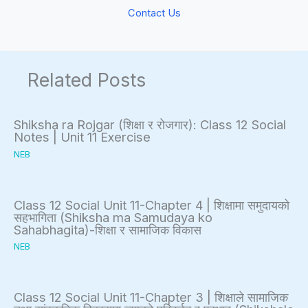
Contact Us
c
s
i
a
P
e
l
a
s
Related Posts
C
v
i
e
t
m
Shiksha ra Rojgar (शिक्षा र रोजगार): Class 12 Social
Notes | Unit 11 Exercise
i
e
NEB
z
n
e
t
n
,
Class 12 Social Unit 11-Chapter 4 | शिक्षामा समुदायको
सहभागिता (Shiksha ma Samudaya ko
s
C
Sahabhagita)-शिक्षा र सामाजिक विकास
h
e
NEB
i
m
p
e
Class 12 Social Unit 11-Chapter 3 | शिक्षाले सामाजिक
,
n