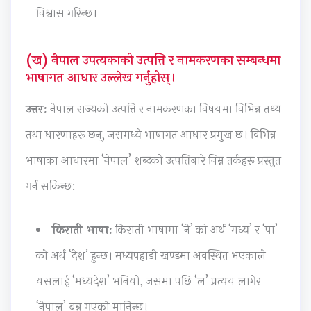
विश्वास गरिन्छ।
c
c
l
n
o
i
h
e
a
d
e
n
t
l
s
(ख) नेपाल उपत्यकाको उत्पत्ति र नामकरणका सम्बन्धमा
t
o
e
y
C
भाषागत आधार उल्लेख गर्नुहोस्।
y
l
G
s
o
उत्तर:
नेपाल राज्यको उत्पत्ति र नामकरणका विषयमा विभिन्न तथ्य
C
o
u
i
m
तथा धारणाहरू छन्, जसमध्ये भाषागत आधार प्रमुख छ। विभिन्न
o
g
i
s
p
m
y
d
C
l
भाषाका आधारमा ‘नेपाल’ शब्दको उत्पत्तिबारे निम्न तर्कहरू प्रस्तुत
p
C
e
o
e
गर्न सकिन्छ:
l
o
(
m
t
e
m
I
p
e
किराती भाषा:
किराती भाषामा ‘ने’ को अर्थ ‘मध्य’ र ‘पा’
t
p
O
l
G
को अर्थ ‘देश’ हुन्छ। मध्यपहाडी खण्डमा अवस्थित भएकाले
e
l
E
e
u
G
e
N
t
i
यसलाई ‘मध्यदेश’ भनियो, जसमा पछि ‘ल’ प्रत्यय लागेर
u
t
e
e
d
‘नेपाल’ बन्न गएको मानिन्छ।