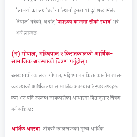
u
l
,
a
)
‘आलय’ को अर्थ ‘घर’ वा ‘स्थान’ हुन्छ। यी दुई शब्द मिलेर
s
a
P
b
|
‘नेपाल’ बनेको, अर्थात्
‘पहाडको काखमा रहेको स्थान’
भन्ने
)
b
D
u
N
अर्थ लाग्दछ।
|
u
F
s
o
N
s
&
)
t
o
)
S
|
e
(ग) गोपाल, महिषपाल र किरातकालको आर्थिक-
सामाजिक अवस्थाको चित्रण गर्नुहोस्।
t
|
o
N
s
e
N
l
o
,
उत्तर:
प्राचीनकालका गोपाल, महिषपाल र किरातकालीन शासन
s
o
u
t
P
व्यवस्थाको आर्थिक तथा सामाजिक अवस्थाबारे स्पष्ट तथ्यहरू
,
t
t
e
D
S
e
i
s
F
कम भए पनि उपलब्ध जानकारीका आधारमा निम्नानुसार चित्रण
y
s
o
,
&
गर्न सकिन्छ:
l
,
n
P
S
l
P
s
D
o
आर्थिक अवस्था:
तीनवटै कालखण्डको मुख्य आर्थिक
a
D
|
F
l