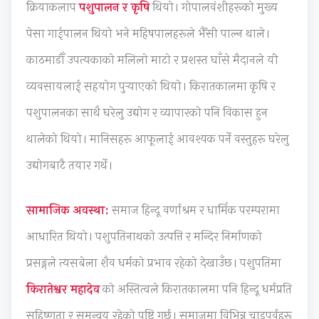
क्रियाकलाप
पशुपालन र कृषि
थियो। गोपालवंशीहरूको मुख्य
b
F
F
&
u
u
&
l
S
t
पेसा गाईपालन थियो भने महिषपालहरूले भैँसी पाल्न थाले।
s
S
e
o
i
काठमाडौँ उपत्यकाको मलिलो माटो र प्रशस्त घाँसे मैदानले यी
&
o
x
l
o
व्यवसायलाई सहयोग पुर्‍याएको थियो। किरातकालमा कृषि र
P
l
i
u
n
D
u
b
t
s
पशुपालनका साथै घरेलु उद्योग र व्यापारको पनि विकास हुन
F
t
l
i
|
थालेको थियो। मानिसहरू आफूलाई आवश्यक पर्ने वस्तुहरू घरेलु
|
i
e
o
I
उद्योगबाटै तयार गर्थे।
A
o
&
n
n
g
n
R
s
t
सामाजिक अवस्था:
समाज हिन्दू वर्णाश्रम र धार्मिक परम्परामा
e
s
i
|
e
n
|
g
V
r
आधारित थियो। पशुपतिनाथको उत्पत्ति र मन्दिर निर्माणको
t
M
i
o
s
प्रसङ्गले त्यसबेला शैव धर्मको प्रभाव रहेको देखाउँछ। पशुपतिमा
o
a
d
l
e
किरातेश्वर महादेव
को अस्तित्वले किरातकालमा पनि हिन्दू धर्मप्रति
f
s
P
u
c
सहिष्णुता र समन्वय रहेको पुष्टि गर्छ। समाजमा विभिन्न चाडपर्वहरू
C
s
a
m
t