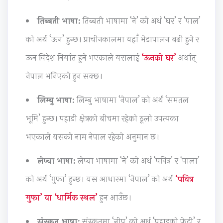
i
e
w
G
e
d
G
S
u
(
तिब्बती भाषा:
तिब्बती भाषामा ‘ने’ को अर्थ ‘घर’ र ‘पाल’
e
u
y
i
I
को अर्थ ‘ऊन’ हुन्छ। प्राचीनकालमा यहाँ भेडापालन बढी हुने र
(
i
l
d
O
ऊन विदेश निर्यात हुने भएकाले यसलाई
‘ऊनको घर’
अर्थात्
I
d
l
e
E
नेपाल भनिएको हुन सक्छ।
O
e
a
(
N
E
(
b
I
e
लिम्बु भाषा:
लिम्बु भाषामा ‘नेपाल’ को अर्थ ‘समतल
N
I
u
O
w
भूमि’ हुन्छ। पहाडी क्षेत्रको बीचमा रहेको ठूलो उपत्यका
e
O
s
E
S
w
E
)
N
y
भएकाले यसको नाम नेपाल रहेको अनुमान छ।
S
N
|
e
l
लेप्चा भाषा:
लेप्चा भाषामा ‘ने’ को अर्थ ‘पवित्र’ र ‘पाला’
y
e
N
w
l
l
w
o
S
a
को अर्थ ‘गुफा’ हुन्छ। यस आधारमा ‘नेपाल’ को अर्थ
‘पवित्र
l
S
t
y
b
गुफा’ वा ‘धार्मिक स्थल’
हुन आउँछ।
a
y
e
l
u
b
l
s
l
s
संस्कृत भाषा:
संस्कृतमा ‘नीप’ को अर्थ ‘पहाडको फेदी’ र