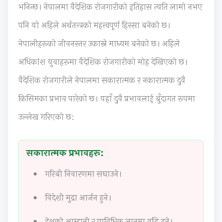
r
r
T
r
s
भनिन्छ। नेपालमा वैदेशिक रोजगारीको इतिहास त्यति लामो नभए
6
5
e
1
s
पनि यो अहिले अर्थतन्त्रको महत्त्वपूर्ण हिस्सा बनेको छ।
:
:
c
:
M
नेपालीहरूको जीवनस्तर उकास्ने माध्यम बनेको छ। अहिले
E
S
h
T
o
n
o
n
e
d
अधिकांश युवाहरूमा वैदेशिक रोजगारीको मोह देखिएको छ।
g
c
o
c
e
वैदेशिक रोजगारीले नेपालमा सकारात्मक र नकारात्मक दुवै
i
i
l
h
l
किसिमका प्रभाव पारेको छ। यहाँ दुवै प्रभावलाई बुँदागत रूपमा
n
a
o
n
C
उल्लेख गरिएको छ:
e
l
g
o
o
e
E
y
l
m
r
n
C
o
p
सकारात्मक प्रभावहरू:
s
g
o
g
l
गरिबी निवारणमा सघाउने।
i
i
m
y
e
n
n
p
,
t
विदेशी मुद्रा आर्जन हुने।
S
e
l
E
e
o
e
e
n
G
देशको आम्दानी र प्राविधिक ज्ञानमा वृद्धि हुने।