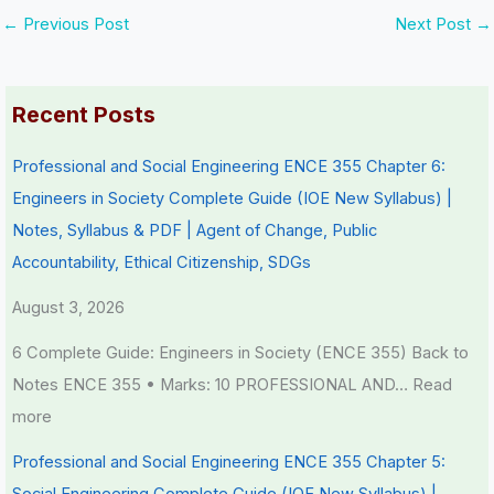
←
Previous Post
Next Post
→
c
t
a
W
a
y
l
a
l
v
I
t
Recent Posts
C
s
n
e
i
S
f
r
Professional and Social Engineering ENCE 355 Chapter 6:
t
o
l
f
Engineers in Society Complete Guide (IOE New Syllabus) |
i
c
u
a
Notes, Syllabus & PDF | Agent of Change, Public
z
i
e
l
Accountability, Ethical Citizenship, SDGs
e
e
n
l
August 3, 2026
n
t
c
s
y
e
6 Complete Guide: Engineers in Society (ENCE 355) Back to
h
,
Notes ENCE 355 • Marks: 10 PROFESSIONAL AND…
Read
i
E
more
p
n
Professional and Social Engineering ENCE 355 Chapter 5:
,
v
Social Engineering Complete Guide (IOE New Syllabus) |