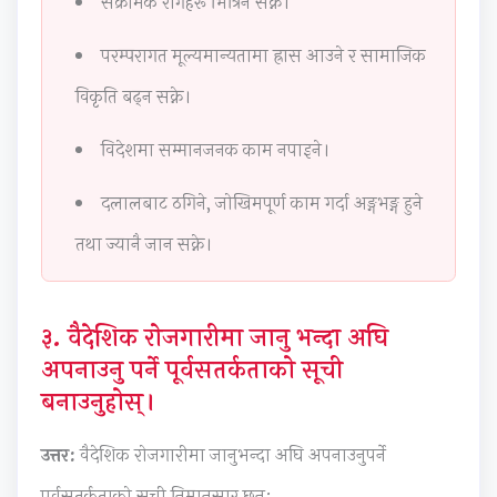
संक्रामक रोगहरू भित्रिन सक्ने।
i
d
y
i
a
d
e
l
e
b
परम्परागत मूल्यमान्यतामा ह्रास आउने र सामाजिक
e
(
l
t
u
विकृति बढ्न सक्ने।
(
I
a
y
s
I
O
b
C
)
विदेशमा सम्मानजनक काम नपाइने।
O
E
u
o
|
दलालबाट ठगिने, जोखिमपूर्ण काम गर्दा अङ्गभङ्ग हुने
E
N
s
m
N
N
e
)
p
o
तथा ज्यानै जान सक्ने।
e
w
|
l
t
w
S
N
e
e
S
y
o
t
s
३. वैदेशिक रोजगारीमा जानु भन्दा अघि
y
l
t
e
,
अपनाउनु पर्ने पूर्वसतर्कताको सूची
l
l
e
G
M
बनाउनुहोस्।
l
a
s
u
C
उत्तर:
वैदेशिक रोजगारीमा जानुभन्दा अघि अपनाउनुपर्ने
a
b
,
i
Q
b
u
M
d
s
पूर्वसतर्कताको सूची निम्नानुसार छन्: