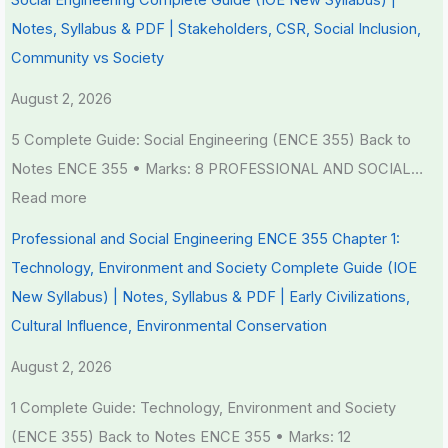
S
i
Notes, Syllabus & PDF | Stakeholders, CSR, Social Inclusion,
D
r
Community vs Society
G
o
August 2, 2026
s
n
m
5 Complete Guide: Social Engineering (ENCE 355) Back to
e
Notes ENCE 355 • Marks: 8 PROFESSIONAL AND SOCIAL…
n
Read more
t
Professional and Social Engineering ENCE 355 Chapter 1:
a
Technology, Environment and Society Complete Guide (IOE
l
New Syllabus) | Notes, Syllabus & PDF | Early Civilizations,
C
Cultural Influence, Environmental Conservation
o
n
August 2, 2026
s
1 Complete Guide: Technology, Environment and Society
e
(ENCE 355) Back to Notes ENCE 355 • Marks: 12