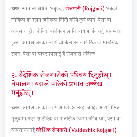
n
n
:
n
6
उत्तर:
सामान्य अर्थमा भन्नुपर्दा,
रोजगारी (Rojgari)
भनेको
g
g
R
g
:
जीविका वा इलम उद्योगका निम्ति गरिने कुनै काम, पेसा वा
E
E
e
E
S
व्यवसाय हो। जीविकोपार्जनका लागि आयआर्जन गर्नु आवश्यक
N
N
c
N
o
C
C
e
C
f
हुन्छ। आयआर्जनका लागि व्यक्तिले गर्ने शारीरिक वा मानसिक
E
E
n
E
t
इलम, पेसा वा व्यवसायलाई नै रोजगारी भनिन्छ।
3
3
t
3
w
5
5
T
5
a
२. वैदेशिक रोजगारीको परिचय दिनुहोस्।
5
5
r
5
r
नेपालमा यसले पारेको प्रभाव उल्लेख
C
C
e
C
e
गर्नुहोस्।
h
h
n
h
P
a
a
d
a
r
उत्तर:
आयआर्जनका लागि आफ्नो देशभन्दा बाहिर अन्य विभिन्न
p
p
s
p
o
मुलुकमा गएर शारीरिक वा मानसिक रूपमा गरिने श्रम, पेसा वा
t
t
i
t
c
e
e
n
e
e
व्यवसायलाई
वैदेशिक रोजगारी (Vaideshik Rojgari)