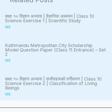
o
n
R
l
s
u
c
,
i
i
कक्षा १० विज्ञान अभ्यास | वैज्ञानिक अध्ययन | Class 10
n
l
E
z
g
Science Exercise 1 | Scientific Study
t
u
-
a
n
SEE
a
s
C
t
T
b
i
o
i
o
Kathmandu Metropolitan City Scholarship
i
o
m
o
o
Model Question Paper (Class 11 Entrance) – Set
2
l
n
m
n
l
SEE
i
,
e
s
s
t
C
r
,
,
y
o
c
C
A
कक्षा १० विज्ञान अभ्यास | सजीवहरूको वर्गीकरण | Class 10
,
m
e
u
g
Science Exercise 2 | Classification of Living
Beings
E
m
,
l
i
SEE
t
u
I
t
l
h
n
o
u
e
i
i
T
r
,