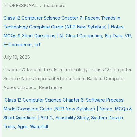
r
PROFESSIONAL…
Read more
v
Class 12 Computer Science Chapter 7: Recent Trends in
a
Technology Complete Guide (NEB New Syllabus) | Notes,
t
MCQs & Short Questions | AI, Cloud Computing, Big Data, VR,
i
E-Commerce, IoT
o
n
July 18, 2026
Chapter 7: Recent Trends in Technology – Class 12 Computer
Science Notes Importantedunotes.com Back to Computer
Notes Chapter…
Read more
Class 12 Computer Science Chapter 6: Software Process
Model Complete Guide (NEB New Syllabus) | Notes, MCQs &
Short Questions | SDLC, Feasibility Study, System Design
Tools, Agile, Waterfall