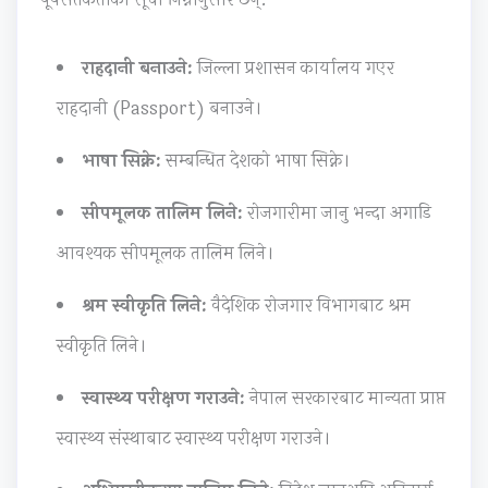
u
s
C
e
&
s
)
Q
(
S
राहदानी बनाउने:
जिल्ला प्रशासन कार्यालय गएर
)
|
s
I
h
राहदानी (Passport) बनाउने।
|
N
&
O
o
N
o
S
E
r
भाषा सिक्ने:
सम्बन्धित देशको भाषा सिक्ने।
o
t
h
N
t
सीपमूलक तालिम लिने:
रोजगारीमा जानु भन्दा अगाडि
t
e
o
e
Q
e
s
r
w
u
आवश्यक सीपमूलक तालिम लिने।
s
,
t
S
e
श्रम स्वीकृति लिने:
वैदेशिक रोजगार विभागबाट श्रम
,
S
Q
y
s
S
y
u
l
t
स्वीकृति लिने।
y
l
e
l
i
स्वास्थ्य परीक्षण गराउने:
नेपाल सरकारबाट मान्यता प्राप्त
l
l
s
a
o
l
a
t
b
n
स्वास्थ्य संस्थाबाट स्वास्थ्य परीक्षण गराउने।
a
b
i
u
s