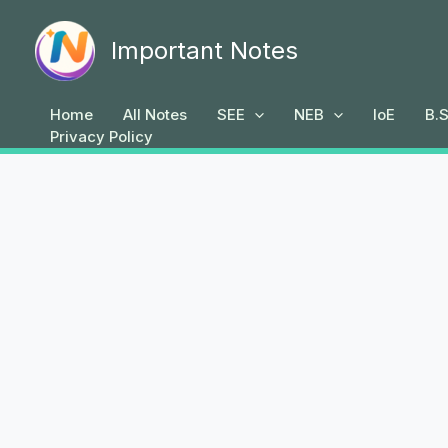
Skip
to
Important Notes
content
Home
All Notes
SEE
NEB
IoE
B.S
Privacy Policy