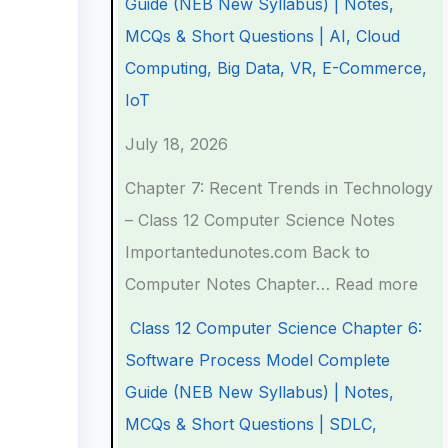
Guide (NEB New Syllabus) | Notes,
a
a
a
d
r
MCQs & Short Questions | AI, Cloud
p
p
p
s
o
Computing, Big Data, VR, E-Commerce,
t
t
t
i
c
IoT
e
e
e
n
e
July 18, 2026
r
r
r
T
s
6
5
1
e
s
Chapter 7: Recent Trends in Technology
:
:
:
c
M
– Class 12 Computer Science Notes
E
S
T
h
o
Importantedunotes.com Back to
n
o
e
n
d
Computer Notes Chapter…
Read more
g
c
c
o
e
Class 12 Computer Science Chapter 6:
i
i
h
l
l
Software Process Model Complete
n
a
n
o
C
Guide (NEB New Syllabus) | Notes,
e
l
o
g
o
MCQs & Short Questions | SDLC,
e
E
l
y
m