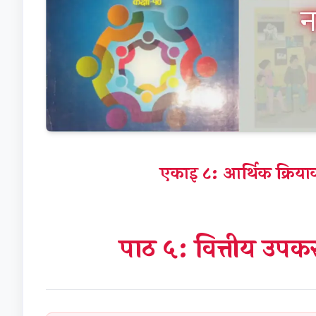
एकाइ ८: आर्थिक क्र
पाठ ५: वित्तीय उ