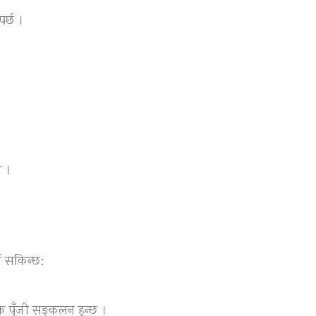
र्छ ।
न ।
्न सकिन्छ:
 पुँजी सङ्कलन हुन्छ ।