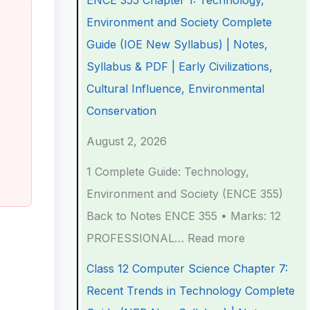
ENCE 355 Chapter 1: Technology,
e
e
e
e
t
Environment and Society Complete
r
r
r
r
e
Guide (IOE New Syllabus) | Notes,
i
i
i
7
r
Syllabus & PDF | Early Civilizations,
n
n
n
:
6
Cultural Influence, Environmental
g
g
g
R
:
Conservation
E
E
E
e
S
August 2, 2026
N
N
N
c
o
1 Complete Guide: Technology,
C
C
C
e
f
Environment and Society (ENCE 355)
E
E
E
n
t
Back to Notes ENCE 355 • Marks: 12
3
3
3
t
w
PROFESSIONAL…
Read more
5
5
5
T
a
5
5
5
r
r
Class 12 Computer Science Chapter 7:
C
C
C
e
e
Recent Trends in Technology Complete
h
h
h
n
P