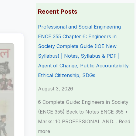
:
:
:
:
:
Recent Posts
P
P
P
C
Professional and Social Engineering
r
r
r
l
C
ENCE 355 Chapter 6: Engineers in
o
o
o
a
l
Society Complete Guide (IOE New
f
f
f
s
a
Syllabus) | Notes, Syllabus & PDF |
e
e
e
s
s
Agent of Change, Public Accountability,
s
s
s
1
s
Ethical Citizenship, SDGs
s
s
s
2
1
i
i
i
C
2
August 3, 2026
o
o
o
o
C
6 Complete Guide: Engineers in Society
n
n
n
m
o
(ENCE 355) Back to Notes ENCE 355 •
a
a
a
p
m
Marks: 10 PROFESSIONAL AND…
Read
l
l
l
u
p
more
a
a
a
t
u