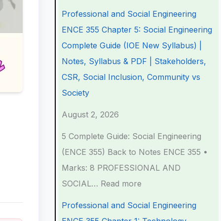
n
n
n
e
t
Professional and Social Engineering
d
d
d
r
e
ENCE 355 Chapter 5: Social Engineering
S
S
S
S
r
Complete Guide (IOE New Syllabus) |
o
o
o
c
S
Notes, Syllabus & PDF | Stakeholders,
c
c
c
i
c
CSR, Social Inclusion, Community vs
i
i
i
e
i
Society
a
a
a
n
e
August 2, 2026
l
l
l
c
n
5 Complete Guide: Social Engineering
E
E
E
e
c
(ENCE 355) Back to Notes ENCE 355 •
n
n
n
C
e
Marks: 8 PROFESSIONAL AND
g
g
g
h
C
SOCIAL…
Read more
i
i
i
a
h
n
n
n
p
a
Professional and Social Engineering
e
e
e
t
p