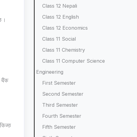
Class 12 Nepali
N
e
p
)
o
Class 12 English
e
w
l
|
t
छ ।
w
S
e
N
e
Class 12 Economics
S
y
t
o
s
Class 11 Social
y
l
e
t
,
Class 11 Chemistry
l
l
G
e
M
Class 11 Computer Science
l
a
u
s
C
Engineering
a
b
i
,
Q
 बैंक
First Semester
b
u
d
M
s
Second Semester
u
s
e
C
&
Third Semester
s
)
(
Q
S
)
|
I
s
h
Fourth Semester
सकिन्छ
|
N
O
&
o
Fifth Semester
N
o
E
S
r