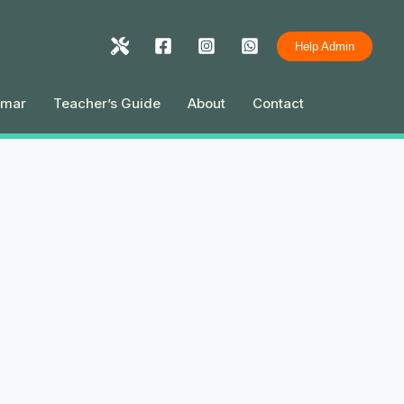
Help Admin
mmar
Teacher’s Guide
About
Contact