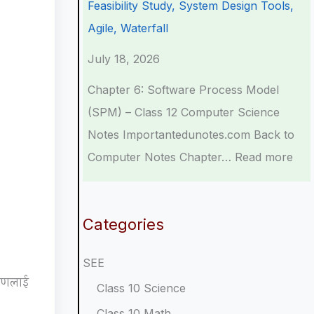
Feasibility Study, System Design Tools,
r
n
o
C
p
Agile, Waterfall
s
g
g
o
l
July 18, 2026
i
i
y
m
e
n
n
,
p
t
Chapter 6: Software Process Model
S
e
E
l
e
(SPM) – Class 12 Computer Science
o
e
n
e
G
Notes Importantedunotes.com Back to
c
r
v
t
u
Computer Notes Chapter…
Read more
i
i
i
e
i
e
n
r
G
d
t
g
o
u
e
Categories
y
C
n
i
(
SEE
C
o
m
d
N
वरणलाई
o
m
e
e
E
Class 10 Science
m
p
n
(
B
Class 10 Math