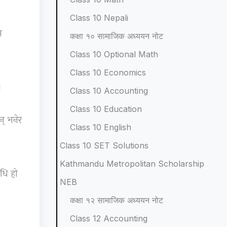
p
l
t
N
N
Class 10 Nepali
l
e
a
E
e
स
कक्षा १० सामाजिक अध्ययन नोट
e
t
n
B
w
Class 10 Optional Math
t
e
d
N
S
Class 10 Economics
e
G
S
e
y
।
Class 10 Accounting
G
u
o
w
l
Class 10 Education
u
i
c
S
l
् भनेर
i
d
i
y
a
Class 10 English
d
e
e
l
b
Class 10 SET Solutions
e
(
t
l
u
Kathmandu Metropolitan Scholarship
िधि हो
(
I
y
a
s
NEB
I
O
C
b
)
कक्षा १२ सामाजिक अध्ययन नोट
O
E
o
u
|
Class 12 Accounting
E
N
m
s
N