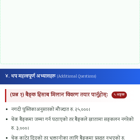
४. थप महत्त्वपूर्ण अभ्यासहरू
(Additional Questions)
(प्रश्न १) बैङ्क हिसाब मिलान विवरण तयार पार्नुहोस्:
५ अङ्क
नगदी पुस्तिकाअनुसारको मौज्दात रु. २५,०००।
चेक बैङ्कमा जम्मा गर्न पठाएको तर बैङ्कले खातामा सङ्कलन नगरेको
रु. ३,०००।
चेक काटेर दिएको तर भुक्तानीका लागि बैङ्कमा प्रस्तुत नभएको रु.