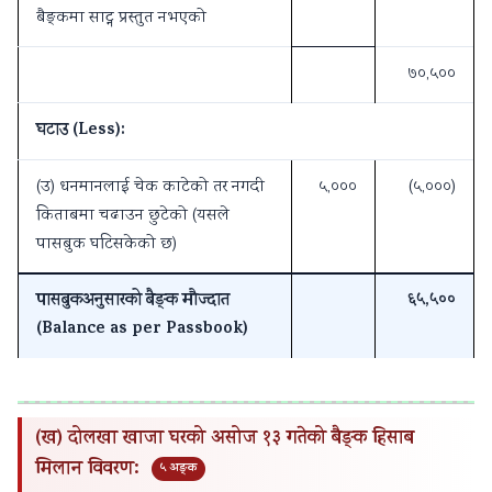
बैङ्कमा साट्न प्रस्तुत नभएको
७०,५००
घटाउ (Less):
(उ) धनमानलाई चेक काटेको तर नगदी
५,०००
(५,०००)
किताबमा चढाउन छुटेको (यसले
पासबुक घटिसकेको छ)
पासबुकअनुसारको बैङ्क मौज्दात
६५,५००
(Balance as per Passbook)
(ख) दोलखा खाजा घरको असोज १३ गतेको बैङ्क हिसाब
मिलान विवरण:
५ अङ्क