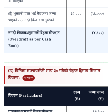
नसाटिएको
(ई) भुक्तानी प्राप्त भई बैङ्कमा जम्मा
३२,०००
(५६,०००)
भएको तर नगदी किताबमा छुटेको
नगदी किताबअनुसारको बैङ्क मौज्दात
(४,८००)
(Overdraft as per Cash
Book)
(ङ) विनिता सप्लायर्सको माघ ३० गतेको बैङ्क हिसाब मिलान
विवरण:
५ अङ्क
रकम
जम्मा रकम
विवरण (Particulars)
(रु.)
(रु.)
६९,३००