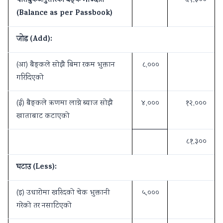
पासबुकअनुसारको बैङ्क मौज्दात
(Balance as per Passbook)
जोड (Add):
(आ) बैङ्कले सोझै बिमा रकम भुक्तान
८,०००
गरिदिएको
(ई) बैङ्कले ऋणमा लाग्ने ब्याज सोझै
४,०००
१२,०००
खाताबाट कटाएको
८१,३००
घटाउ (Less):
(इ) उधारोमा खरिदको चेक भुक्तानी
५,०००
गरेको तर नसाटिएको