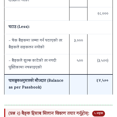
दाखिला गरेको
२८,०००
घटाउ (Less):
– चेक बैङ्कमा जम्मा गर्न पठाएको तर
३,०००
बैङ्कले सङ्कलन नगरेको
– बैङ्कले शुल्क काटेको तर नगदी
५००
(३,५००)
पुस्तिकामा नचढाइएको
पासबुकअनुसारको मौज्दात (Balance
२४,५००
as per Passbook)
(प्रश्न २) बैङ्क हिसाब मिलान विवरण तयार गर्नुहोस्:
५ अङ्क