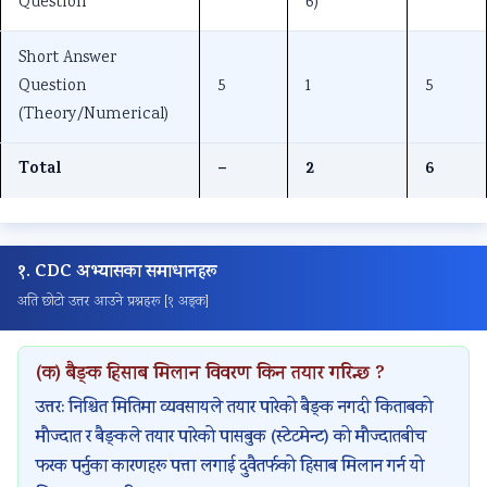
Question
6)
a
v
a
a
r
d
e
f
f
6
Short Answer
C
m
f
f
:
Question
5
1
5
o
e
i
i
E
(Theory/Numerical)
n
n
c
c
n
s
t
S
C
g
Total
–
2
6
t
D
t
o
i
r
e
u
n
n
u
s
d
t
e
१. CDC अभ्यासका समाधानहरू
c
i
i
r
e
अति छोटो उत्तर आउने प्रश्नहरू [१ अङ्क]
t
g
e
o
r
i
n
s
l
s
(क) बैङ्क हिसाब मिलान विवरण किन तयार गरिन्छ ?
o
C
a
M
i
उत्तर: निश्चित मितिमा व्यवसायले तयार पारेको बैङ्क नगदी किताबको
n
o
n
e
n
मौज्दात र बैङ्कले तयार पारेको पासबुक (स्टेटमेन्ट) को मौज्दातबीच
T
m
d
t
S
फरक पर्नुका कारणहरू पत्ता लगाई दुवैतर्फको हिसाब मिलान गर्न यो
e
p
A
h
o