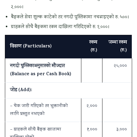
२,०००।
बैङ्कले सेवा शुल्क काटेको तर नगदी पुस्तिकामा नचढाइएको रु. ५००।
ग्राहकले सीधै बैङ्कमा रकम दाखिला गरिदिएको रु. १,०००।
रकम
जम्मा रकम
विवरण (Particulars)
(रु.)
(रु.)
नगदी पुस्तिकाअनुसारको मौज्दात
२५,०००
(Balance as per Cash Book)
जोड (Add):
– चेक जारी गरिएको तर भुक्तानीको
२,०००
लागि प्रस्तुत नभएको
– ग्राहकले सीधै बैङ्क खातामा
१,०००
३,०००