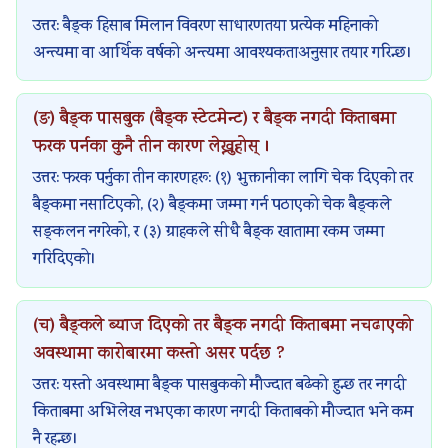
l
,
a
)
u
उत्तर: बैङ्क हिसाब मिलान विवरण साधारणतया प्रत्येक महिनाको
a
P
b
|
s
अन्त्यमा वा आर्थिक वर्षको अन्त्यमा आवश्यकताअनुसार तयार गरिन्छ।
b
D
u
N
)
u
F
s
o
|
(ङ) बैङ्क पासबुक (बैङ्क स्टेटमेन्ट) र बैङ्क नगदी किताबमा
s
&
)
t
N
फरक पर्नका कुनै तीन कारण लेख्नुहोस् ।
)
S
|
e
o
उत्तर: फरक पर्नुका तीन कारणहरू: (१) भुक्तानीका लागि चेक दिएको तर
|
o
N
s
t
बैङ्कमा नसाटिएको, (२) बैङ्कमा जम्मा गर्न पठाएको चेक बैङ्कले
N
l
o
,
e
सङ्कलन नगरेको, र (३) ग्राहकले सीधै बैङ्क खातामा रकम जम्मा
o
u
t
P
s
गरिदिएको।
t
t
e
D
,
e
i
s
F
S
(च) बैङ्कले ब्याज दिएको तर बैङ्क नगदी किताबमा नचढाएको
s
o
,
&
y
अवस्थामा कारोबारमा कस्तो असर पर्दछ ?
,
n
P
S
l
उत्तर: यस्तो अवस्थामा बैङ्क पासबुकको मौज्दात बढेको हुन्छ तर नगदी
P
s
D
o
l
किताबमा अभिलेख नभएका कारण नगदी किताबको मौज्दात भने कम
D
|
F
l
a
नै रहन्छ।