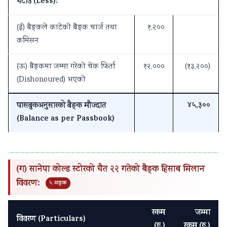
घटाउ (Less):
(ई) बैङ्कले काटेको बैङ्क चार्ज तथा
१,२००
कमिसन
(ऊ) बैङ्कमा जम्मा गरेको चेक फिर्ता
१२,०००
(१३,२००)
(Dishonoured) भएको
पासबुकअनुसारको बैङ्क मौज्दात
४५,३००
(Balance as per Passbook)
(ग) सानेपा कोल्ड स्टोरको चैत २२ गतेको बैङ्क हिसाब मिलान
विवरण:
५ अङ्क
रकम
जम्मा
विवरण (Particulars)
(रु.)
रकम (रु.)