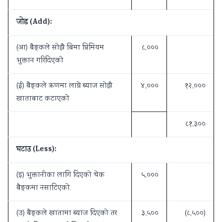
जोड (Add):
(आ) बैङ्कले सोझै बिमा प्रिमियम
८,०००
भुक्तान गरिदिएको
(ई) बैङ्कले ऋणमा लाग्ने ब्याज सोझै
४,०००
१२,०००
खाताबाट कटाएको
८१,३००
घटाउ (Less):
(इ) भुक्तानीका लागि दिएको चेक
५,०००
बैङ्कमा नसाटिएको
(उ) बैङ्कले खातामा ब्याज दिएको तर
३,५००
(८,५००)