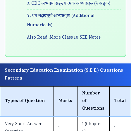
३. CDC अभ्यास: सङ्ख्यात्मक अभ्यासहरू (५ अङ्क)
E
E
E
E
n
3
3
3
3
g
४. थप महत्त्वपूर्ण अभ्यासहरू (Additional
5
5
5
5
E
Numericals)
3
3
3
3
N
Also Read: More Class 10 SEE Notes
C
C
C
C
C
h
h
h
h
E
a
a
a
a
3
p
p
p
p
5
Secondary Education Examination (S.E.E.) Questions
t
t
t
t
5
Pattern
e
e
e
e
C
r
r
r
r
h
Number
4
3
1
2
a
Types of Question
Marks
of
Total
:
:
:
:
p
Questions
R
P
T
T
t
o
a
r
r
e
Very Short Answer
1 (Chapter
1
1