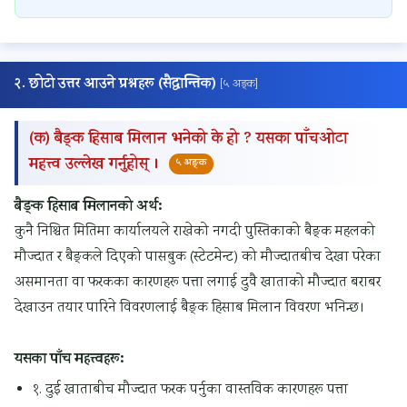
F
F
&
u
b
&
l
S
t
u
S
e
o
i
s
२. छोटो उत्तर आउने प्रश्नहरू (सैद्धान्तिक)
[५ अङ्क]
o
x
l
o
&
l
i
u
n
P
(क) बैङ्क हिसाब मिलान भनेको के हो ? यसका पाँचओटा
u
b
t
s
D
महत्त्व उल्लेख गर्नुहोस् ।
५ अङ्क
t
l
i
|
F
i
e
o
I
|
बैङ्क हिसाब मिलानको अर्थ:
o
&
n
n
A
कुनै निश्चित मितिमा कार्यालयले राखेको नगदी पुस्तिकाको बैङ्क महलको
n
R
s
t
g
मौज्दात र बैङ्कले दिएको पासबुक (स्टेटमेन्ट) को मौज्दातबीच देखा परेका
s
i
|
e
e
असमानता वा फरकका कारणहरू पत्ता लगाई दुवै खाताको मौज्दात बराबर
|
g
V
r
n
देखाउन तयार पारिने विवरणलाई बैङ्क हिसाब मिलान विवरण भनिन्छ।
M
i
o
s
t
a
d
l
e
o
यसका पाँच महत्त्वहरू:
s
P
u
c
f
१. दुई खाताबीच मौज्दात फरक पर्नुका वास्तविक कारणहरू पत्ता
s
a
m
t
C