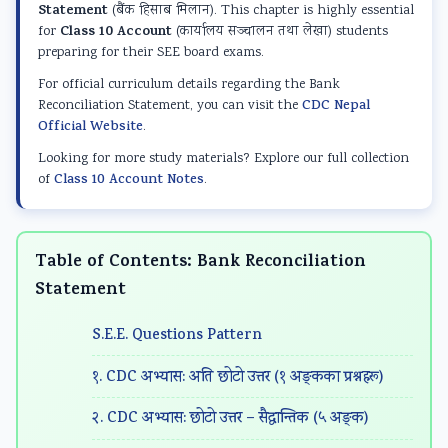
E
E
E
E
d
Statement
(बैंक हिसाब मिलान). This chapter is highly essential
n
n
n
n
S
Class 10 Account
for
(कार्यालय सञ्चालन तथा लेखा) students
preparing for their SEE board exams.
g
g
g
g
o
For official curriculum details regarding the Bank
i
i
i
i
c
Reconciliation Statement, you can visit the
CDC Nepal
n
n
n
n
i
Official Website
.
e
e
e
e
a
Looking for more study materials? Explore our full collection
e
e
e
e
l
of
Class 10 Account Notes
.
r
r
r
r
E
i
i
i
i
n
Table of Contents: Bank Reconciliation
n
n
n
n
g
Statement
g
g
g
g
i
I
I
I
I
n
S.E.E. Questions Pattern
I
I
I
I
e
१. CDC अभ्यास: अति छोटो उत्तर (१ अङ्कका प्रश्नहरू)
E
E
E
E
e
N
N
N
N
r
२. CDC अभ्यास: छोटो उत्तर – सैद्धान्तिक (५ अङ्क)
C
C
C
C
i