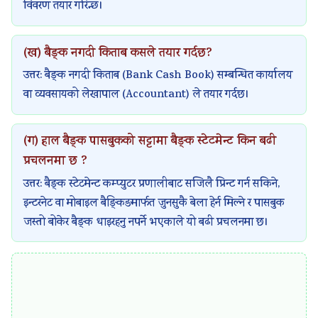
विवरण तयार गरिन्छ।
c
l
n
o
c
h
e
a
d
i
(ख) बैङ्क नगदी किताब कसले तयार गर्दछ?
n
t
l
s
e
उत्तर: बैङ्क नगदी किताब (Bank Cash Book) सम्बन्धित कार्यालय
o
e
y
C
t
वा व्यवसायको लेखापाल (Accountant) ले तयार गर्दछ।
l
G
s
o
y
o
u
i
m
C
g
i
s
p
o
(ग) हाल बैङ्क पासबुकको सट्टामा बैङ्क स्टेटमेन्ट किन बढी
y
d
C
l
m
प्रचलनमा छ ?
C
e
o
e
p
उत्तर: बैङ्क स्टेटमेन्ट कम्प्युटर प्रणालीबाट सजिलै प्रिन्ट गर्न सकिने,
o
(
m
t
l
इन्टरनेट वा मोबाइल बैङ्किङमार्फत जुनसुकै बेला हेर्न मिल्ने र पासबुक
m
I
p
e
e
जस्तो बोकेर बैङ्क धाइरहनु नपर्ने भएकाले यो बढी प्रचलनमा छ।
p
O
l
G
t
l
E
e
u
e
e
N
t
i
G
t
e
e
d
u