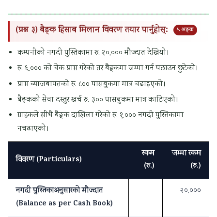
(प्रश्न ३) बैङ्क हिसाब मिलान विवरण तयार पार्नुहोस्:
५ अङ्क
कम्पनीको नगदी पुस्तिकामा रु. २०,००० मौज्दात देखियो।
रु. ६,००० को चेक प्राप्त गरेको तर बैङ्कमा जम्मा गर्न पठाउन छुटेको।
प्राप्त ब्याजबापतको रु. ८०० पासबुकमा मात्र चढाइएको।
बैङ्कको सेवा दस्तुर खर्च रु. ३०० पासबुकमा मात्र काटिएको।
ग्राहकले सीधै बैङ्क दाखिला गरेको रु. १,००० नगदी पुस्तिकामा
नचढाएको।
रकम
जम्मा रकम
विवरण (Particulars)
(रु.)
(रु.)
नगदी पुस्तिकाअनुसारको मौज्दात
२०,०००
(Balance as per Cash Book)