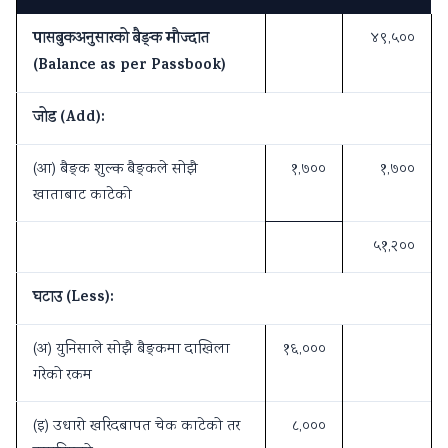
पासबुकअनुसारको बैङ्क मौज्दात
४९,५००
(Balance as per Passbook)
जोड (Add):
(आ) बैङ्क शुल्क बैङ्कले सोझै
१,७००
१,७००
खाताबाट काटेको
५१,२००
घटाउ (Less):
(अ) युनिसाले सोझै बैङ्कमा दाखिला
१६,०००
गरेको रकम
(इ) उधारो खरिदबापत चेक काटेको तर
८,०००