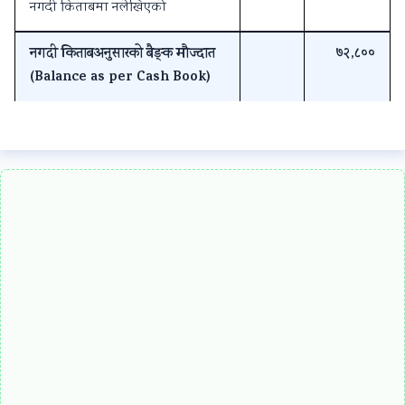
नगदी किताबमा नलेखिएको
नगदी किताबअनुसारको बैङ्क मौज्दात
७२,८००
(Balance as per Cash Book)