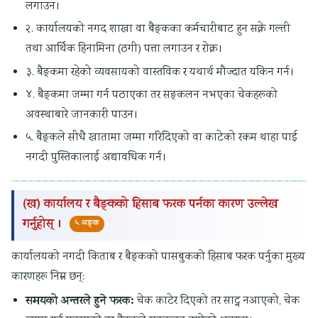
लगाउन।
H
v
e
i
h
२. कार्यालयको नगद शाखा वा बैङ्कका कर्मचारीबाट हुन सक्ने गल्ती
a
e
,
o
a
तथा आर्थिक हिनामिना (ठगी) पत्ता लगाउन र रोक्न।
u
m
S
n
n
३. बैङ्कमा रहेको व्यवसायको वास्तविक र यथार्थ मौज्दात यकिन गर्न।
l
e
p
s
g
४. बैङ्कमा जम्मा गर्न पठाएका तर सङ्कलन नभएका चेकहरूको
D
n
e
,
e
अवस्थाबारे जानकारी पाउन।
i
t
e
S
,
५. बैङ्कले सीधै खातामा जम्मा गरिदिएको वा काटेको रकम थाहा पाई
a
,
d
i
P
नगदी पुस्तिकालाई अद्यावधिक गर्न।
g
A
,
g
u
r
A
D
n
b
(ख) कार्यालय र बैङ्कको हिसाब फरक पर्नका कारण उल्लेख
a
S
e
a
l
गर्नुहोस् ।
m
H
l
l
i
५ अङ्क
,
T
a
s
c
कार्यालयको नगदी किताब र बैङ्कको पासबुकको हिसाब फरक पर्नुका मुख्य
S
O
y
,
A
कारणहरू निम्न छन्:
u
,
,
W
c
समयको अन्तरले हुने फरक:
चेक काटेर दिएको तर साट्न नआएको, चेक
b
I
P
e
c