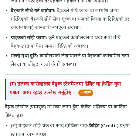
जम्मा गर्न पठाएको तर बैङ्कले सङ्कलन नगरेको अवस्था।
-
R
a
b
o
बैङ्कले सीधै गर्ने कारोबार:
बैङ्कले सीधै ब्याज वा लाभांश जम्मा
g
C
r
s
u
गरिदिएको, बैङ्कले सीधै सेवा शुल्क वा ऋणको किस्ता काटिदिएको तर
r
,
k
t
n
कार्यालयलाई जानकारी नभएको अवस्था।
a
W
i
e
t
ग्राहकको सोझै जम्मा:
कुनै ग्राहकले कार्यालयलाई खबर नगरी सीधै
d
e
n
r
a
बैङ्क खातामा पैसा जम्मा गरिदिएको अवस्था।
e
s
g
M
b
गल्ती तथा त्रुटि:
कार्यालयको लेखापालले वा बैङ्कको कर्मचारीले रकम
,
t
,
e
i
लेख्दा वा जोड्दा गल्ती गरेको अवस्था।
B
e
C
t
l
i
r
r
h
i
t
g
a
o
t
(ग) तलका कारोबारको बैङ्क स्टेटमेन्टमा डेबिट वा क्रेडिट कुन
u
a
s
d
y
पक्षमा असर रहन्छ उल्लेख गर्नुहोस् ।
५ अङ्क
m
a
h
,
बैङ्क स्टेटमेन्ट (पासबुक) मा रकम जम्मा हुँदा ‘क्रेडिट’ र झिक्दा वा काटिँदा
i
r
S
E
‘डेबिट’ हुन्छ।
n
d
t
t
क्रेडिट (Credit)
(अ) ग्राहकले सोझै चेक वा नगद दाखिला गर्दा:
पक्षमा
o
u
h
(खातामा रकम बढ्छ)।
u
d
i