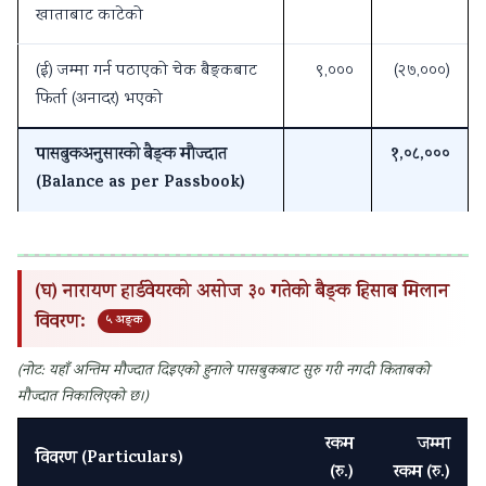
खाताबाट काटेको
(ई) जम्मा गर्न पठाएको चेक बैङ्कबाट
९,०००
(२७,०००)
फिर्ता (अनादर) भएको
पासबुकअनुसारको बैङ्क मौज्दात
१,०८,०००
(Balance as per Passbook)
(घ) नारायण हार्डवेयरको असोज ३० गतेको बैङ्क हिसाब मिलान
विवरण:
५ अङ्क
(नोट: यहाँ अन्तिम मौज्दात दिइएको हुनाले पासबुकबाट सुरु गरी नगदी किताबको
मौज्दात निकालिएको छ।)
रकम
जम्मा
विवरण (Particulars)
(रु.)
रकम (रु.)