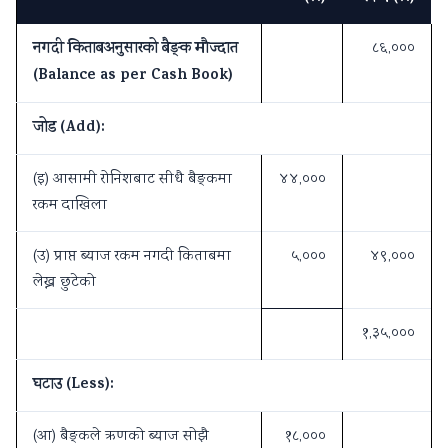
नगदी किताबअनुसारको बैङ्क मौज्दात
८६,०००
(Balance as per Cash Book)
जोड (Add):
(इ) आसामी रोनिशबाट सीधै बैङ्कमा
४४,०००
रकम दाखिला
(उ) प्राप्त ब्याज रकम नगदी किताबमा
५,०००
४९,०००
लेख्न छुटेको
१,३५,०००
घटाउ (Less):
(आ) बैङ्कले ऋणको ब्याज सोझै
१८,०००