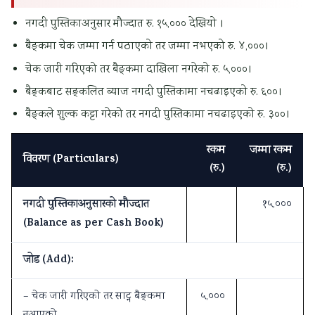
नगदी पुस्तिकाअनुसार मौज्दात रु. १५,००० देखियो ।
बैङ्कमा चेक जम्मा गर्न पठाएको तर जम्मा नभएको रु. ४,०००।
चेक जारी गरिएको तर बैङ्कमा दाखिला नगरेको रु. ५,०००।
बैङ्कबाट सङ्कलित ब्याज नगदी पुस्तिकामा नचढाइएको रु. ६००।
बैङ्कले शुल्क कट्टा गरेको तर नगदी पुस्तिकामा नचढाइएको रु. ३००।
रकम
जम्मा रकम
विवरण (Particulars)
(रु.)
(रु.)
नगदी पुस्तिकाअनुसारको मौज्दात
१५,०००
(Balance as per Cash Book)
जोड (Add):
– चेक जारी गरिएको तर साट्न बैङ्कमा
५,०००