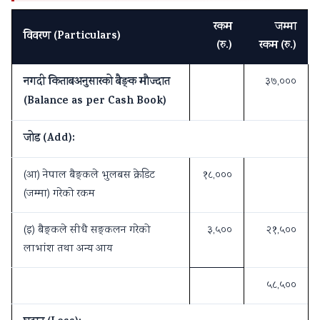
रकम
जम्मा
विवरण (Particulars)
(रु.)
रकम (रु.)
नगदी किताबअनुसारको बैङ्क मौज्दात
३७,०००
(Balance as per Cash Book)
जोड (Add):
(आ) नेपाल बैङ्कले भुलबस क्रेडिट
१८,०००
(जम्मा) गरेको रकम
(इ) बैङ्कले सीधै सङ्कलन गरेको
३,५००
२१,५००
लाभांश तथा अन्य आय
५८,५००