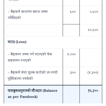
नआएको
– बैङ्कले खातामा ब्याज जम्मा
६००
५,६००
गरिदिएको
२०,६००
घटाउ (Less):
– बैङ्कमा जम्मा गर्न पठाएको चेक
४,०००
सङ्कलन नभएको
– बैङ्कले सेवा शुल्क काटेको तर नगदी
३००
(४,३००)
पुस्तिकामा नचढेको
पासबुकअनुसारको मौज्दात (Balance
१६,३००
as per Passbook)