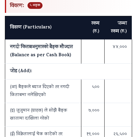
विवरण:
५ अङ्क
रकम
जम्मा
विवरण (Particulars)
(रु.)
रकम (रु.)
नगदी किताबअनुसारको बैङ्क मौज्दात
४४,०००
(Balance as per Cash Book)
जोड (Add):
(आ) बैङ्कले ब्याज दिएको तर नगदी
५००
किताबमा नलेखिएको
(इ) जुजुमान (ग्राहक) ले सोझै बैङ्क
७,०००
खातामा दाखिला गरेको
(ई) विक्रेतालाई चेक काटेको तर
१९,०००
२६,५००