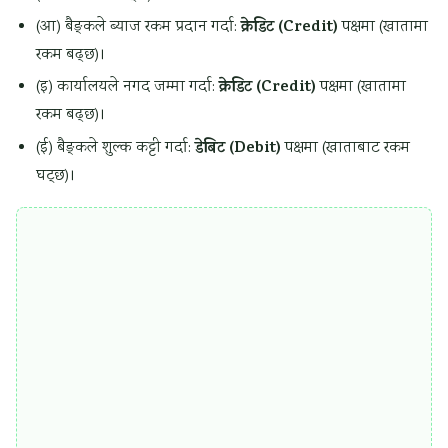
क्रेडिट (Credit)
(आ) बैङ्कले ब्याज रकम प्रदान गर्दा:
पक्षमा (खातामा
s
i
c
रकम बढ्छ)।
P
e
a
क्रेडिट (Credit)
a
s
l
(इ) कार्यालयले नगद जम्मा गर्दा:
पक्षमा (खातामा
रकम बढ्छ)।
v
C
e
i
डेबिट (Debit)
(ई) बैङ्कले शुल्क कट्टी गर्दा:
पक्षमा (खाताबाट रकम
m
t
घट्छ)।
e
i
n
z
t
e
,
n
C
s
e
h
m
i
e
p
n
,