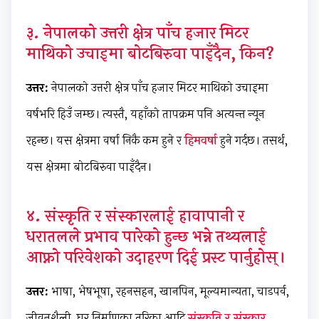
c
r
t
v
u
३. नेपालको उत्तरी क्षेत्र पाँच हजार मिटर
i
i
e
i
i
माथिको उचाइमा बोटबिरुवा पाइँदैन, किन?
e
n
G
r
d
t
g
u
o
e
उत्तर:
नेपालको उत्तरी क्षेत्र पाँच हजार मिटर माथिको उचाइमा
y
C
i
n
(
वर्षभरि हिउँ जम्छ। त्यस्तै, यहाँको तापक्रम पनि अत्यन्त न्यून
C
o
d
m
N
o
m
e
e
E
रहन्छ। यस क्षेत्रमा वर्षा निकै कम हुने र
हिमवर्षा
हुने गर्दछ। तसर्थ,
m
p
(
n
B
यस क्षेत्रमा बोटबिरुवा पाइँदैन।
p
l
N
t
N
l
e
E
a
e
४. संस्कृति र संस्कारलाई हावापानी र
e
t
B
n
w
धरातलले प्रभाव पारेको हुन्छ भन्ने तथ्यलाई
t
e
N
d
S
आफ्नो परिवेशको उदाहरण दिई प्रस्ट पार्नुहोस्।
e
G
e
S
y
G
u
w
o
l
उत्तर:
भाषा, भेषभूषा, रहनसहन, खानपिन, मूल्यमान्यता, चाडपर्व,
u
i
S
c
l
जीवनशैली, घर निर्माणका तरिका आदि
संस्कृति र संस्कार