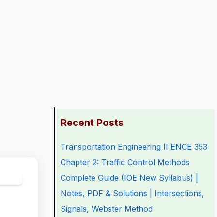
:
:
:
:
:
Recent Posts
T
P
P
P
T
Transportation Engineering II ENCE 353
r
r
r
r
r
Chapter 2: Traffic Control Methods
a
o
o
o
a
Complete Guide (IOE New Syllabus) |
n
f
f
f
n
Notes, PDF & Solutions | Intersections,
s
e
e
e
s
Signals, Webster Method
p
s
s
s
p