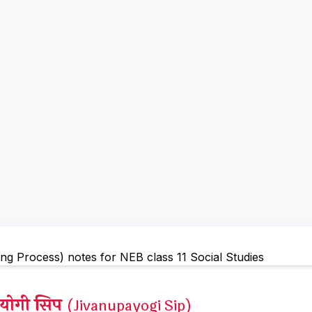
पयोगी सिप
(Jivanupayogi Sip)