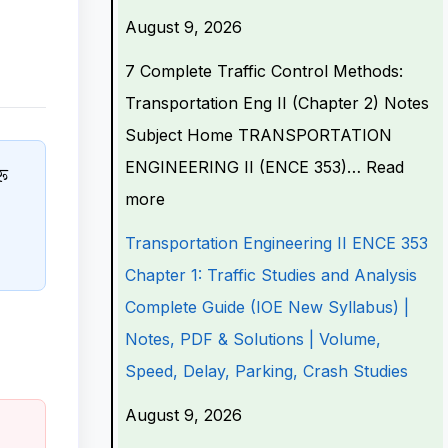
o
s
s
s
o
August 9, 2026
r
i
i
i
r
7 Complete Traffic Control Methods:
t
o
o
o
t
Transportation Eng II (Chapter 2) Notes
a
n
n
n
a
Subject Home TRANSPORTATION
t
a
a
a
t
ENGINEERING II (ENCE 353)…
Read
रू
i
l
l
l
i
more
o
a
a
a
o
n
n
n
n
n
Transportation Engineering II ENCE 353
E
d
d
d
E
Chapter 1: Traffic Studies and Analysis
n
S
S
S
n
Complete Guide (IOE New Syllabus) |
g
o
o
o
g
Notes, PDF & Solutions | Volume,
i
c
c
c
i
Speed, Delay, Parking, Crash Studies
n
i
i
i
n
August 9, 2026
e
a
a
a
e