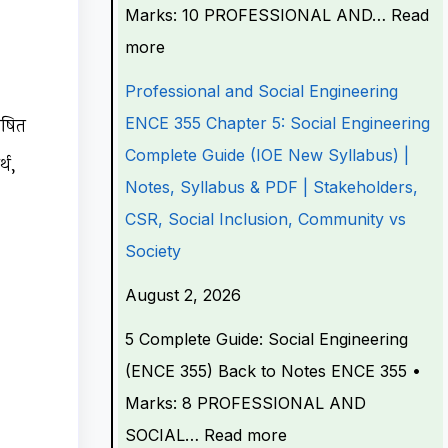
Marks: 10 PROFESSIONAL AND…
Read
C
C
C
C
C
more
h
E
E
E
h
a
3
3
3
a
Professional and Social Engineering
p
5
5
5
p
ाषित
ENCE 355 Chapter 5: Social Engineering
t
5
5
5
t
Complete Guide (IOE New Syllabus) |
्थ,
e
C
C
C
e
Notes, Syllabus & PDF | Stakeholders,
r
h
h
h
r
CSR, Social Inclusion, Community vs
2
a
a
a
1
Society
:
p
p
p
:
August 2, 2026
T
t
t
t
T
r
e
e
e
r
5 Complete Guide: Social Engineering
a
r
r
r
a
(ENCE 355) Back to Notes ENCE 355 •
f
6
5
1
f
Marks: 8 PROFESSIONAL AND
f
:
:
:
f
SOCIAL…
Read more