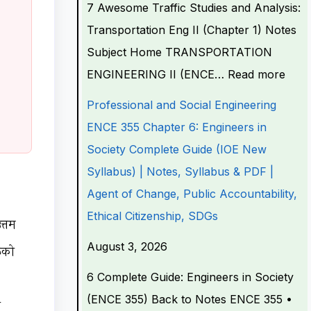
7 Awesome Traffic Studies and Analysis:
e
l
l
l
e
Transportation Eng II (Chapter 1) Notes
r
E
E
E
r
Subject Home TRANSPORTATION
i
n
n
n
i
ENGINEERING II (ENCE…
Read more
n
g
g
g
n
g
i
i
i
g
Professional and Social Engineering
I
n
n
n
I
ENCE 355 Chapter 6: Engineers in
I
e
e
e
I
Society Complete Guide (IOE New
E
e
e
e
E
Syllabus) | Notes, Syllabus & PDF |
N
r
r
r
N
Agent of Change, Public Accountability,
C
i
i
i
C
Ethical Citizenship, SDGs
त्तम
E
n
n
n
E
August 3, 2026
रूको
3
g
g
g
3
6 Complete Guide: Engineers in Society
5
E
E
E
5
(ENCE 355) Back to Notes ENCE 355 •
3
N
N
N
3
ी