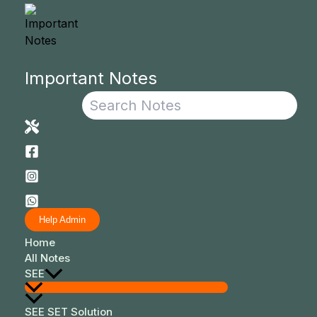
Skip
Search
to
content
Important Notes
Help Admin
Home
All Notes
SEE
SEE SET Solution