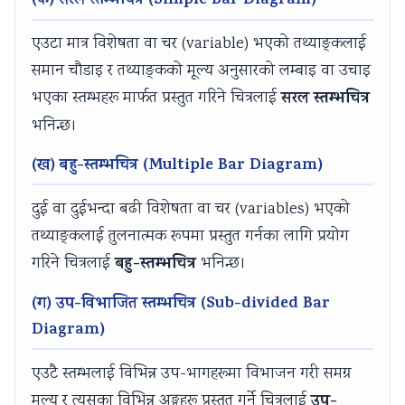
(क) सरल स्तम्भचित्र (Simple Bar Diagram)
v
t
u
c
r
एउटा मात्र विशेषता वा चर (variable) भएको तथ्याङ्कलाई
i
e
i
i
i
समान चौडाइ र तथ्याङ्कको मूल्य अनुसारको लम्बाइ वा उचाइ
r
G
d
e
n
सरल स्तम्भचित्र
o
u
e
t
g
भएका स्तम्भहरू मार्फत प्रस्तुत गरिने चित्रलाई
n
i
(
y
C
भनिन्छ।
m
d
N
C
o
(ख) बहु-स्तम्भचित्र (Multiple Bar Diagram)
e
e
E
o
m
n
(
B
m
p
दुई वा दुईभन्दा बढी विशेषता वा चर (variables) भएको
t
N
N
p
l
तथ्याङ्कलाई तुलनात्मक रूपमा प्रस्तुत गर्नका लागि प्रयोग
a
E
e
l
e
बहु-स्तम्भचित्र
गरिने चित्रलाई
भनिन्छ।
n
B
w
e
t
(ग) उप-विभाजित स्तम्भचित्र (Sub-divided Bar
d
N
S
t
e
Diagram)
S
e
y
e
G
o
w
l
G
u
एउटै स्तम्भलाई विभिन्न उप-भागहरूमा विभाजन गरी समग्र
c
S
l
u
i
उप-
मूल्य र त्यसका विभिन्न अङ्गहरू प्रस्तुत गर्ने चित्रलाई