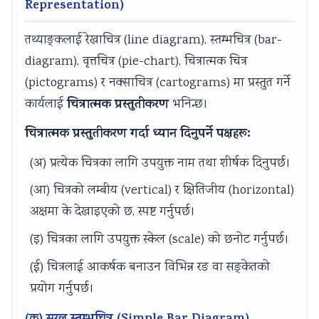
r
T
s
r
r
Representation)
1
e
s
6
5
तथ्याङ्कलाई रेखाचित्र (line diagram), स्तम्भचित्र (bar-
:
c
M
:
:
diagram), वृत्तचित्र (pie-chart), चित्रात्मक चित्र
T
h
o
E
S
(pictograms) र नक्साचित्र (cartograms) मा प्रस्तुत गर्ने
e
n
d
n
o
चित्रात्मक प्रस्तुतीकरण
कार्यलाई
भनिन्छ।
c
o
e
g
c
h
l
l
i
i
चित्रात्मक प्रस्तुतीकरण गर्दा ध्यान दिनुपर्ने पक्षहरू:
n
o
C
n
a
(अ) प्रत्येक चित्रका लागि उपयुक्त नाम तथा शीर्षक दिनुपर्छ।
o
g
o
e
l
l
y
m
e
E
(आ) चित्रको लम्बीय (vertical) र क्षितिजीय (horizontal)
o
C
p
r
n
अक्षमा के देखाइएको छ, स्पष्ट गर्नुपर्छ।
g
o
l
s
g
(इ) चित्रका लागि उपयुक्त स्केल (scale) को छनोट गर्नुपर्छ।
y
m
e
i
i
(ई) चित्रलाई आकर्षक बनाउन विभिन्न रङ वा सङ्केतको
,
p
t
n
n
प्रयोग गर्नुपर्छ।
E
l
e
S
e
n
e
G
o
e