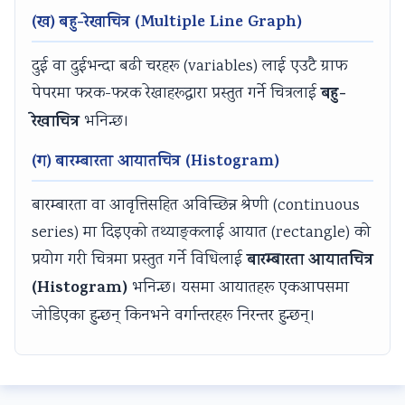
s
o
|
b
u
(ख) बहु-रेखाचित्र (Multiple Line Graph)
)
n
S
u
s
|
s
D
s
&
दुई वा दुईभन्दा बढी चरहरू (variables) लाई एउटै ग्राफ
N
|
L
&
P
बहु-
पेपरमा फरक-फरक रेखाहरूद्वारा प्रस्तुत गर्ने चित्रलाई
o
A
C
P
D
रेखाचित्र
भनिन्छ।
t
I
,
D
F
(ग) बारम्बारता आयातचित्र (Histogram)
e
,
F
F
|
s
C
e
|
S
बारम्बारता वा आवृत्तिसहित अविच्छिन्न श्रेणी (continuous
,
l
a
A
t
series) मा दिइएको तथ्याङ्कलाई आयात (rectangle) को
S
o
s
g
a
बारम्बारता आयातचित्र
प्रयोग गरी चित्रमा प्रस्तुत गर्ने विधिलाई
y
u
i
e
k
(Histogram)
भनिन्छ। यसमा आयातहरू एकआपसमा
l
d
b
n
e
जोडिएका हुन्छन् किनभने वर्गान्तरहरू निरन्तर हुन्छन्।
l
C
i
t
h
a
o
l
o
o
b
m
i
f
l
u
p
t
C
d