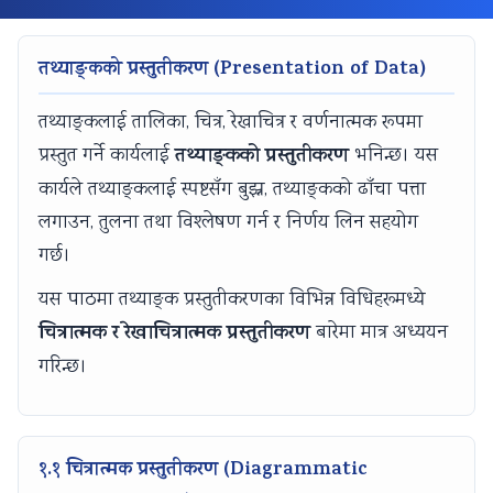
n
:
6
n
n
g
R
:
g
g
तथ्याङ्कको प्रस्तुतीकरण (Presentation of Data)
E
e
S
E
E
N
c
o
N
N
तथ्याङ्कलाई तालिका, चित्र, रेखाचित्र र वर्णनात्मक रूपमा
C
e
f
C
C
तथ्याङ्कको प्रस्तुतीकरण
प्रस्तुत गर्ने कार्यलाई
भनिन्छ। यस
E
n
t
E
E
कार्यले तथ्याङ्कलाई स्पष्टसँग बुझ्न, तथ्याङ्कको ढाँचा पत्ता
3
t
w
3
3
लगाउन, तुलना तथा विश्लेषण गर्न र निर्णय लिन सहयोग
5
T
a
5
5
गर्छ।
5
r
r
5
5
यस पाठमा तथ्याङ्क प्रस्तुतीकरणका विभिन्न विधिहरूमध्ये
C
e
e
C
C
चित्रात्मक र रेखाचित्रात्मक प्रस्तुतीकरण
बारेमा मात्र अध्ययन
h
n
P
h
h
गरिन्छ।
a
d
r
a
a
p
s
o
p
p
t
i
c
t
t
e
n
e
e
e
१.१ चित्रात्मक प्रस्तुतीकरण (Diagrammatic