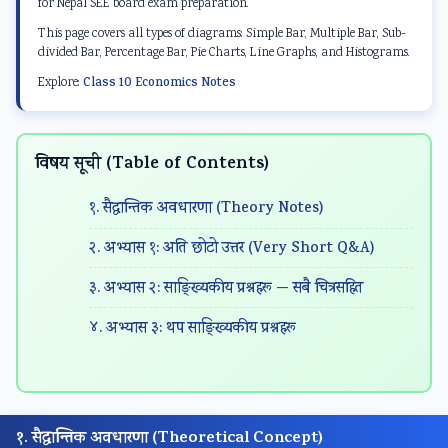
d
r
e
d
d
for Nepal SEE board exam preparation.
S
S
r
S
S
This page covers all types of diagrams: Simple Bar, Multiple Bar, Sub-
divided Bar, Percentage Bar, Pie Charts, Line Graphs, and Histograms.
o
c
S
o
o
Explore:
Class 10 Economics Notes
c
i
c
c
c
i
e
i
i
i
a
n
e
a
a
विषय सूची (Table of Contents)
l
c
n
l
l
E
e
c
E
E
१. सैद्धान्तिक अवधारणा (Theory Notes)
n
C
e
n
n
२. अभ्यास १: अति छोटो उत्तर (Very Short Q&A)
g
h
C
g
g
३. अभ्यास २: साङ्ख्यिकीय प्रश्नहरू — सबै चित्रसहित
i
a
h
i
i
n
p
a
n
n
४. अभ्यास ३: थप साङ्ख्यिकीय प्रश्नहरू
e
t
p
e
e
e
e
t
e
e
r
r
e
r
r
i
7
r
i
i
१. सैद्धान्तिक अवधारणा (Theoretical Concept)