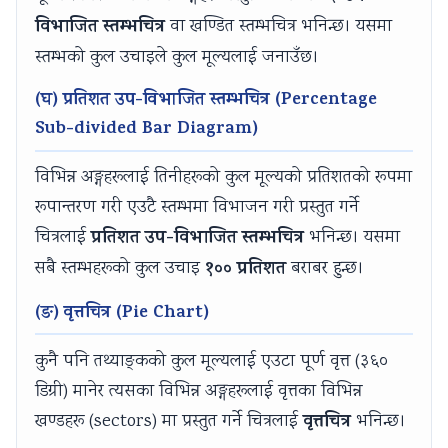
i
y
a
i
d
विभाजित स्तम्भचित्र
वा खण्डित स्तम्भचित्र भनिन्छ। यसमा
e
l
b
d
e
स्तम्भको कुल उचाइले कुल मूल्यलाई जनाउँछ।
t
l
u
e
(
y
a
s
(
I
(घ) प्रतिशत उप-विभाजित स्तम्भचित्र (Percentage
C
b
)
I
O
Sub-divided Bar Diagram)
o
u
|
O
E
विभिन्न अङ्गहरूलाई तिनीहरूको कुल मूल्यको प्रतिशतको रूपमा
m
s
N
E
N
रूपान्तरण गरी एउटै स्तम्भमा विभाजन गरी प्रस्तुत गर्ने
p
)
o
N
e
प्रतिशत उप-विभाजित स्तम्भचित्र
चित्रलाई
भनिन्छ। यसमा
l
|
t
e
w
१०० प्रतिशत
सबै स्तम्भहरूको कुल उचाइ
बराबर हुन्छ।
e
N
e
w
S
t
o
s
S
y
(ङ) वृत्तचित्र (Pie Chart)
e
t
,
y
l
G
e
M
l
l
कुनै पनि तथ्याङ्कको कुल मूल्यलाई एउटा पूर्ण वृत्त (३६०
u
s
C
l
a
डिग्री) मानेर त्यसका विभिन्न अङ्गहरूलाई वृत्तका विभिन्न
i
,
Q
a
b
वृत्तचित्र
खण्डहरू (sectors) मा प्रस्तुत गर्ने चित्रलाई
भनिन्छ।
d
M
s
b
u