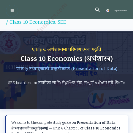
Skip
Importantedunotes.com
:
:
:
:
:
Search
to
Important Notes
P
C
P
P
content
r
l
C
r
r
/
Class 10 Economics
,
SEE
o
a
l
o
o
f
s
a
f
f
e
s
s
e
e
एकाइ ६: अर्थशास्त्रमा परिमाणात्मक पद्धति
s
1
s
s
s
Class 10 Economics (अर्थशास्त्र)
s
2
1
s
s
पाठ १: तथ्याङ्कको प्रस्तुतीकरण (Presentation of Data)
i
C
2
i
i
o
o
C
o
o
SEE board exam तयारीका लागि: सैद्धान्तिक नोट, सम्पूर्ण प्रश्नोत्तर र सबै चित्रहरू
n
m
o
n
n
a
p
m
a
a
l
u
p
l
l
a
t
u
a
a
Presentation of Data
Welcome to the complete study guide on
n
e
t
n
n
(तथ्याङ्कको प्रस्तुतीकरण)
Class 10 Economics
— Unit 6, Chapter 1 of