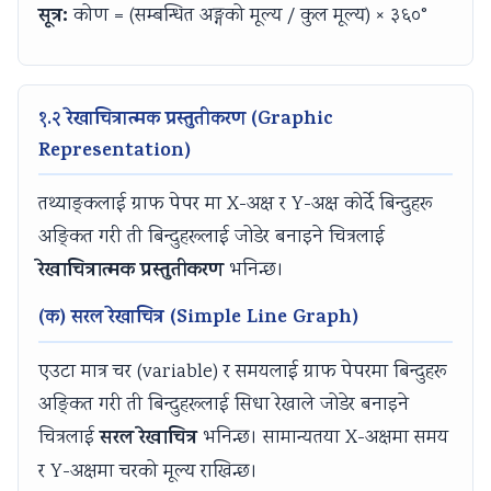
सूत्र:
कोण = (सम्बन्धित अङ्गको मूल्य / कुल मूल्य) × ३६०°
e
C
&
u
s
(
Q
S
s
)
I
s
h
)
|
१.२ रेखाचित्रात्मक प्रस्तुतीकरण (Graphic
O
&
o
|
N
Representation)
E
S
r
N
o
N
h
t
o
t
तथ्याङ्कलाई ग्राफ पेपर मा X-अक्ष र Y-अक्ष कोर्दे बिन्दुहरू
e
o
Q
t
e
अङ्कित गरी ती बिन्दुहरूलाई जोडेर बनाइने चित्रलाई
w
r
u
e
s
रेखाचित्रात्मक प्रस्तुतीकरण
भनिन्छ।
S
t
e
s
,
y
Q
s
,
S
(क) सरल रेखाचित्र (Simple Line Graph)
l
u
t
S
y
एउटा मात्र चर (variable) र समयलाई ग्राफ पेपरमा बिन्दुहरू
l
e
i
y
l
अङ्कित गरी ती बिन्दुहरूलाई सिधा रेखाले जोडेर बनाइने
a
s
o
l
l
सरल रेखाचित्र
चित्रलाई
भनिन्छ। सामान्यतया X-अक्षमा समय
b
t
n
l
a
र Y-अक्षमा चरको मूल्य राखिन्छ।
u
i
s
a
b