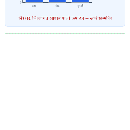
चित्र (ङ): जिल्लागत खाद्यान्न बाली उत्पादन — खण्डे स्तम्भचित्र