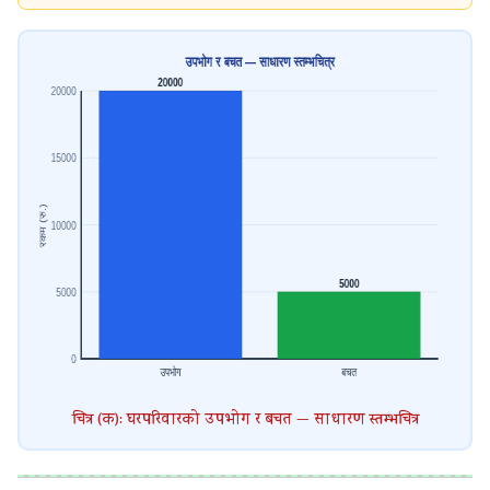
चित्र (क): घरपरिवारको उपभोग र बचत — साधारण स्तम्भचित्र