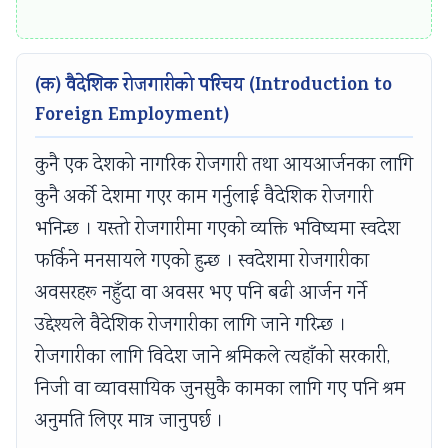
v
t
u
c
r
i
e
i
i
i
r
G
d
e
n
(क) वैदेशिक रोजगारीको परिचय (Introduction to
o
u
e
t
g
Foreign Employment)
n
i
(
y
C
कुनै एक देशको नागरिक रोजगारी तथा आयआर्जनका लागि
m
d
N
C
o
e
e
E
o
m
कुनै अर्को देशमा गएर काम गर्नुलाई वैदेशिक रोजगारी
n
(
B
m
p
भनिन्छ । यस्तो रोजगारीमा गएको व्यक्ति भविष्यमा स्वदेश
t
N
N
p
l
फर्किने मनसायले गएको हुन्छ । स्वदेशमा रोजगारीका
a
E
e
l
e
अवसरहरू नहुँदा वा अवसर भए पनि बढी आर्जन गर्ने
n
B
w
e
t
उद्देश्यले वैदेशिक रोजगारीका लागि जाने गरिन्छ ।
d
N
S
t
e
रोजगारीका लागि विदेश जाने श्रमिकले त्यहाँको सरकारी,
S
e
y
e
G
निजी वा व्यावसायिक जुनसुकै कामका लागि गए पनि श्रम
o
w
l
G
u
अनुमति लिएर मात्र जानुपर्छ ।
c
S
l
u
i