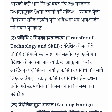
आयको केही भाग निरन्तर बचत गरेर उक्त बचतलाई
s
u
y
h
e
उत्पादनमूलक क्षेत्रमा लगानी गर्न सकिन्छ । यसबाट पुँजी
&
t
S
a
r
निर्माणमा समेत सहयोग पुगी भविष्यमा थप आयआर्जन
P
i
t
n
s
गर्न सघाउ पुगको छ ।
D
n
u
g
,
F
g
d
e
C
(उ) प्रविधि र सिपको हस्तान्तरण (Transfer of
|
,
y
,
S
Technology and Skill) :
वैदेशिक रोजगारीले
E
B
,
P
R
प्रविधि र सिपको हस्तान्तरण गर्न सहयोग पुऱ्याएको छ ।
a
i
S
u
,
वैदेशिक रोजगारमा जाने व्यक्तिहरू आफू मात्र फर्केर
r
g
y
b
S
आउँदैनन् त्यहाँ सिकेका नयाँ ज्ञान, सिप र प्रविधि पनि साथै
l
D
s
l
o
लिएर आउँछन् । उक्त ज्ञान, सिप र प्रविधिलाई स्वदेशमा
y
a
t
i
c
C
t
e
c
i
प्रयोग गरी उद्यमशीलता विकास गर्न सकिने सम्भावना
i
a
m
A
a
बढेको छ ।
v
,
D
c
l
(ऊ) वैदेशिक मुद्रा आर्जन (Earning Foreign
i
V
e
c
I