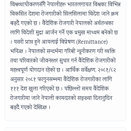
i
y
a
i
d
विश्वव्यापीकरणसँगै नेपालीहरू भारतलगायत विश्वका विभिन्न
e
l
b
d
e
विकसित देशमा रोजगारीको सिलसिलामा विदेश जाने क्रम
t
l
u
e
(
बढ्‌दै गएको छ । वैदेशिक रोजगारी नेपालको अर्थतन्त्रका
y
a
s
(
I
लागि विदेशी मुद्रा आर्जन गर्ने एक प्रमुख माध्यम बनेको छ
C
b
)
I
O
। यसरी प्राप्त हुने आयलाई विप्रेषण (Remittance)
o
u
|
O
E
भनिन्छ । नेपालको सन्दर्भमा गरिबी न्यूनीकरण गरी व्यक्ति
m
s
N
E
N
तथा परिवारको जीवनस्तर सुधार गर्न वैदेशिक रोजगारीको
p
)
o
N
e
महत्त्वपूर्ण योगदान रहेको छ । आर्थिक सर्वेक्षण, २०८१/८२
l
|
t
e
w
e
N
e
w
S
अनुसार २०८१ फागुनसम्ममा वैदेशिक रोजगारीका लागि
t
o
s
S
y
१११ देश खुला गरिएको छ । पछिल्लो समय वैदेशिक
e
t
,
y
l
रोजगारीमा जाने नेपाली कामदारको सङ्ख्या दिनानुदिन
G
e
M
l
l
बढ्दै गएको देखिन्छ ।
u
s
C
l
a
i
,
Q
a
b
d
M
s
b
u