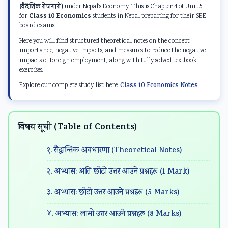
d
r
e
d
d
(वैदेशिक रोजगारी)
under Nepal’s Economy. This is Chapter 4 of Unit 5
S
S
r
S
S
Class 10 Economics
for
students in Nepal preparing for their SEE
board exams.
o
c
S
o
o
Here you will find structured theoretical notes on the concept,
c
i
c
c
c
importance, negative impacts, and measures to reduce the negative
i
e
i
i
i
impacts of foreign employment, along with fully solved textbook
exercises.
a
n
e
a
a
Explore our complete study list here:
Class 10 Economics Notes
.
l
c
n
l
l
E
e
c
E
E
n
C
e
n
n
विषय सूची (Table of Contents)
g
h
C
g
g
i
a
h
i
i
१. सैद्धान्तिक अवधारणा (Theoretical Notes)
n
p
a
n
n
२. अभ्यास: अति छोटो उत्तर आउने प्रश्नहरू (1 Mark)
e
t
p
e
e
e
e
t
e
e
३. अभ्यास: छोटो उत्तर आउने प्रश्नहरू (5 Marks)
r
r
e
r
r
४. अभ्यास: लामो उत्तर आउने प्रश्नहरू (8 Marks)
i
7
r
i
i