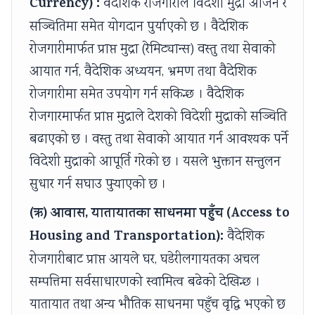
Currency) :
वैदेशिक रोजगारीले विदेशी मुद्रा आर्जन र
l
R
s
o
n
सञ्चितिमा समेत योगदान पुर्याएको छ । वैदेशिक
i
,
i
u
c
रोजगारीमार्फत प्राप्त मुद्रा (रेमिट्यान्स) वस्तु तथा सेवाको
z
E
g
n
l
a
-
n
t
u
आयात गर्न, वैदेशिक अध्ययन, भ्रमण तथा वैदेशिक
t
C
T
a
s
रोजगारीमा समेत उपयोग गर्न सकिन्छ । वैदेशिक
i
o
o
b
i
रोजगारमार्फत प्राप्त मुद्राले देशको विदेशी मुद्राको सञ्चिति
o
m
o
i
o
बढाएको छ । वस्तु तथा सेवाको आयात गर्न आवश्यक पर्ने
n
m
l
l
n
विदेशी मुद्राको आपूर्ति गरेको छ । यसले भुक्तान सन्तुलन
s
e
s
i
,
सुधार गर्न सघाउ पुऱ्याएको छ ।
,
r
,
t
C
(ऋ) आवास, यातायातका साधनमा पहुँच (Access to
C
c
A
y
o
u
e
g
,
m
Housing and Transportation):
वैदेशिक
l
,
i
E
m
रोजगारीबाट प्राप्त आयले घर, घडेरीलगायतका अचल
t
I
l
t
u
सम्पत्तिमा सर्वसाधारणको स्वामित्व बढेको देखिन्छ ।
u
o
e
h
n
यातायात तथा अन्य भौतिक साधनमा पहुँच वृद्धि भएको छ
r
T
,
i
i