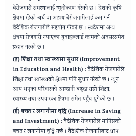
s
o
|
b
u
बेरोजगारी समस्यालाई न्यूनीकरण गरेको छ । देशको कृषि
)
n
S
u
s
क्षेत्रमा रहेको अर्ध वा अदृश्य बेरोजगारीलाई कम गर्न
|
s
D
s
&
वैदेशिक रोजगारीले सहयोग गरेको छ । स्वदेशमा अन्य
N
|
L
&
P
क्षेत्रमा रोजगारी नपाएका युवाहरूलाई कामको अवसरसमेत
o
A
C
P
D
प्रदान गरको छ ।
t
I
,
D
F
e
,
F
F
|
(इ) शिक्षा तथा स्वास्थ्यमा सुधार (Improvement
s
C
e
|
S
in Education and Health) :
वैदेशिक रोजगारीले
,
l
a
A
t
शिक्षा तथा स्वास्थ्यको क्षेत्रमा पनि सुधार गरेको छ । न्यून
S
o
s
g
a
आय भएका परिवारको आम्दानी बढ्दा राम्रो शिक्षा,
y
u
i
e
k
स्वास्थ्य तथा उपचारका क्षेत्रमा समेत पहुँच पुगेको छ ।
l
d
b
n
e
l
C
i
t
h
(ई) बचत र लगानीमा वृद्धि (Increase in Saving
a
o
l
o
o
and Investment) :
वैदेशिक रोजगारीले मानिसको
b
m
i
f
l
बचत र लगानीमा वृद्धि गर्छ । वैदेशिक रोजगारीबाट प्राप्त
u
p
t
C
d