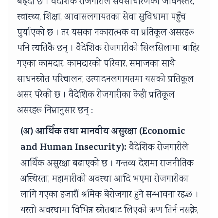
बढ्दो छ । वैदेशिक रोजगारीले सर्वसाधारणको जीवनस्तर,
r
v
स्वास्थ्य, शिक्षा, आवासलगायतका सेवा सुविधामा पहुँच
a
पुर्याएको छ । तर यसका नकारात्मक वा प्रतिकूल असरहरू
t
पनि त्यतिकै छन् । वैदेशिक रोजगारीको सिलसिलामा बाहिर
i
गएका कामदार, कामदारको परिवार, समाजका साथै
o
साधनस्रोत परिचालन, उत्पादनलगायतमा यसको प्रतिकूल
n
असर परेको छ । वैदेशिक रोजगारीका केही प्रतिकूल
असरहरू निम्नानुसार छन् :
(अ) आर्थिक तथा मानवीय असुरक्षा (Economic
and Human Insecurity):
वैदेशिक रोजगारीले
आर्थिक असुरक्षा बढाएको छ । गन्तव्य देशमा राजनीतिक
अस्थिरता, महामारीको अवस्था आदि भएमा रोजगारीका
लागि गएका हजारौं श्रमिक बेरोजगार हुने सम्भावना रहन्छ ।
यस्तो अवस्थामा विभिन्न स्रोतबाट लिएको ऋण तिर्न नसक्ने,