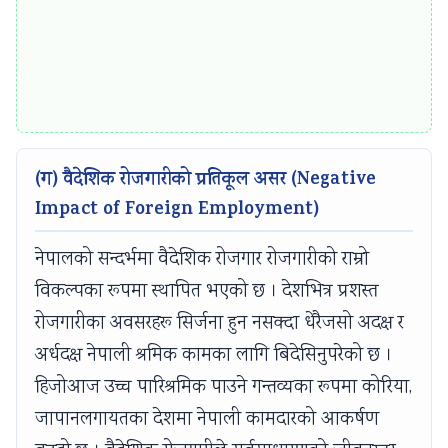
i
S
r
D
o
G
n
s
m
e
(ग) वैदेशिक रोजगारीको प्रतिकूल असर (Negative
n
Impact of Foreign Employment)
t
a
नेपालको सन्दर्भमा वैदेशिक रोजगार रोजगारीको राम्रो
l
विकल्पका रूपमा स्थापित भएको छ । देशभित्र प्रशस्त
C
रोजगारीका अवसरहरू सिर्जना हुन नसक्दा धेरैजसो अदक्ष र
o
अर्धदक्ष नेपाली श्रमिक कामका लागि बिदेसिनुपरेको छ ।
n
हिजोआज उच्च पारिश्रमिक पाउने गन्तव्यका रूपमा कोरिया,
s
जापानलगायतका देशमा नेपाली कामदारको आकर्षण
e