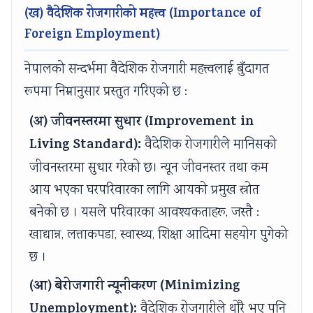
(ख) वैदेशिक रोजगारीको महत्त्व (Importance of
e
C
&
u
s
Foreign Employment)
(
Q
S
s
)
I
s
h
)
|
नेपालको सन्दर्भमा वैदेशिक रोजगारी महत्त्वलाई बुँदागत
O
&
o
|
N
रूपमा निम्नानुसार प्रस्तुत गरिएको छ :
E
S
r
N
o
N
h
t
o
t
(अ) जीवनस्तरमा सुधार (Improvement in
e
o
Q
t
e
Living Standard):
वैदेशिक रोजगारीले मानिसको
w
r
u
e
s
जीवनस्तरमा सुधार गरेको छ। न्यून जीवनस्तर तथा कम
S
t
e
s
,
आय भएका घरपरिवारका लागि आयको प्रमुख स्रोत
y
Q
s
,
S
बनेको छ । यसले परिवारका आवश्यकताहरू, जस्तै :
l
u
t
S
y
खाद्यान्न, लत्ताकपडा, स्वास्थ्य, शिक्षा आदिमा सहयोग पुगेको
l
e
i
y
l
छ ।
a
s
o
l
l
b
t
n
l
a
(आ) बेरोजगारी न्यूनीकरण (Minimizing
u
i
s
a
b
Unemployment):
वैदेशिक रोजगारीले थोरै भए पनि