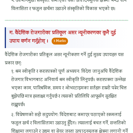
५. उपभोगमुखी संस्कृति: कमाएको पैसा उत्पादनमूलक क्षेत्रमा भन्दा पनि
विलासिता र फजुल खर्चमा उडाउने संस्कृतिको विकास भएको छ।
ग. वैदेशिक रोजगारीका प्रतिकूल असर न्यूनीकरणका कुनै दुई
उपाय वर्णन गर्नुहोस् ।
5 Marks
वैदेशिक रोजगारीका प्रतिकूल असर न्यूनीकरण गर्ने दुई मुख्य उपायहरू यस
प्रकार छन्:
१. श्रम स्वीकृति र करारपत्रको पूर्ण अध्ययन: विदेश जानुअघि वैदेशिक
रोजगार विभागबाट अनिवार्य श्रम स्वीकृति लिनुपर्छ। करारपत्रमा उल्लेख
भएका काम, पारिश्रमिक, समय र ओभरटाइमका सर्तहरू राम्ररी पढेर चित्त
बुझेपछि मात्र हस्ताक्षर गर्नुपर्छ र त्यसको प्रतिलिपि आफूसँग सुरक्षित
राख्नुपर्छ।
२. विप्रेषणको सही सदुपयोग: विदेशबाट कमाएर पठाएको रकमलाई
फजुल खर्च र विलासितामा उडाउनु हुँदैन। त्यसलाई बचत गर्ने, सन्ततिको
शिक्षामा लगाउने र उद्यम वा सेयर जस्ता उत्पादनमूलक क्षेत्रमा लगानी गर्ने