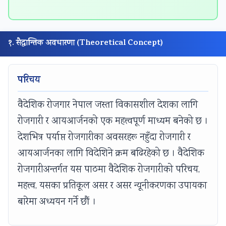
n
:
6
n
n
g
R
:
g
g
E
e
S
E
E
१. सैद्धान्तिक अवधारणा (Theoretical Concept)
N
c
o
N
N
C
e
f
C
C
परिचय
E
n
t
E
E
3
t
w
3
3
वैदेशिक रोजगार नेपाल जस्ता विकासशील देशका लागि
5
T
a
5
5
रोजगारी र आयआर्जनको एक महत्त्वपूर्ण माध्यम बनेको छ ।
5
r
r
5
5
देशभित्र पर्याप्त रोजगारीका अवसरहरू नहुँदा रोजगारी र
C
e
e
C
C
आयआर्जनका लागि विदेशिने क्रम बढिरहेको छ । वैदेशिक
h
n
P
h
h
रोजगारीअन्तर्गत यस पाठमा वैदेशिक रोजगारीको परिचय,
a
d
r
a
a
p
s
o
p
p
महत्त्व, यसका प्रतिकूल असर र असर न्यूनीकरणका उपायका
t
i
c
t
t
बारेमा अध्ययन गर्ने छौं ।
e
n
e
e
e