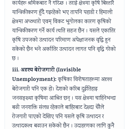
कार्यहरू श्रमिकबाट नै गरिन्छ । तराई क्षेत्रमा कृषि बिस्तारै
e
C
&
u
s
यान्त्रिकीकरण हुँदै गइरहेको भए तापनि पहाडी र हिमाली
(
Q
S
s
)
क्षेत्रमा अप्ठ्यारो एवम् विकट भूगोलका कारण कृषिको
I
s
h
)
|
यान्त्रिकीकरण गर्ने कार्य त्यति सहज छैन । यसले एकातिर
O
&
o
|
N
कृषि उपजको उत्पादन परिमाण अपेक्षाजनक वृद्धि हुन
E
S
r
N
o
N
h
t
o
t
सकेको छैन भने अर्कातिर उत्पादन लागत पनि वृद्धि गरेको
e
o
Q
t
e
छ ।
w
r
u
e
s
iii. अदृश्य बेरोजगारी (Invisible
S
t
e
s
,
Unemployment):
कृषिका विशेषताहरूमा अदृश्य
y
Q
s
,
S
बेरोजगारी पनि एक हो। देशको करिब दुईतिहाइ
l
u
t
S
y
जनसङ्ख्या कृषिमा आश्रित छन् । यस क्षेत्रमा चाहिनेभन्दा
l
e
i
y
l
a
s
o
l
l
बढी जनशक्ति संलग्न रहेकाले बाहिरबाट देख्दा धेरैले
b
t
n
l
a
रोजगारी पाएको देखिए पनि यसले कृषि उत्पादन र
u
i
s
a
b
उत्पादकत्व बढाउन सकेको छैन । उदाहरणका लागि कुनै