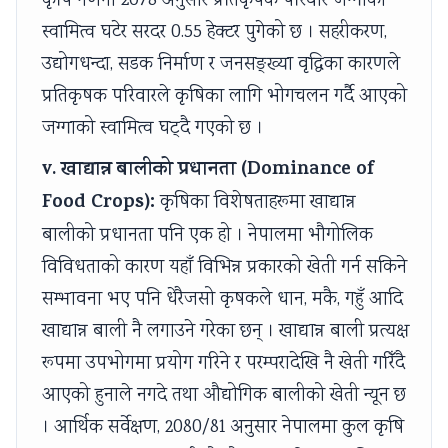
कृषि गणना 2078 अनुसार प्रतिकृषक परिवार जग्गाको
s
u
y
h
e
स्वामित्व घटेर सरदर 0.55 हेक्टर पुगेको छ । सहरीकरण,
&
t
S
a
r
उद्योगधन्दा, सडक निर्माण र जनसङ्ख्या वृद्धिका कारणले
P
i
t
n
s
प्रतिकृषक परिवारले कृषिका लागि भोगचलन गर्दै आएको
D
n
u
g
,
जग्गाको स्वामित्व घट्दै गएको छ ।
F
g
d
e
C
v. खाद्यान्न बालीको प्रधानता (Dominance of
|
,
y
,
S
Food Crops):
कृषिका विशेषताहरूमा खाद्यान्न
E
B
,
P
R
a
i
S
u
,
बालीको प्रधानता पनि एक हो । नेपालमा भौगोलिक
r
g
y
b
S
विविधताको कारण यहाँ विभिन्न प्रकारको खेती गर्न सकिने
l
D
s
l
o
सम्भावना भए पनि धेरैजसो कृषकले धान, मकै, गहुँ आदि
y
a
t
i
c
खाद्यान्न बाली नै लगाउने गरेका छन् । खाद्यान्न बाली प्रत्यक्ष
C
t
e
c
i
रूपमा उपभोगमा प्रयोग गरिने र परम्परादेखि नै खेती गरिँदै
i
a
m
A
a
आएको हुनाले नगदे तथा औद्योगिक बालीको खेती न्यून छ
v
,
D
c
l
। आर्थिक सर्वेक्षण, 2080/81 अनुसार नेपालमा कुल कृषि
i
V
e
c
I