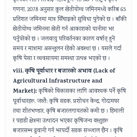
कृषिका लागि सिँचाइ महत्त्वपूर्ण मानिन्छ । राष्ट्रिय कृषि
a
W
c
t
गणना, 2078 अनुसार कुल खेतीयोग्य जमिनमध्ये करिब 65
l
a
a
y
प्रतिशत जमिनमा मात्र सिँचाइको सुविधा पुगेको छ । बाँकी
I
t
l
v
खेतीयोग्य जमिनमा खेती गर्न आकाशको पानीमा भर
n
e
C
s
पर्नुपरेको छ । जलवायु परिवर्तनका कारण वर्षात् हुने
f
r
i
S
समय र मात्रामा असन्तुलन रहेको अवस्था छ । यसले गर्दा
l
f
t
o
कृषि पेसा र व्यवसायमा समस्या उत्पन्न भएको छ ।
u
a
i
c
viii. कृषि पूर्वाधार र बजारको अभाव (Lack of
e
l
z
i
n
l
e
e
Agricultural Infrastructure and
c
n
t
Market):
कृषिको विकासका लागि आवश्यक पर्ने कृषि
e
s
y
पूर्वाधारहरू, जस्तै: कृषि सडक, प्रशोधन केन्द्र, गोदामघर
,
h
तथा शीतभण्डार, कृषि बजारलगायतको कमी छ । हिमाली
E
i
र पहाडी क्षेत्रमा उत्पादन भएका कृषिजन्य वस्तुहरू
n
p
बजारसम्म ढुवानी गर्न भरपर्दो सडक सञ्जाल छैन । कृषि
v
,