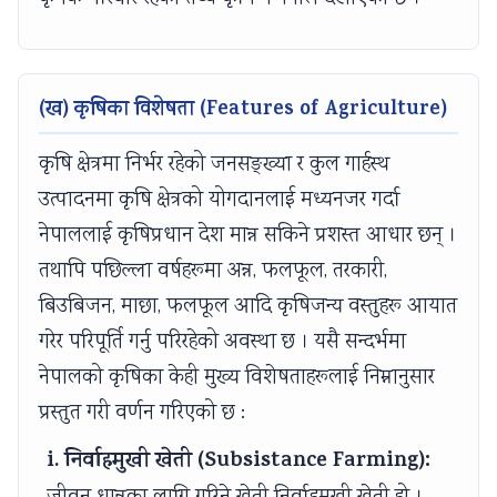
v
t
u
c
r
i
e
i
i
i
r
G
d
e
n
(ख) कृषिका विशेषता (Features of Agriculture)
o
u
e
t
g
n
i
(
y
C
कृषि क्षेत्रमा निर्भर रहेको जनसङ्ख्या र कुल गार्हस्थ
m
d
N
C
o
उत्पादनमा कृषि क्षेत्रको योगदानलाई मध्यनजर गर्दा
e
e
E
o
m
नेपाललाई कृषिप्रधान देश मान्न सकिने प्रशस्त आधार छन् ।
n
(
B
m
p
तथापि पछिल्ला वर्षहरूमा अन्न, फलफूल, तरकारी,
t
N
N
p
l
बिउबिजन, माछा, फलफूल आदि कृषिजन्य वस्तुहरू आयात
a
E
e
l
e
गरेर परिपूर्ति गर्नु परिरहेको अवस्था छ । यसै सन्दर्भमा
n
B
w
e
t
नेपालको कृषिका केही मुख्य विशेषताहरूलाई निम्नानुसार
d
N
S
t
e
S
e
y
e
G
प्रस्तुत गरी वर्णन गरिएको छ :
o
w
l
G
u
i. निर्वाहमुखी खेती (Subsistance Farming):
c
S
l
u
i