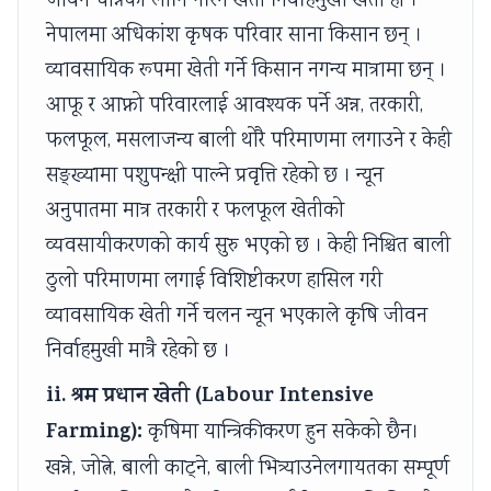
जीवन धान्नका लागि गरिने खेती निर्वाहमुखी खेती हो ।
i
y
a
i
d
नेपालमा अधिकांश कृषक परिवार साना किसान छन् ।
e
l
b
d
e
व्यावसायिक रूपमा खेती गर्ने किसान नगन्य मात्रामा छन् ।
t
l
u
e
(
आफू र आफ्नो परिवारलाई आवश्यक पर्ने अन्न, तरकारी,
y
a
s
(
I
C
b
)
I
O
फलफूल, मसलाजन्य बाली थोरै परिमाणमा लगाउने र केही
o
u
|
O
E
सङ्ख्यामा पशुपन्क्षी पाल्ने प्रवृत्ति रहेको छ । न्यून
m
s
N
E
N
अनुपातमा मात्र तरकारी र फलफूल खेतीको
p
)
o
N
e
व्यवसायीकरणको कार्य सुरु भएको छ । केही निश्चित बाली
l
|
t
e
w
ठुलो परिमाणमा लगाई विशिष्टीकरण हासिल गरी
e
N
e
w
S
व्यावसायिक खेती गर्ने चलन न्यून भएकाले कृषि जीवन
t
o
s
S
y
निर्वाहमुखी मात्रै रहेको छ ।
e
t
,
y
l
G
e
M
l
l
ii. श्रम प्रधान खेती (Labour Intensive
u
s
C
l
a
Farming):
कृषिमा यान्त्रिकीकरण हुन सकेको छैन।
i
,
Q
a
b
खन्ने, जोत्ने, बाली काट्‌ने, बाली भित्र्याउनेलगायतका सम्पूर्ण
d
M
s
b
u