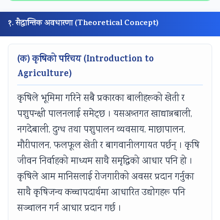
n
:
6
n
n
g
R
:
g
g
१. सैद्धान्तिक अवधारणा (Theoretical Concept)
E
e
S
E
E
N
c
o
N
N
(क) कृषिको परिचय (Introduction to
C
e
f
C
C
Agriculture)
E
n
t
E
E
3
t
w
3
3
कृषिले भूमिमा गरिने सबै प्रकारका बालीहरूको खेती र
5
T
a
5
5
पशुपन्क्षी पालनलाई समेट्छ । यसअन्र्तगत खाद्यान्नबाली,
5
r
r
5
5
नगदेबाली, दुग्ध तथा पशुपालन व्यवसाय, माछापालन,
C
e
e
C
C
मौरीपालन, फलफूल खेती र बागवानीलगायत पर्छन् । कृषि
h
n
P
h
h
जीवन निर्वाहको माध्यम साथै समृद्धिको आधार पनि हो ।
a
d
r
a
a
कृषिले आम मानिसलाई रोजगारीको अवसर प्रदान गर्नुका
p
s
o
p
p
साथै कृषिजन्य कच्चापदार्थमा आधारित उद्योगहरू पनि
t
i
c
t
t
सञ्चालन गर्न आधार प्रदान गर्छ ।
e
n
e
e
e