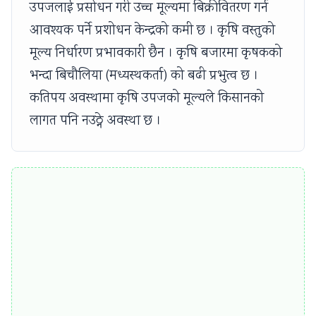
उपजलाई प्रसोधन गरी उच्च मूल्यमा बिक्रीवितरण गर्न
i
S
आवश्यक पर्ने प्रशोधन केन्द्रको कमी छ । कृषि वस्तुको
r
D
मूल्य निर्धारण प्रभावकारी छैन । कृषि बजारमा कृषकको
o
G
n
s
भन्दा बिचौलिया (मध्यस्थकर्ता) को बढी प्रभुत्व छ ।
m
कतिपय अवस्थामा कृषि उपजको मूल्यले किसानको
e
लागत पनि नउठ्ने अवस्था छ ।
n
t
a
l
C
o
n
s
e