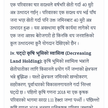
s
o
|
b
u
एक परिवारका चार सदस्यले वर्षभरि खेती गर्दा 40 मुरी
)
n
S
u
s
अन्न उत्पादन गर्छन् । परिवारका एक सदस्य थप भई पाँच
|
s
D
s
&
जना भएर खेती गर्दा पनि उक्त जमिनबाट 40 मुरी अन्न
N
|
L
&
P
उत्पादन हुन्छ । यस अवस्थामा कृषि कार्यमा लागेको थप
o
A
C
P
D
एक जना अदृश्य बेरोजगारी हो किनकि थप जनशक्तिको
t
I
,
D
F
कुल उत्पादनमा कुनै योगदान देखिएको छैन ।
e
,
F
F
|
s
C
e
|
S
iv. घट्दो कृषि भूमिको स्वामित्व (Decreasing
,
l
a
A
t
Land Holding):
कृषि भूमिको स्वामित्व भन्नाले
S
o
s
g
a
खेतीपातीका लागि किसानले प्रयोग गर्ने जग्गाको क्षेत्रफल
y
u
i
e
k
भन्ने बुझिन्छ । यस्तो क्षेत्रफल जमिनको खण्डीकरण,
l
d
b
n
e
सहरीकरण, पूर्वाधारको विकासलगायतले गर्दा निरन्तर
l
C
i
t
h
घट्दो छ । पहिलो कृषि गणना 2018 मा एक कृषक
a
o
l
o
o
परिवारको भागमा सरदर 1.11 हेक्टर जग्गा पर्थ्यो । पछिल्लो
b
m
i
f
l
u
p
t
C
d