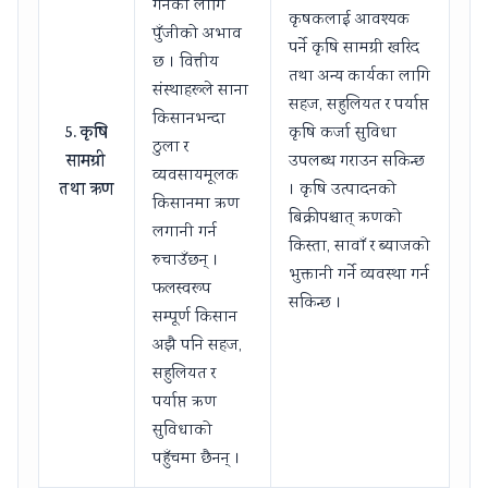
गर्नका लागि
कृषकलाई आवश्यक
पुँजीको अभाव
पर्ने कृषि सामग्री खरिद
छ । वित्तीय
तथा अन्य कार्यका लागि
संस्थाहरूले साना
सहज, सहुलियत र पर्याप्त
किसानभन्दा
5. कृषि
कृषि कर्जा सुविधा
ठुला र
सामग्री
उपलब्ध गराउन सकिन्छ
व्यवसायमूलक
तथा ऋण
। कृषि उत्पादनको
किसानमा ऋण
बिक्रीपश्चात् ऋणको
लगानी गर्न
किस्ता, सावाँ र ब्याजको
रुचाउँछन् ।
भुक्तानी गर्ने व्यवस्था गर्न
फलस्वरूप
सकिन्छ ।
सम्पूर्ण किसान
अझै पनि सहज,
सहुलियत र
पर्याप्त ऋण
सुविधाको
पहुँचमा छैनन् ।