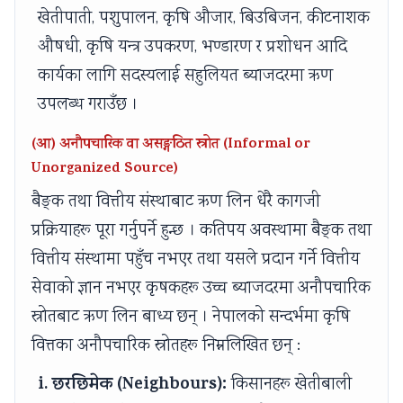
खेतीपाती, पशुपालन, कृषि औजार, बिउबिजन, कीटनाशक
औषधी, कृषि यन्त्र उपकरण, भण्डारण र प्रशोधन आदि
कार्यका लागि सदस्यलाई सहुलियत ब्याजदरमा ऋण
उपलब्ध गराउँछ ।
(आ) अनौपचारिक वा असङ्गठित स्रोत (Informal or
Unorganized Source)
बैङ्क तथा वित्तीय संस्थाबाट ऋण लिन धेरै कागजी
प्रक्रियाहरू पूरा गर्नुपर्ने हुन्छ । कतिपय अवस्थामा बैङ्क तथा
वित्तीय संस्थामा पहुँच नभएर तथा यसले प्रदान गर्ने वित्तीय
सेवाको ज्ञान नभएर कृषकहरू उच्च ब्याजदरमा अनौपचारिक
स्रोतबाट ऋण लिन बाध्य छन् । नेपालको सन्दर्भमा कृषि
वित्तका अनौपचारिक स्रोतहरू निम्नलिखित छन् :
i. छरछिमेक (Neighbours):
किसानहरू खेतीबाली