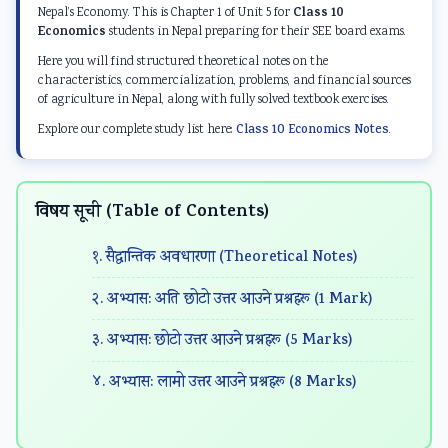
d
r
e
d
d
Class 10
Nepal’s Economy. This is Chapter 1 of Unit 5 for
S
S
r
S
S
Economics
students in Nepal preparing for their SEE board exams.
o
c
S
o
o
Here you will find structured theoretical notes on the
characteristics, commercialization, problems, and financial sources
c
i
c
c
c
of agriculture in Nepal, along with fully solved textbook exercises.
i
e
i
i
i
Explore our complete study list here:
Class 10 Economics Notes
.
a
n
e
a
a
l
c
n
l
l
E
e
c
E
E
विषय सूची (Table of Contents)
n
C
e
n
n
१. सैद्धान्तिक अवधारणा (Theoretical Notes)
g
h
C
g
g
i
a
h
i
i
२. अभ्यास: अति छोटो उत्तर आउने प्रश्नहरू (1 Mark)
n
p
a
n
n
३. अभ्यास: छोटो उत्तर आउने प्रश्नहरू (5 Marks)
e
t
p
e
e
e
e
t
e
e
४. अभ्यास: लामो उत्तर आउने प्रश्नहरू (8 Marks)
r
r
e
r
r
i
7
r
i
i