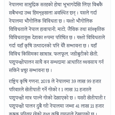
r
T
s
r
r
नेपालमा सामुद्रिक सतहको होचा भूभागदेखि लिएर विश्वकै
1
e
s
6
5
सबैभन्दा उच्च हिमशृङ्खला अवस्थित छन् । यसले गर्दा
:
c
M
:
:
नेपालमा भौगोलिक विविधता छ । यस्तो भौगोलिक
T
h
o
E
S
विविधताले नेपाल हावापानी, माटो, जैविक तथा सांस्कृतिक
e
n
d
n
o
विविधतायुक्त देशका रूपमा परिचित छ । यस्तो विविधताले
c
o
e
g
c
गर्दा यहाँ कृषि उत्पादनको पनि धेरै सम्भावना छ । यहाँ
h
l
l
i
i
n
o
C
n
a
विविध किसिमका खाद्यान्न, फलफूल, जडीबुटीको खेती,
o
g
o
e
l
पशुपन्क्षीपालन साथै वन सम्पदामा आधारित व्यवसाय गर्न
l
y
m
e
E
सकिने प्रचुर सम्भावना छ ।
o
C
p
r
n
राष्ट्रिय कृषि गणना, 2078 ले नेपालमा 39 लाख 99 हजार
g
o
l
s
g
परिवारले खेतीपाती गर्ने गरेको र 1 लाख 32 हजारले
y
m
e
i
i
पशुपन्क्षी मात्र पाल्ने गरेको देखाएको छ । यसरी खेतीपाती र
,
p
t
n
n
E
l
e
S
e
पशुपन्क्षी पालन दुबै गरी नेपालमा जम्मा 41 लाख 21 हजार
n
e
G
o
e
कृषक परिवार रहेको तथ्य कृषि गणनाले देखाएको छ ।