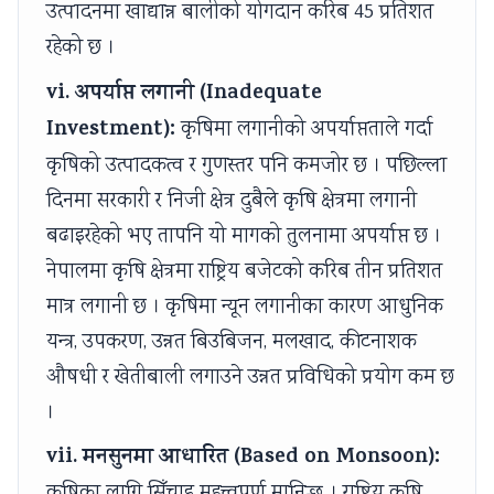
उत्पादनमा खाद्यान्न बालीको योगदान करिब 45 प्रतिशत
l
R
s
o
n
रहेको छ ।
i
,
i
u
c
z
E
g
n
l
vi. अपर्याप्त लगानी (Inadequate
a
-
n
t
u
Investment):
कृषिमा लगानीको अपर्याप्तताले गर्दा
t
C
T
a
s
कृषिको उत्पादकत्व र गुणस्तर पनि कमजोर छ । पछिल्ला
i
o
o
b
i
दिनमा सरकारी र निजी क्षेत्र दुबैले कृषि क्षेत्रमा लगानी
o
m
o
i
o
बढाइरहेको भए तापनि यो मागको तुलनामा अपर्याप्त छ ।
n
m
l
l
n
नेपालमा कृषि क्षेत्रमा राष्ट्रिय बजेटको करिब तीन प्रतिशत
s
e
s
i
,
,
r
,
t
C
मात्र लगानी छ । कृषिमा न्यून लगानीका कारण आधुनिक
C
c
A
y
o
यन्त्र, उपकरण, उन्नत बिउबिजन, मलखाद, कीटनाशक
u
e
g
,
m
औषधी र खेतीबाली लगाउने उन्नत प्रविधिको प्रयोग कम छ
l
,
i
E
m
।
t
I
l
t
u
vii. मनसुनमा आधारित (Based on Monsoon):
u
o
e
h
n
r
T
,
i
i