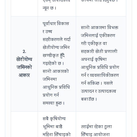
एवम् उत्पादकत्व
कार्यमा जोड दिनुपर्छ ।
न्यून छ ।
पूर्वाधार विकास
सानो आकारमा विभक्त
र उच्च
जमिनलाई एकीकरण
सहरीकरणले गर्दा
गरी एकीकृत वा
खेतीयोग्य जमिन
2.
सहकारी खेती प्रणाली
खण्डीकृत हुँदै
खेतीयोग्य
अपनाई कृषिमा
गइरहेको छ ।
जमिनको
आधुनिक प्रविधि प्रयोग
सानो आकारको
आकार
गर्न र व्यवसायिकीकरण
जमिनमा
गर्न सकिन्छ । यसले
आधुनिक प्रविधि
उत्पादन र उत्पादकत्व
प्रयोग गर्न
बढाउँछ ।
समस्या हुन्छ ।
सबै कृषियोग्य
भूमिमा बाह्रै
तराईमा रहेका ठुला
महिना सिँचाइको
सिँचाइ आयोजना