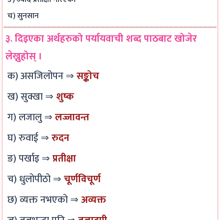
o
,
h
e
s
च) सुनसान
n
S
a
r
&
३. दिइएका अर्थहरुको पर्यायवाची शब्द पाठबाट खोजेर
s
p
n
s
P
लेख्नुहोस् ।
,
e
g
,
D
S
e
e
C
F
क) असजिलोपन ⇒
सङ्कोच
i
d
,
S
|
ख) सुक्खा ⇒
शुष्क
g
,
P
R
E
n
D
u
,
a
ग) लजालु ⇒
लज्जावन्त
a
e
b
S
r
घ) रुवाई ⇒
रुदन
l
l
l
o
l
s
a
i
c
y
ङ) पर्खाइ ⇒
प्रतीक्षा
,
y
c
i
C
च) धुलोपीठो ⇒
चूर्णविचूर्ण
W
,
A
a
i
छ) व्यक्त नभएको ⇒
अव्यक्त
e
P
c
l
v
b
a
c
I
i