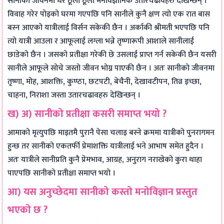
सानीको जीवनमा धेरै ठूला ठूला मनोवैज्ञानिक उतारचढावहरु देखिन्छन् ।
विवाह गरेर पोइको घरमा गएपछि पनि सानीले कुनै क्षण त्यो एक रात बास
बस्न आएको यात्रीलाई विर्सन सकेकी छैन । अर्काकी श्रीमती भएपछि पनि
त्यो यात्री आउला र आफूलाई लग्ला भन्ने तृष्णारूपी आशाले सानीलाई
छाडेको छैन । जसको प्रतीक्षा गरेकी छे उसलाई प्राप्त गर्न सकेकी छैन यसरी
सानीले आफूले सोचे जस्तो जीवन भोग्न पाएकी छैन । अतः सानीको जीवनमा
तृष्णा, मोह, आशक्ति, कुण्ठा, छटपटी, बेचैनी, देखावटीपन, तिव्र इच्छा,
चाहना, निराशा जस्ता उतारचढावहरु देखिन्छन् ।
ख) अ) सानीको प्रतीक्षा कसरी समाप्त भयो ?
आमाको मृत्युपछि माइतमै पुरानै पेसा चलाइ बस्ने क्रममा यात्रीको पुनरागमन
हुन्छ तर सानीको एकतर्फी प्रेमाशक्ति यात्रीलाई भने आभाष समेत हुदैन ।
अतः यात्रीले सानीप्रति कुनै प्रेमभाव, आग्रह, अनुराग नराखेको कुरा थाहा
पाएपछि सानीको प्रतीक्षा समाप्त भयो ।
आ) यस अनुच्छेदमा सानीको कस्तो मनोविज्ञान प्रस्तुत
भएको छ ?