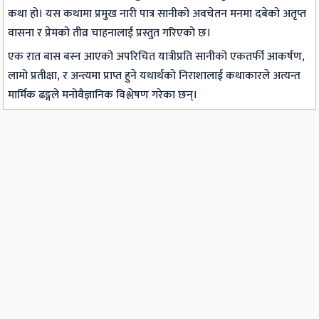
E
E
n
n
n
कथा हो। यस कथामा प्रमुख नारी पात्र सानीको अवचेतन मनमा दबेको अतृप्त
वासना र प्रेमको तीव्र चाहनालाई प्रस्तुत गरिएको छ।
3
3
g
g
g
5
5
E
E
E
एक रात बास बस्न आएको अपरिचित यात्रीप्रति सानीको एकतर्फी आकर्षण,
3
3
N
N
N
लामो प्रतीक्षा, र अन्त्यमा प्राप्त हुने यथार्थको निराशालाई कथाकारले अत्यन्त
मार्मिक ढङ्गले मनोवैज्ञानिक विश्लेषण गरेका छन्।
C
C
C
C
C
h
h
E
E
E
a
a
3
3
3
p
p
5
5
5
t
t
5
5
5
e
e
C
C
C
r
r
h
h
h
2
1
a
a
a
:
:
p
p
p
T
T
t
t
t
r
r
e
e
e