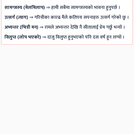
S
i
सामन्जस्य (मेलमिलाप)
⇒ हामी सबैमा सामन्जस्यको भावना हुनुपर्छ ।
D
r
उत्सर्ग (त्याग)
⇒ गरिवीका कारढ मैले कतिपय सपनाहरु उत्सर्ग गरेको छु ।
G
o
अभ्यन्तर (भित्री मन)
⇒ रामले अभ्यन्तर देखि नै सीतालाई प्रेम गर्छु भन्यो ।
s
n
विलुप्त (लोप भएको)
⇒ दाजु विलुप्त हुनुभएको पनि दस वर्ष हुन लग्यो ।
m
e
n
t
a
l
C
o
n
s
e