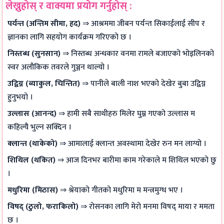
लेख्नुहोस् र वाक्यमा प्रयोग गर्नुहोस् :
e
c
t
a
पर्यन्त (अन्तिम सीमा, हद)
⇒ आश्रममा जीबन पर्यन्त सिकाईलाई सीप र
s
a
y
l
ज्ञानका लागि सहयोग कार्यक्रम गरिएको छ ।
l
v
I
निस्तब्ध (सुनसान)
⇒ निस्तब्ध अन्धकार वनमा रामले बजाएको भोइलिनको
C
s
n
स्वर अलौकिक तवरले गुञ्जन थाल्यो ।
i
S
f
उद्विग्न (ब्याकुल, चिन्तित)
⇒ पानीले बाली नाश भएको देखेर बुबा उद्विग्न
t
o
l
हुनुभयो ।
i
c
u
उल्लास (आनन्द)
⇒ हामी सबै साथीहरु मिलेर घुम्न गएको उल्लास म
z
i
e
कहिल्यै भुल्न सक्दिन ।
e
e
n
क्लान्त (थाकेको)
⇒ आमालाई क्लान्त अवस्थामा देखेर रुन मन लाग्यो ।
n
t
c
s
y
e
शिथिल (थकित)
⇒ आज दिनभर बारीमा काम गरेकाले म शिथिल भएको छु
।
h
,
i
E
मधुरिमा (मिठास)
⇒ श्रेयाको गीतको मधुरिमा म मन्त्रमुग्ध भए ।
p
n
विषद् (ठुलो, फराकिलो)
⇒ रोसनका लागि मेरो मनमा विषद् माया र ममता
,
v
छ ।