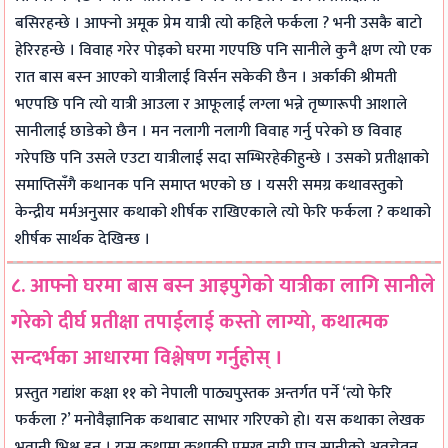
बसिरहन्छे । आफ्नो अमूक प्रेम यात्री त्यो कहिले फर्कला ? भनी उसकै बाटो
हेरिरहन्छे । विवाह गरेर पोइको घरमा गएपछि पनि सानीले कुनै क्षण त्यो एक
रात बास बस्न आएको यात्रीलाई विर्सन सकेकी छैन । अर्काकी श्रीमती
भएपछि पनि त्यो यात्री आउला र आफूलाई लग्ला भन्ने तृष्णारूपी आशाले
सानीलाई छाडेको छैन । मन नलागी नलागी विवाह गर्नु परेको छ विवाह
गरेपछि पनि उसले एउटा यात्रीलाई सदा सम्भिरहेकीहुन्छे । उसको प्रतीक्षाको
समाप्तिसँगै कथानक पनि समाप्त भएको छ । यसरी समग्र कथावस्तुको
केन्द्रीय मर्मअनुसार कथाको शीर्षक राखिएकाले त्यो फेरि फर्कला ? कथाको
शीर्षक सार्थक देखिन्छ ।
८. आफ्नो घरमा बास बस्न आइपुगेको यात्रीका लागि सानीले
गरेको दीर्घ प्रतीक्षा तपाईलाई कस्तो लाग्यो, कथात्मक
सन्दर्भका आधारमा विश्लेषण गर्नुहोस् ।
प्रस्तुत गद्यांश कक्षा ११ को नेपाली पाठ्यपुस्तक अन्तर्गत पर्ने ‘त्यो फेरि
फर्कला ?’ मनोवैज्ञानिक कथाबाट साभार गरिएको हो। यस कथाका लेखक
भवानी भिक्षु हुन् । यस कथामा कथाकी प्रमुख नारी पात्र सानीको अवचेतन