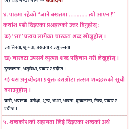
ज) वज्रभन्दा पनि ⇒
बज्रादपी
s
r
o
n
l
t
k
u
c
i
४. पाठमा रहेको “जाने बखतमा ………… त्यो आएन !”
e
i
n
l
z
कथांश पढी दिइएका प्रश्नहरुको उत्तर दिनुहोस् :
r
n
t
u
a
क) “ता” प्रत्यय लागेका चारवटा शब्द खोज्नुहोस् ।
M
g
a
s
t
e
,
b
i
i
उदासिनता, शून्यता, प्रसन्नता र उत्फुल्लता ।
t
C
i
o
o
ख) चारवटा उपसर्ग व्युत्पन्न शब्द पहिचान गरी लेख्नुहोस् ।
h
r
l
n
n
दुष्कल्पना, असुविधा, प्रकार र प्रदीप्त ।
o
a
i
,
s
ग) यस अनुच्छेदमा प्रयुक्त दसओटा तत्सम शब्दहरुको सूची
d
s
t
C
,
h
y
o
C
बनाउनुहोस् ।
S
,
m
u
यात्री, भयानक, प्रतीक्षा, शून्य, आशा, भावना, दुष्कल्पना, नित्य, प्रकार र
t
E
m
l
प्रदीप्त ।
u
t
u
t
d
h
n
u
५. शब्दकोशको सहायता लिई दिइएका शब्दको अर्थ
i
i
i
r