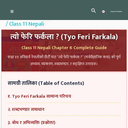
Skip
:
:
:
:
:
Importantedunotes.com
Search
T
T
P
P
P
Important Notes
to
r
r
r
r
r
/
Class 11 Nepali
content
a
a
o
o
o
त्यो फेरि फर्कला ? (Tyo Feri Farkala)
n
n
f
f
f
s
s
e
e
e
Class 11 Nepali Chapter 6 Complete Guide
p
p
s
s
s
कक्षा ११ अनिवार्य नेपालीको छैटौँ पाठ “त्यो फेरि फर्कला ?” (मनोवैज्ञानिक कथा) को पूर्ण
o
o
s
s
s
अभ्यास, व्याकरण, शब्दभण्डार, र सङ्क्षिप्त उत्तरहरू।
r
r
i
i
i
t
t
o
o
o
सामग्री तालिका (Table of Contents)
a
a
n
n
n
t
t
a
a
a
१. Tyo Feri Farkala सामान्य परिचय
i
i
l
l
l
२. शब्दभण्डार समाधान
o
o
a
a
a
n
n
n
n
n
३. बोध र अभिव्यक्ति (प्रश्नोत्तर)