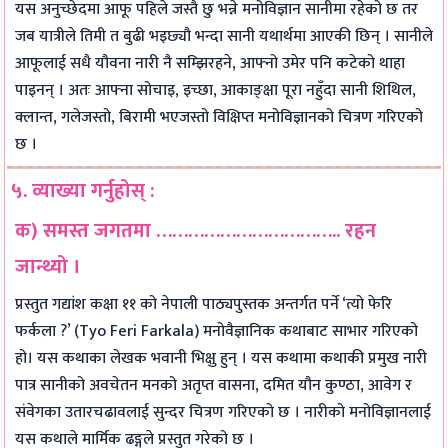
यस अनुच्छेदमा आफू पहिले जस्तै छु भन्ने मनोविज्ञान सानीमा रहेको छ तर
जब यात्रीले तिमी त बुढी भइछ्यौ भन्दा सानी यथार्थमा आएकी छिन् । सानीले
आफूलाई सधै यौवना नारी नै सम्झिरहने, आफ्नो उमेर पनि कटेको थाहा
पाइनन् । अतः आफ्ना सोचाइ, इच्छा, आकाङ्क्षा पूरा नहुँदा सानी शिथिल,
क्लान्त, गलेजस्तो, बिरामी भएजस्तो विक्षिप्त मनोविज्ञानको चित्रण गरिएको
छ ।
५. व्याख्या गर्नुहोस् :
क) समस्त जगतमा …………………………….. रहन
जान्थ्यो ।
प्रस्तुत गद्यांश कक्षा ११ को नेपाली पाठ्यपुस्तक अन्तर्गत पर्ने ‘त्यो फेरि
फर्कला ?’ (Tyo Feri Farkala) मनोवैज्ञानिक कथाबाट साभार गरिएको
हो। यस कथाका लेखक भवानी भिक्षु हुन् । यस कथामा कथाकी प्रमुख नारी
पात्र सानीको अवचेतन मनको अतृप्त वासना, दमित यौन कुण्ठा, आवेग र
संवेगका उतारचढावलाई सुन्दर चित्रण गरिएको छ । नारीको मनोविज्ञानलाई
यस कथाले मार्मिक ढङ्गले प्रस्तुत गरेको छ ।