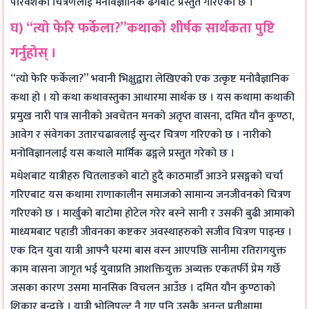
परिवेशको चित्रणलाई मनोवैज्ञानिक ढंगबाट प्रस्तुत गरिएको छ ।
घ) “त्यो फेरि फर्केला?”कथाको शीर्षक सार्थकता पुष्टि
गर्नुहोस् ।
“त्यो फेरि फर्केला?” भवानी भिक्षुद्वारा लेखिएको एक उत्कृष्ट मनोवैज्ञानिक
कथा हो । यो कथा कथावस्तुका आधारमा सार्थक छ । यस कथामा कथाकी
प्रमुख नारी पात्र सानीको अवचेतन मनको अतृप्त वासना, दमित यौन कुण्ठा,
आवेग र संवेगका उतारचढावलाई सुन्दर चित्रण गरिएको छ । नारीको
मनोविज्ञानलाई यस कथाले मार्मिक ढङ्गले प्रस्तुत गरेको छ ।
मधेशबाट यात्रीहरु चितलाङको बाटो हुदै काठमाडौँ आउने प्रसङ्गको चर्चा
गरिएबाट यस कथामा राणाकालीन समाजको सामान्य जनजीवनको चित्रण
गरिएको छ । मार्खुको बाटोमा होटेल गरेर बस्ने सानी र उसकी बुढी आमाको
माध्यमबाट पहाडी जीवनका कष्टकर अवस्थाहरुको सजीव चित्रण पाइन्छ ।
एक दिन युवा यात्री आफ्नै घरमा बास वस्न आएपछि सानीमा रतिरागयुक्त
काम वासना जागृत भई युवाप्रति आशक्तियुक्त अव्यक्त एकतर्फी प्रेम गर्छे
जसका कारण उसमा मानसिक विचलन आउँछ । दमित यौन कुण्ठाको
शिकार बन्दछे । यात्री भोलिपल्ट नै गए पनि उसकै अनन्त प्रतीक्षामा