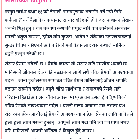
अस्तित्वको विलुप्ति ।
प्रस्तुत गद्यांश कक्षा ११ को नेपाली पाठ्यपुस्तक अन्तर्गत पर्ने ‘त्यो फेरि
फर्कला ?’ मनोवैज्ञानिक कथाबाट साभार गरिएको हो । यस कथाका लेखक
भवानी भिक्षु हुन् । यस कथामा कथाकी प्रमुख नारी पात्र सानीको अवचेतन
मनको अतृप्त वासना, दमित यौन कुण्ठा, आवेग र संवेगका उतारचढावलाई
सुन्दर चित्रण गरिएको छ । नारीको मनोविज्ञानलाई यस कथाले मार्मिक
ढङ्गले प्रस्तुत गरेको छ ।
संसार प्रेममा अडेको छ । प्रेमकै कारण यो ससार यति रमणीय भएको छ ।
मानिसको जीवनलाई अगाडि बढाउनका लागि सधै पवित्र प्रेमको आवश्यकता
पर्दछ । सानो हुन्जेलसम्म आमाको पवित्र प्रेमले मानिसलाई जीवन अगाडि
बढाउन सहयोग गर्दछ । बढ्दै जाँदा साथीभाइ र समाजको प्रेमले सही
गोरेटोमा हिडाउँछ । जब यौवन अवस्थामा पुग्छ तब उसलाई पति/पत्निको
पवित्र प्रेमको आवश्यकता पर्दछ । यसरी मानव जगतमा मात्र नभएर यश
संसारका हरेक प्राणीलाई प्रेमको आवश्यकता पर्दछ । प्रेमका लागि मानिसले
ठूला ठूला त्याग गरेका हुन्छन् । आफूले त्याग गर्दा पनि त्यो प्रेम प्राप्त नभए
पनि मानिसको आफ्नो अस्तित्व नै विलुप्त हुँदै जान्छ ।