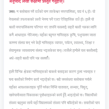
अनुच्छेद लेखी कक्षामा प्रस्तुत गर्नुहोस्।
c
r
t
v
u
उत्तर:
म बसोबास गर्ने ठाउँको नाम तारकेश्वर नगरपालिका, वडा नं ६ हो। यो
i
i
e
i
i
e
n
G
r
d
नेपालको उपत्यकाको उत्तरी भेगमा पर्ने एउटा ऐतिहासिक ठाउँ हो। हालै यो
t
g
u
o
e
बस्ती नगरपालिकामा परिणत भए तापनि यसलाई सहरी बस्ती भन्नका लागि
y
C
i
n
(
कमै आधारहरू भेटिन्छन्। यहाँका बहुमत मानिसहरू कृषि, पशुपालन जस्ता
C
o
d
m
N
काममा संलग्न छन् भने केही मानिसहरू व्यापार, पर्यटन, स्वास्थ्य, शिक्षा र
o
m
e
e
E
सेवामूलक व्यवसायमा संलग्न भइसकेका छन्। त्यसैले हामीले यस बस्तीलाई
m
p
(
n
B
अर्ध-सहरी बस्ती पनि भन्न सक्छौँ।
p
l
N
t
N
l
e
E
a
e
हालै विभिन्न क्षेत्रका मानिसहरूको बाक्लो बसाइका कारण ठूला भवनहरू र
e
t
B
n
w
घना बस्तीको निर्माण कार्य भइरहेको छ। बढी जनसंख्या बसोबास गर्नाले
t
e
N
d
S
यहाँका आवश्यकताहरू पूर्ति गर्नका निम्ति यातायात, सञ्चार, विद्युत्,
e
G
e
S
y
खानेपानीजस्ता विकासका पूर्वाधारहरूको कार्य हुँदै आइरहेको छ। विद्यार्थीको
G
u
w
o
l
संख्या बढ्नुका साथै यहाँ विद्यालयको संख्या पनि बढिरहेको छ। सवारीको चाप
u
i
S
c
l