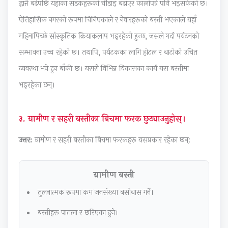
ह्वात्तै बढेपछि यहाँका सडकहरूको चौडाइ बढाएर कालोपत्रे पनि भइसकेको छ।
i
d
y
i
a
d
e
l
e
b
ऐतिहासिक नगरको रूपमा चिनिएकाले र नेवारहरूको बस्ती भएकाले यहाँ
e
(
l
t
u
महिनापिच्छे सांस्कृतिक क्रियाकलाप भइरहेको हुन्छ, जसले गर्दा पर्यटनको
(
I
a
y
s
सम्भावना उच्च रहेको छ। तथापि, पर्यटकका लागि होटल र बाटोको उचित
I
O
b
C
)
व्यवस्था भने हुन बाँकी छ। यसरी विभिन्न विकासका कार्य यस बस्तीमा
O
E
u
o
|
भइरहेका छन्।
E
N
s
m
N
N
e
)
p
o
३. ग्रामीण र सहरी बस्तीका बिचमा फरक छुट्याउनुहोस्।
e
w
|
l
t
w
S
N
e
e
उत्तर:
ग्रामीण र सहरी बस्तीका बिचमा फरकहरू यसप्रकार रहेका छन्:
S
y
o
t
s
y
l
t
e
,
ग्रामीण बस्ती
l
l
e
G
M
तुलनात्मक रूपमा कम जनसंख्या बसोबास गर्ने।
l
a
s
u
C
a
b
,
i
Q
बस्तीहरू पातला र छरिएका हुने।
b
u
M
d
s