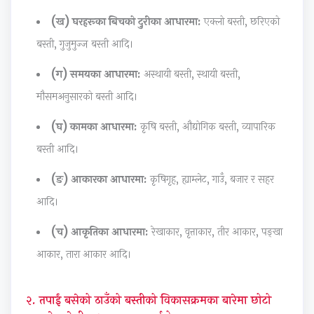
r
r
T
r
s
(ख) घरहरूका बिचको दुरीका आधारमा:
एक्लो बस्ती, छरिएको
6
5
e
1
s
बस्ती, गुजुमुज्ज बस्ती आदि।
:
:
c
:
M
E
S
h
T
o
(ग) समयका आधारमा:
अस्थायी बस्ती, स्थायी बस्ती,
n
o
n
e
d
मौसमअनुसारको बस्ती आदि।
g
c
o
c
e
i
i
l
h
l
(घ) कामका आधारमा:
कृषि बस्ती, औद्योगिक बस्ती, व्यापारिक
n
a
o
n
C
बस्ती आदि।
e
l
g
o
o
(ङ) आकारका आधारमा:
कृषिगृह, ह्याम्लेट, गाउँ, बजार र सहर
e
E
y
l
m
आदि।
r
n
C
o
p
s
g
o
g
l
(च) आकृतिका आधारमा:
रेखाकार, वृत्ताकार, तीर आकार, पङ्खा
i
i
m
y
e
आकार, तारा आकार आदि।
n
n
p
,
t
S
e
l
E
e
२. तपाईं बसेको ठाउँको बस्तीको विकासक्रमका बारेमा छोटो
o
e
e
n
G