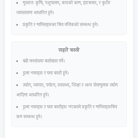
मुख्यतः कृषि, पशुपालन, काठको काम, हाटबजार, र कुटीर
u
s
C
e
&
व्यवसायमा आधारित हुने।
s
)
Q
(
S
प्रकृति र मानिसहरूका बिच नजिकको सम्बन्ध हुने।
)
|
s
I
h
|
N
&
O
o
N
o
S
E
r
सहरी बस्ती
o
t
h
N
t
बढी जनसंख्या बसोबास गर्ने।
t
e
o
e
Q
e
s
r
w
u
ठूला भवनहरू र घना बस्ती हुने।
s
,
t
S
e
उद्योग, व्यापार, पर्यटन, स्वास्थ्य, शिक्षा र अन्य सेवामूलक उद्योग
,
S
Q
y
s
आदिमा आधारित हुने।
S
y
u
l
t
y
l
e
l
i
ठूला भवनहरू र घना बस्तीहरू भएकाले प्रकृति र मानिसहरूबिच
l
l
s
a
o
कम सम्बन्ध हुने।
l
a
t
b
n
a
b
i
u
s