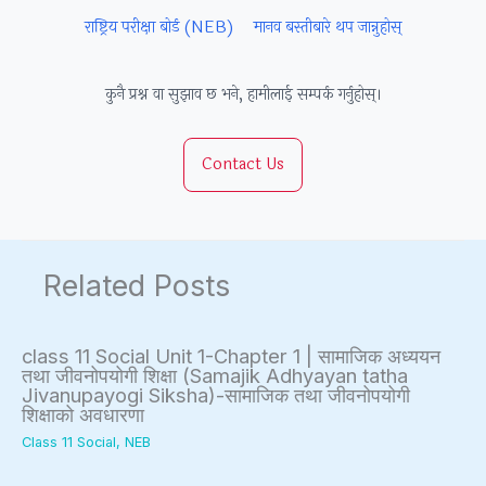
राष्ट्रिय परीक्षा बोर्ड (NEB)
मानव बस्तीबारे थप जान्नुहोस्
c
t
a
W
a
y
l
a
कुनै प्रश्न वा सुझाव छ भने, हामीलाई सम्पर्क गर्नुहोस्।
l
v
I
t
C
s
n
e
i
S
f
r
Contact Us
t
o
l
f
i
c
u
a
z
i
e
l
Related Posts
e
e
n
l
n
t
c
s
y
e
class 11 Social Unit 1-Chapter 1 | सामाजिक अध्ययन
तथा जीवनोपयोगी शिक्षा (Samajik Adhyayan tatha
h
,
Jivanupayogi Siksha)-सामाजिक तथा जीवनोपयोगी
i
E
शिक्षाको अवधारणा
p
n
Class 11 Social
,
NEB
,
v