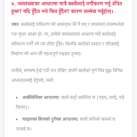
b
u
o
s
|
४. जनसंख्याका आधारमा मात्रै बस्तीलाई वर्गीकरण गर्नु उचित
हुन्छ? यदि हुँदैन भने किन हुँदैन? कारण उल्लेख गर्नुहोस्।
u
s
n
)
S
s
&
s
|
D
उत्तर:
बस्तीलाई वर्गीकरण गर्ने आधारहरू धेरै नै छन् र जनसंख्या त्यसमध्येको
&
P
|
N
L
एक मुख्य आधार हो। तर, हामीले जनसंख्याको आधारमा मात्रै बस्तीलाई
P
D
A
o
C
वर्गीकरण गर्‍यौँ भने त्यो उचित हुँदैन। किनकि बस्तीको स्वरूप र चरित्रलाई
D
F
I
t
,
निर्धारण गर्ने अन्य धेरै महत्त्वपूर्ण पक्षहरू हुन्छन्।
F
|
,
e
F
|
S
C
s
e
त्यसैले, समग्रमा हेर्दा एउटै रूप देखिए तापनि बस्तीको पूर्ण चित्र बुझ्न विभिन्न
A
t
l
,
a
आधारहरूलाई हेर्नुपर्छ, जस्तै:
g
a
o
S
s
e
k
u
y
i
अवस्थितिका आधारमा:
बस्ती कहाँ अवस्थित छ (पहाड, तराई, नदी
n
e
d
l
b
किनार)।
t
h
C
l
i
o
o
o
a
l
घरहरूका बिचको दुरीका आधारमा:
बस्ती कत्तिको बाक्लो वा
f
l
m
b
i
पातलो छ।
C
d
p
u
t