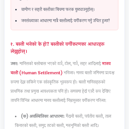
n
n
:
n
6
ग्रामीण र सहरी बस्तीका बिचमा फरक छुट्याउनुहोस्।
g
g
R
g
:
जनसंख्याका आधारमा मात्रै बस्तीलाई वर्गीकरण गर्नु उचित हुन्छ?
E
E
e
E
S
N
N
c
N
o
C
C
e
C
f
१. बस्ती भनेको के हो? बस्तीको वर्गीकरणका आधारहरू
E
E
n
E
t
लेख्नुहोस्।
3
3
t
3
w
उत्तर:
मानिसको बसोबास भएको ठाउँ, टोल, गाउँ, सहर आदिलाई
मानव
5
5
T
5
a
5
5
r
5
r
बस्ती (Human Settlement)
भनिन्छ। मानव बस्ती जमिनमा प्रत्यक्ष
C
C
e
C
e
रूपमा देख्न सकिने एक सांस्कृतिक भूस्वरूप हो। बस्ती मानिसहरूको
h
h
n
h
P
प्राथमिक तथा प्रमुख आवश्यकता पनि हो। समग्रमा हेर्दा एउटै रूप देखिए
a
a
d
a
r
तापनि विभिन्न आधारमा मानव बस्तीलाई निम्नानुसार वर्गीकरण गरिन्छ:
p
p
s
p
o
t
t
i
t
c
(क) अवस्थितिका आधारमा:
मैदानी बस्ती, पर्वतीय बस्ती, ताल
e
e
n
e
e
किनारको बस्ती, समुद्र तटको बस्ती, मरुभूमिको बस्ती आदि।