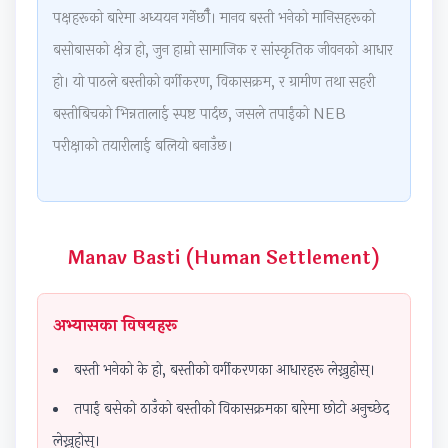
d
d
r
d
e
पक्षहरूको बारेमा अध्ययन गर्नेछौँ। मानव बस्ती भनेको मानिसहरूको
S
S
S
S
r
बसोबासको क्षेत्र हो, जुन हाम्रो सामाजिक र सांस्कृतिक जीवनको आधार
o
o
c
o
S
हो। यो पाठले बस्तीको वर्गीकरण, विकासक्रम, र ग्रामीण तथा सहरी
c
c
i
c
c
बस्तीबिचको भिन्नतालाई स्पष्ट पार्दछ, जसले तपाईंको NEB
i
i
e
i
i
परीक्षाको तयारीलाई बलियो बनाउँछ।
a
a
n
a
e
l
l
c
l
n
E
E
e
E
c
n
n
C
n
e
Manav Basti (Human Settlement)
g
g
h
g
C
i
i
a
i
h
n
n
p
n
a
अभ्यासका विषयहरू
e
e
t
e
p
बस्ती भनेको के हो, बस्तीको वर्गीकरणका आधारहरू लेख्नुहोस्।
e
e
e
e
t
r
r
r
r
e
तपाईं बसेको ठाउँको बस्तीको विकासक्रमका बारेमा छोटो अनुच्छेद
i
i
7
i
r
लेख्नुहोस्।