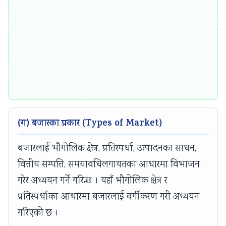
i
S
r
D
o
G
n
s
m
e
n
t
(ग) बजारका प्रकार (Types of Market)
a
l
बजारलाई भौगोलिक क्षेत्र, प्रतिस्पर्धा, उत्पादनका साधन,
C
वित्तीय सम्पत्ति, समयावधिलगायतका आधारमा विभाजन
o
गरेर अध्ययन गर्ने गरिन्छ । यहाँ भौगोलिक क्षेत्र र
n
प्रतिस्पर्धाका आधारमा बजारलाई वर्गीकरण गरी अध्ययन
s
गरिएको छ ।
e