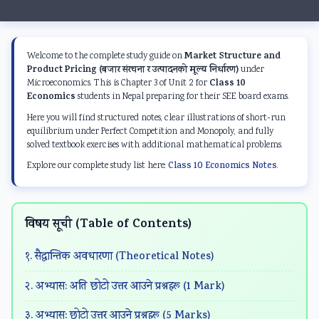
d
r
e
d
d
S
S
r
S
S
o
c
S
o
o
Market Structure and
Welcome to the complete study guide on
c
i
c
c
c
Product Pricing (बजार संरचना र उत्पादनको मूल्य निर्धारण)
under
i
e
i
i
i
Class 10
Microeconomics. This is Chapter 3 of Unit 2 for
Economics
students in Nepal preparing for their SEE board exams.
a
n
e
a
a
Here you will find structured notes, clear illustrations of short-run
l
c
n
l
l
equilibrium under Perfect Competition and Monopoly, and fully
E
e
c
E
E
solved textbook exercises with additional mathematical problems.
n
C
e
n
n
Explore our complete study list here:
Class 10 Economics Notes
.
g
h
C
g
g
i
a
h
i
i
विषय सूची (Table of Contents)
n
p
a
n
n
e
t
p
e
e
१. सैद्धान्तिक अवधारणा (Theoretical Notes)
e
e
t
e
e
२. अभ्यास: अति छोटो उत्तर आउने प्रश्नहरू (1 Mark)
r
r
e
r
r
i
7
r
i
i
३. अभ्यास: छोटो उत्तर आउने प्रश्नहरू (5 Marks)