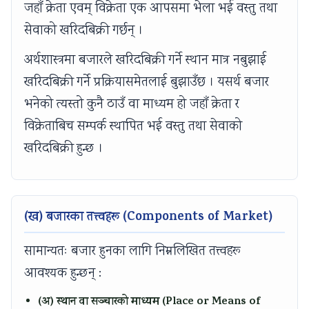
जहाँ क्रेता एवम् विक्रेता एक आपसमा भेला भई वस्तु तथा
s
u
y
h
e
सेवाको खरिदबिक्री गर्छन् ।
&
t
S
a
r
P
i
t
n
s
अर्थशास्त्रमा बजारले खरिदबिक्री गर्ने स्थान मात्र नबुझाई
D
n
u
g
,
खरिदबिक्री गर्ने प्रक्रियासमेतलाई बुझाउँछ । यसर्थ बजार
F
g
d
e
C
भनेको त्यस्तो कुनै ठाउँ वा माध्यम हो जहाँ क्रेता र
|
,
y
,
S
विक्रेताबिच सम्पर्क स्थापित भई वस्तु तथा सेवाको
E
B
,
P
R
खरिदबिक्री हुन्छ ।
a
i
S
u
,
r
g
y
b
S
l
D
s
l
o
(ख) बजारका तत्त्वहरू (Components of Market)
y
a
t
i
c
C
t
e
c
i
सामान्यतः बजार हुनका लागि निम्नलिखित तत्त्वहरू
i
a
m
A
a
आवश्यक हुन्छन् :
v
,
D
c
l
i
V
e
c
I
(अ) स्थान वा सञ्चारको माध्यम (Place or Means of