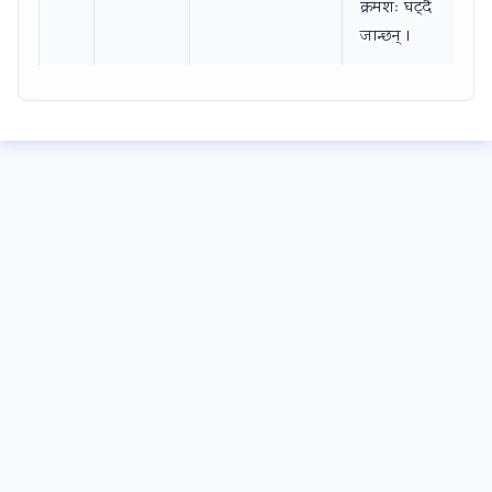
क्रमशः घट्दै
जान्छन् ।