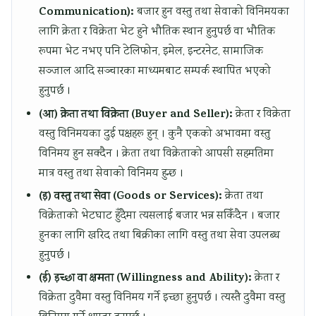
l
R
s
o
n
Communication):
बजार हुन वस्तु तथा सेवाको विनिमयका
i
,
i
u
c
लागि क्रेता र विक्रेता भेट हुने भौतिक स्थान हुनुपर्छ वा भौतिक
z
E
g
n
l
रूपमा भेट नभए पनि टेलिफोन, इमेल, इन्टरनेट, सामाजिक
a
-
n
t
u
सञ्जाल आदि सञ्चारका माध्यमबाट सम्पर्क स्थापित भएको
t
C
T
a
s
हुनुपर्छ ।
i
o
o
b
i
(आ) क्रेता तथा विक्रेता (Buyer and Seller):
क्रेता र विक्रेता
o
m
o
i
o
वस्तु विनिमयका दुई पक्षहरू हुन् । कुनै एकको अभावमा वस्तु
n
m
l
l
n
विनिमय हुन सक्दैन । क्रेता तथा विक्रेताको आपसी सहमतिमा
s
e
s
i
,
मात्र वस्तु तथा सेवाको विनिमय हुन्छ ।
,
r
,
t
C
(इ) वस्तु तथा सेवा (Goods or Services):
क्रेता तथा
C
c
A
y
o
विक्रेताको भेटघाट हुँदैमा त्यसलाई बजार भन्न सकिँदैन । बजार
u
e
g
,
m
हुनका लागि खरिद तथा बिक्रीका लागि वस्तु तथा सेवा उपलब्ध
l
,
i
E
m
हुनुपर्छ ।
t
I
l
t
u
(ई) इच्छा वा क्षमता (Willingness and Ability):
क्रेता र
u
o
e
h
n
विक्रेता दुवैमा वस्तु विनिमय गर्ने इच्छा हुनुपर्छ । त्यस्तै दुवैमा वस्तु
r
T
,
i
i