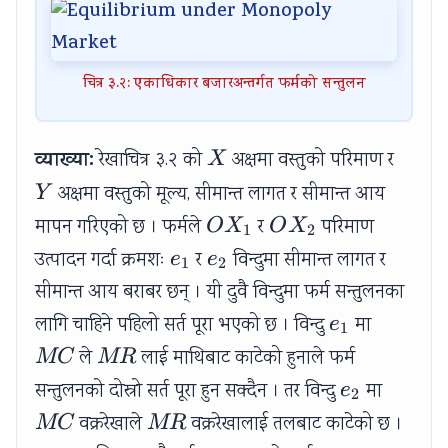
चित्र ३.२: एकाधिकार बजारअन्तर्गत फर्मको सन्तुलन
X
Y
व्याख्या:
रेखाचित्र ३.२ को
अक्षमा वस्तुको परिमाण र
X
अक्षमा वस्तुको मूल्य, सीमान्त लागत र सीमान्त आय
Y
OX_1
OX_2
मापन गरिएको छ । फर्मले
र
परिमाण
O
X
O
X
1
2
e_1
e_2
उत्पादन गर्दा क्रमशः
र
विन्दुमा सीमान्त लागत र
e
e
1
2
सीमान्त आय बराबर छन् । यी दुवै विन्दुमा फर्म सन्तुलनका
e_1
MC
लागि चाहिने पहिलो सर्त पूरा भएको छ । विन्दु
मा
e
1
MR
ले
लाई माथिबाट काटेको हुनाले फर्म
MC
MR
e_2
MC
सन्तुलनको दोस्रो सर्त पूरा हुन सक्दैन । तर विन्दु
मा
e
2
MR
वक्ररेखाले
वक्ररेखालाई तलबाट काटेको छ ।
MC
MR