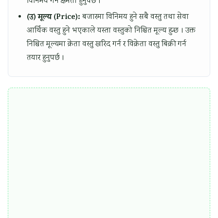
विनिमय गर्ने क्षमता हुनुपर्छ ।
a
W
c
t
(उ) मूल्य (Price):
बजारमा विनिमय हुने सबै वस्तु तथा सेवा
l
a
a
y
आर्थिक वस्तु हुने भएकाले यस्ता वस्तुको निश्चित मूल्य हुन्छ । उक्त
I
t
l
v
निश्चित मूल्यमा क्रेता वस्तु खरिद गर्न र विक्रेता वस्तु बिक्री गर्न
n
e
C
s
तयार हुनुपर्छ ।
f
r
i
S
l
f
t
o
u
a
i
c
e
l
z
i
n
l
e
e
c
n
t
e
s
y
,
h
E
i
n
p
v
,