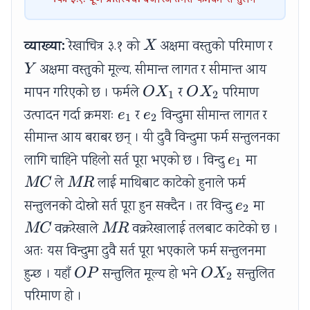
चित्र ३.१: पूर्ण प्रतिस्पर्धा बजारअन्तर्गत फर्मको सन्तुलन
X
Y
व्याख्या:
रेखाचित्र ३.१ को
अक्षमा वस्तुको परिमाण र
X
अक्षमा वस्तुको मूल्य, सीमान्त लागत र सीमान्त आय
Y
OX_1
OX_2
मापन गरिएको छ । फर्मले
र
परिमाण
O
X
O
X
1
2
e_1
e_2
उत्पादन गर्दा क्रमशः
र
विन्दुमा सीमान्त लागत र
e
e
1
2
सीमान्त आय बराबर छन् । यी दुवै विन्दुमा फर्म सन्तुलनका
e_1
MC
लागि चाहिने पहिलो सर्त पूरा भएको छ । विन्दु
मा
e
1
MR
ले
लाई माथिबाट काटेको हुनाले फर्म
MC
MR
e_2
MC
सन्तुलनको दोस्रो सर्त पूरा हुन सक्दैन । तर विन्दु
मा
e
2
MR
वक्ररेखाले
वक्ररेखालाई तलबाट काटेको छ ।
MC
MR
अतः यस विन्दुमा दुवै सर्त पूरा भएकाले फर्म सन्तुलनमा
OP
OX_2
हुन्छ । यहाँ
सन्तुलित मूल्य हो भने
सन्तुलित
OP
O
X
2
परिमाण हो ।