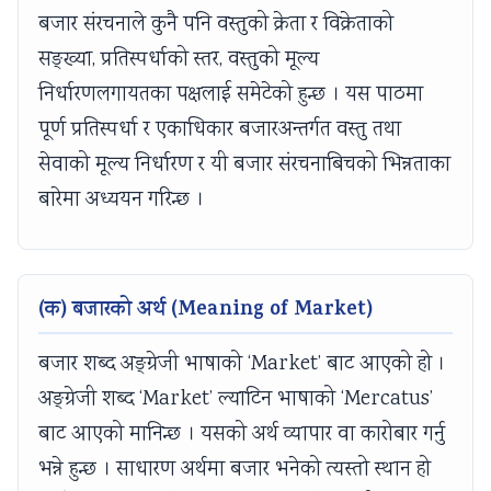
s
o
|
b
u
बजार संरचनाले कुनै पनि वस्तुको क्रेता र विक्रेताको
)
n
S
u
s
सङ्ख्या, प्रतिस्पर्धाको स्तर, वस्तुको मूल्य
|
s
D
s
&
निर्धारणलगायतका पक्षलाई समेटेको हुन्छ । यस पाठमा
N
|
L
&
P
पूर्ण प्रतिस्पर्धा र एकाधिकार बजारअन्तर्गत वस्तु तथा
o
A
C
P
D
सेवाको मूल्य निर्धारण र यी बजार संरचनाबिचको भिन्नताका
t
I
,
D
F
बारेमा अध्ययन गरिन्छ ।
e
,
F
F
|
s
C
e
|
S
,
l
a
A
t
S
o
s
g
a
(क) बजारको अर्थ (Meaning of Market)
y
u
i
e
k
l
d
b
n
e
बजार शब्द अङ्ग्रेजी भाषाको ‘Market’ बाट आएको हो ।
l
C
i
t
h
अङ्ग्रेजी शब्द ‘Market’ ल्याटिन भाषाको ‘Mercatus’
a
o
l
o
o
बाट आएको मानिन्छ । यसको अर्थ व्यापार वा कारोबार गर्नु
b
m
i
f
l
भन्ने हुन्छ । साधारण अर्थमा बजार भनेको त्यस्तो स्थान हो
u
p
t
C
d