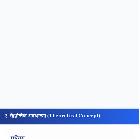
१. सैद्धान्तिक अवधारणा (Theoretical Concept)