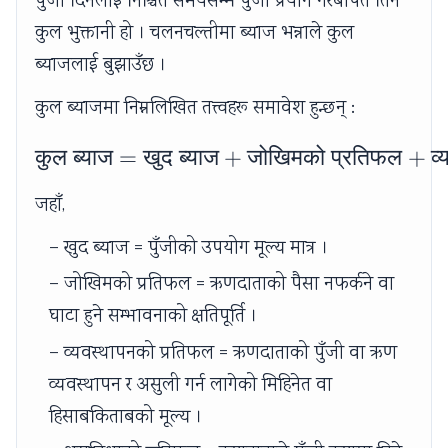
पुँजी दिनेलाई निश्चित समयसम्म पुँजी प्रयोग गरेबापत तिर्ने
कुल भुक्तानी हो । चलनचल्तीमा ब्याज भन्नाले कुल
ब्याजलाई बुझाउँछ ।
कुल ब्याजमा निम्नलिखित तत्त्वहरू समावेश हुन्छन् :
कुल
ब्याज
=
खुद
ब्याज
\text{कुल ब्याज} = \te
+
जोखिमको
प्रतिफल
+
व
जहाँ,
– खुद ब्याज = पुँजीको उपयोग मूल्य मात्र ।
– जोखिमको प्रतिफल = ऋणदाताको पैसा नफर्कने वा
घाटा हुने सम्भावनाको क्षतिपूर्ति ।
– व्यवस्थापनको प्रतिफल = ऋणदाताको पुँजी वा ऋण
व्यवस्थापन र असुली गर्न लागेको मिहिनेत वा
हिसाबकिताबको मूल्य ।