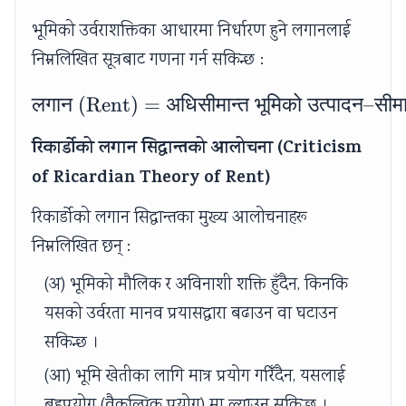
भूमिको उर्वराशक्तिका आधारमा निर्धारण हुने लगानलाई
निम्नलिखित सूत्रबाट गणना गर्न सकिन्छ :
लगान
(Rent)
=
अधिसीमान्त
\text{लगान (Rent)} = \t
भूमिको
उत्पादन
–
सीमा
रिकार्डोको लगान सिद्धान्तको आलोचना (Criticism
of Ricardian Theory of Rent)
रिकार्डोको लगान सिद्धान्तका मुख्य आलोचनाहरू
निम्नलिखित छन् :
(अ) भूमिको मौलिक र अविनाशी शक्ति हुँदैन, किनकि
यसको उर्वरता मानव प्रयासद्वारा बढाउन वा घटाउन
सकिन्छ ।
(आ) भूमि खेतीका लागि मात्र प्रयोग गरिँदैन, यसलाई
बहुप्रयोग (वैकल्पिक प्रयोग) मा ल्याउन सकिन्छ ।