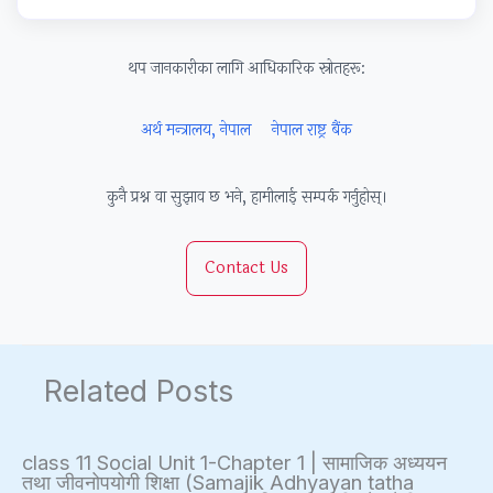
o
n
R
l
s
u
c
,
i
i
थप जानकारीका लागि आधिकारिक स्रोतहरू:
n
l
E
z
g
t
u
-
a
n
अर्थ मन्त्रालय, नेपाल
नेपाल राष्ट्र बैंक
a
s
C
t
T
b
i
o
i
o
कुनै प्रश्न वा सुझाव छ भने, हामीलाई सम्पर्क गर्नुहोस्।
i
o
m
o
o
l
n
m
n
l
Contact Us
i
,
e
s
s
t
C
r
,
,
y
o
c
C
A
,
m
e
u
g
Related Posts
E
m
,
l
i
t
u
I
t
l
h
n
o
u
e
class 11 Social Unit 1-Chapter 1 | सामाजिक अध्ययन
तथा जीवनोपयोगी शिक्षा (Samajik Adhyayan tatha
i
i
T
r
,