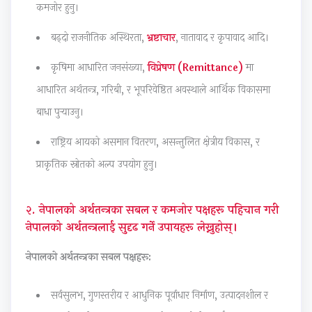
कमजोर हुनु।
c
r
t
v
u
i
i
e
i
i
बढ्दो राजनीतिक अस्थिरता,
भ्रष्टाचार
, नातावाद र कृपावाद आदि।
e
n
G
r
d
कृषिमा आधारित जनसंख्या,
विप्रेषण (Remittance)
मा
t
g
u
o
e
आधारित अर्थतन्त्र, गरिबी, र भूपरिवेष्ठित अवस्थाले आर्थिक विकासमा
y
C
i
n
(
बाधा पुऱ्याउनु।
C
o
d
m
N
o
m
e
e
E
राष्ट्रिय आयको असमान वितरण, असन्तुलित क्षेत्रीय विकास, र
m
p
(
n
B
प्राकृतिक स्रोतको अल्प उपयोग हुनु।
p
l
N
t
N
l
e
E
a
e
२. नेपालको अर्थतन्त्रका सबल र कमजोर पक्षहरू पहिचान गरी
e
t
B
n
w
नेपालको अर्थतन्त्रलाई सुदृढ गर्ने उपायहरू लेख्नुहोस्।
t
e
N
d
S
नेपालको अर्थतन्त्रका सबल पक्षहरू:
e
G
e
S
y
G
u
w
o
l
सर्वसुलभ, गुणस्तरीय र आधुनिक पूर्वाधार निर्माण, उत्पादनशील र
u
i
S
c
l