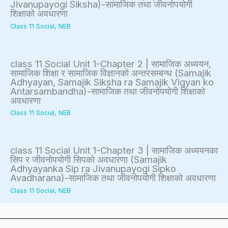
Jivanupayogi Siksha)-सामाजिक तथा जीवनोपयोगी
शिक्षाको अवधारणा
c
t
a
W
Class 11 Social
,
NEB
a
y
l
a
l
v
I
t
C
s
n
e
class 11 Social Unit 1-Chapter 2 | सामाजिक अध्ययन,
सामाजिक शिक्षा र सामाजिक विज्ञानको अन्तरसम्बन्ध (Samajik
i
S
f
r
Adhyayan, Samajik Siksha ra Samajik Vigyan ko
t
o
l
f
Antarsambandha)-सामाजिक तथा जीवनोपयोगी शिक्षाको
अवधारणा
i
c
u
a
Class 11 Social
,
NEB
z
i
e
l
e
e
n
l
n
t
c
class 11 Social Unit 1-Chapter 3 | सामाजिक अध्ययनका
सिप र जीवनोपयोगी सिपको अवधारणा (Samajik
s
y
e
Adhyayanka Sip ra Jivanupayogi Sipko
h
,
Avadharana)-सामाजिक तथा जीवनोपयोगी शिक्षाको अवधारणा
Class 11 Social
,
NEB
i
E
p
n
,
v