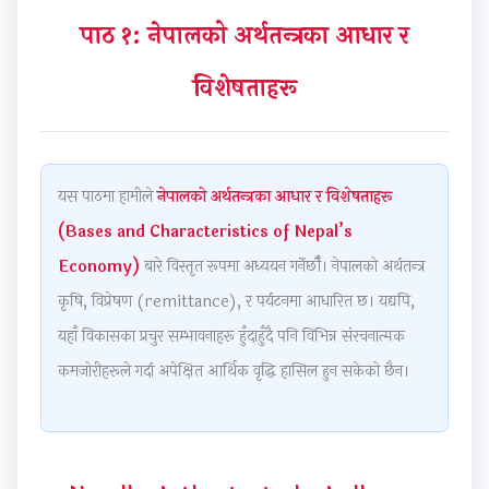
d
d
r
d
e
पाठ १: नेपालको अर्थतन्त्रका आधार र
S
S
S
S
r
o
o
c
o
S
विशेषताहरू
c
c
i
c
c
i
i
e
i
i
a
a
n
a
e
l
l
c
l
n
यस पाठमा हामीले
नेपालको अर्थतन्त्रका आधार र विशेषताहरू
E
E
e
E
c
(Bases and Characteristics of Nepal’s
n
n
C
n
e
Economy)
बारे विस्तृत रूपमा अध्ययन गर्नेछौँ। नेपालको अर्थतन्त्र
g
g
h
g
C
कृषि, विप्रेषण (remittance), र पर्यटनमा आधारित छ। यद्यपि,
i
i
a
i
h
यहाँ विकासका प्रचुर सम्भावनाहरू हुँदाहुँदै पनि विभिन्न संरचनात्मक
n
n
p
n
a
कमजोरीहरूले गर्दा अपेक्षित आर्थिक वृद्धि हासिल हुन सकेको छैन।
e
e
t
e
p
e
e
e
e
t
r
r
r
r
e
i
i
7
i
r