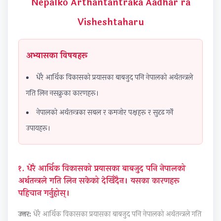
Nepalko Arthantantraka Aadhar ra
n
n
:
n
6
Visheshtaharu
g
g
R
g
:
E
E
e
E
S
N
N
c
N
o
अभ्यासका विषयहरू
C
C
e
C
f
धेरै आर्थिक विकासको प्रयासका बाबजुद पनि नेपालको अर्थतन्त्रले
E
E
n
E
t
गति लिन नसक्नुका कारणहरू।
3
3
t
3
w
5
5
T
5
a
नेपालको अर्थतन्त्रका सबल र कमजोर पक्षहरू र सुदृढ गर्ने
5
5
r
5
r
उपायहरू।
C
C
e
C
e
h
h
n
h
P
a
a
d
a
r
१. धेरै आर्थिक विकासको प्रयासका बाबजुद पनि नेपालको
अर्थतन्त्रले गति लिन सकेको देखिँदैन। यसका कारणहरू
p
p
s
p
o
पहिचान गर्नुहोस्।
t
t
i
t
c
e
e
n
e
e
उत्तर:
धेरै आर्थिक विकासका प्रयासका बाबजुद पनि नेपालको अर्थतन्त्रले गति