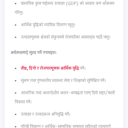
वास्तविक कुल गार्हस्थ्य उत्पादन (GDP) को आकार कम आँकलन
u
s
C
e
&
गरिनु।
s
)
Q
(
S
)
|
s
I
h
आर्थिक वृद्धिको न्यायिक वितरण नहुनु।
|
N
&
O
o
उत्पादनमूलक क्षेत्रको संकुचनले रोजगारीका अवसरहरू घट्दै जानु।
N
o
S
E
r
o
t
h
N
t
अर्थतन्त्रलाई सुदृढ गर्ने उपायहरू:
t
e
o
e
Q
e
s
r
w
u
तीव्र, दिगो र रोजगारमूलक आर्थिक वृद्धि
गर्ने।
s
,
t
S
e
सुलभ तथा गुणस्तरीय स्वास्थ्य सेवा र शिक्षाको सुनिश्चित गर्ने।
,
S
Q
y
s
S
y
u
l
t
आन्तरिक तथा अन्तरदेशीय अन्तर-आबद्धता एवम् दिगो सहर/बस्ती
y
l
e
l
i
विकास गर्ने।
l
l
s
a
o
उत्पादन र उत्पादकत्व अभिवृद्धि गर्ने।
l
a
t
b
n
a
b
i
u
s
गरिबी निवारण र आर्थिक-सामाजिक समानता सहितको न्यायपूर्ण