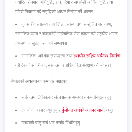
i
d
y
i
a
मर्यादित रोजगारी अभिवृद्धि, उच्च, दिगो र समावेशी आर्थिक वृद्धि तथा
d
e
l
e
b
गरिबी निवारण गर्दै समृद्धिको आधार निर्माण गर्ने अवसर।
e
(
l
t
u
गुणस्तरीय स्वास्थ्य तथा शिक्षा, स्वस्थ तथा सन्तुलित वातावरण,
(
I
a
y
s
सामाजिक न्याय र जवाफदेही सार्वजनिक सेवा कायम गरी सङ्घीय शासन
I
O
b
C
)
व्यवस्थाको सुदृढीकरण गर्ने सम्भावना।
O
E
u
o
|
E
N
s
m
N
सामाजिक-आर्थिक रूपान्तरण तथा
स्वाधीन राष्ट्रिय अर्थतन्त्र निर्माण
N
e
)
p
o
गरी देशको स्वाभिमान, स्वतन्त्रता र राष्ट्रिय हित संरक्षण गर्ने अवसर।
e
w
|
l
t
w
S
N
e
e
नेपालको अर्थतन्त्रका कमजोर पक्षहरू:
S
y
o
t
s
y
l
t
e
,
अर्थतन्त्रमा दीर्घकालीन संरचनात्मक समस्या र कमजोरीहरू रहनु।
l
l
e
G
M
लगानीको आधार न्यून हुनु र
पुँजीगत खर्चको आकार सानो
रहनु।
l
a
s
u
C
a
b
,
i
Q
राजस्वले चालु खर्च धान्न नसक्ने स्थिति हुनु।
b
u
M
d
s