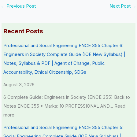
S
i
←
Previous Post
Next Post
→
D
r
G
o
Recent Posts
s
n
m
Professional and Social Engineering ENCE 355 Chapter 6:
e
Engineers in Society Complete Guide (IOE New Syllabus) |
n
Notes, Syllabus & PDF | Agent of Change, Public
t
Accountability, Ethical Citizenship, SDGs
a
l
August 3, 2026
C
6 Complete Guide: Engineers in Society (ENCE 355) Back to
o
Notes ENCE 355 • Marks: 10 PROFESSIONAL AND…
Read
n
more
s
Professional and Social Engineering ENCE 355 Chapter 5:
e
Social Engineering Complete Guide (IOE New Syllabus) |