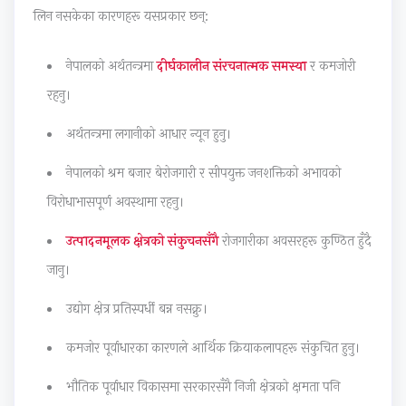
r
r
T
r
s
लिन नसकेका कारणहरू यसप्रकार छन्:
6
5
e
1
s
:
:
c
:
M
नेपालको अर्थतन्त्रमा
दीर्घकालीन संरचनात्मक समस्या
र कमजोरी
E
S
h
T
o
रहनु।
n
o
n
e
d
अर्थतन्त्रमा लगानीको आधार न्यून हुनु।
g
c
o
c
e
i
i
l
h
l
नेपालको श्रम बजार बेरोजगारी र सीपयुक्त जनशक्तिको अभावको
n
a
o
n
C
विरोधाभासपूर्ण अवस्थामा रहनु।
e
l
g
o
o
e
E
y
l
m
उत्पादनमूलक क्षेत्रको संकुचनसँगै
रोजगारीका अवसरहरू कुण्ठित हुँदै
r
n
C
o
p
जानु।
s
g
o
g
l
उद्योग क्षेत्र प्रतिस्पर्धी बन्न नसक्नु।
i
i
m
y
e
n
n
p
,
t
कमजोर पूर्वाधारका कारणले आर्थिक क्रियाकलापहरू संकुचित हुनु।
S
e
l
E
e
भौतिक पूर्वाधार विकासमा सरकारसँगै निजी क्षेत्रको क्षमता पनि
o
e
e
n
G