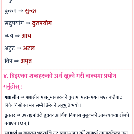
e
s
c
कुरुप ⇒
सुन्दर
s
P
a
सदुपयोग ⇒
दुरुपयोग
a
l
व्यय ⇒
आय
v
C
e
i
अटुट ⇒
अटल
m
t
विष ⇒
अमृत
e
i
n
z
४. दिइएका शब्दहरुको अर्थ खुल्ने गरी वाक्यमा प्रयोग
t
e
गर्नुहोस् :
,
n
C
s
मञ्चासीन
⇒ मञ्चासीन महानुभावहरुको कुरामा मस्त–मगन भएर कतैबाट
e
h
निकै चिसोपन मन सम्मै छिरेको अनुभुति भयो ।
m
i
द्रुततर
⇒ उपराष्ट्रपतिले द्रुततर आर्थिक विकास मुलुकको आवश्यकता रहेको
e
p
बताएका छन् ।
n
,
सामर्थ्य
⇒ बाबुराम भट्टराईले गुट व्यवस्थापन गर्ने सामर्थ्य गुमाइसकेका छन्