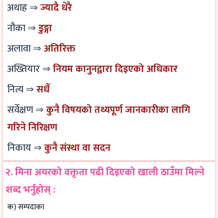
अथाह ⇒
ज्यादै धेरै
o
v
,
H
h
नौका ⇒
डुङ्गा
n
e
S
a
a
s
m
p
u
n
अलावा ⇒
अतिरिक्त
,
e
e
l
g
अख्तियार ⇒
नियम कानुनद्वारा दिइएको अधिकार
S
n
e
D
e
i
t
d
i
,
नित्य ⇒
सधैँ
g
,
,
a
P
सर्वेक्षण ⇒
कुनै विषयको तथ्यपूर्ण जानकारीका लागि
n
A
D
g
u
गरिने निरिक्षण
a
A
e
r
b
l
S
l
a
l
निकाय ⇒
कुनै संस्था वा सदन
s
H
a
m
i
,
T
y
,
c
२. मिना अयरको वक्तृता पढी दिइएको खाली ठाउँमा मिल्ने
W
O
,
S
A
शब्द भर्नुहोस् :
e
,
P
u
c
क) सम्पदाका
b
I
a
b
c