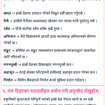
t
S
।
C
D
खपत
⇒ हाम्रो देशमा उत्पादन गरेको विद्युत यहीँ खपत गर्नुपर्छ ।
o
G
पैनी
⇒ हामीले पैनीका माध्यमबाट खेतका गरा गरामा पानी पुर्याउनु पर्छ ।
n
s
उर्वरा
⇒ पाँगो माटोमा उर्वरा शक्ति बढी हुन्छ ।
c
अभियान
⇒ मेरो विद्यालयले आउदो हप्ता सरसफाइ अभियानको घोषणा
r
गरेको छ ।
e
सङ्कट
⇒ कोभिड-१९ सङ्कट व्यवस्थापन सम्बन्धमा सरकारद्वारा अध्यादेश
t
जारी गरिएको छ ।
e
गगनचुम्बी
⇒ हाम्रो देशका हिमालहरु गगनचुम्बी छन् ।
अन्नामृत
⇒ तराई क्षेत्रका फाँटहरुले हामीलाई अन्नामृत प्रदान गरेका छन् ।
निर्यात
⇒ विविन बैंकहरुले निर्यात कर्जा सुबिधा प्रदान गर्दछन् ।
५. तल दिइएका पदावलीहरु प्रयोग गरी अनुच्छेद लेख्नुहोस् :
प्रकृतिको सुन्दरताले भरिपूर्ण भएको हाम्रो देश नेपाल सानो छ तर यहाँ