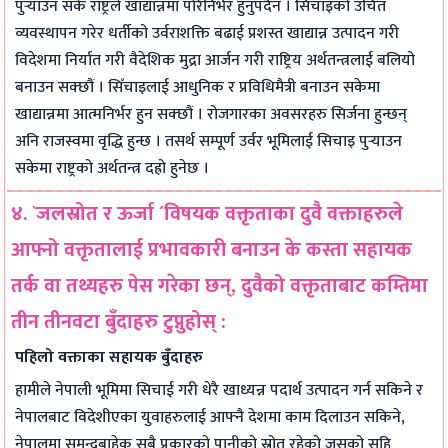
पुर्‍याउन सके राष्ट्रले खाद्यान्नमा परिनिर्भर हुनुपर्दैन । सिँचाइको उचित
व्यवस्थापन गरेर धर्तीको उर्वराशक्ति बढाई प्रशस्त खाद्यान्न उत्पादन गरी
विदेशमा निर्यात गरी वैदेशिक मुद्रा आर्जन गरी राष्ट्रिय अर्थतन्त्रलाई बलियो
बनाउन सक्छौं । सिँचाइलाई आधुनिक र प्रविधिमैत्री बनाउन सकेमा
खाद्यान्नमा आत्मनिर्भर हुन सक्छौं । रोजगारका अवसरहरु सिर्जना हुन्छन्
अनि राजस्वमा वृद्धि हुन्छ । तसर्थ सम्पूर्ण उर्वर भूमिलाई सिचाइ पुर्‍याउन
सकेमा राष्ट्रको अर्थतन्त्र दह्रो हुनेछ ।
४. `जलस्रोत र ऊर्जा ´विषयक वक्तृताका दुवै वक्ताहरुले
आफ्नो वक्तृतालाई प्रभावकारी बनाउन के कस्ता सहायक
तर्क वा तथ्यहरु पेस गरेका छन्, दुवैको वक्तृताबाट कम्तिमा
तीन तीनवटा बुँदाहरु टुप्नुहोस् :
पहिलो वक्ताका सहायक बुँदाहरु
हामीले नेपाली भूमिमा सिचाई गरी धेरै खाध्यन्न पदार्थ उत्पादन गर्न सकिने र
नेपालबाट विदेशीएका युवाहरुलाई आफ्नै देशमा काम दिलाउन सकिने,
नेपालमा समुन्द्रबाहेक सबै प्रकारको पानीको स्रोत रहेको जसको सहि