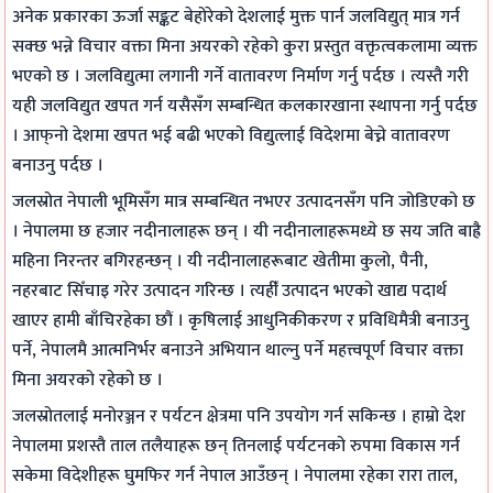
a
v
a
a
r
अनेक प्रकारका ऊर्जा स‌ङ्कट बेहोरेको देशलाई मुक्त पार्न जलविद्युत् मात्र गर्न
ff
e
ff
d
6
सक्छ भन्ने विचार वक्ता मिना अयरको रहेको कुरा प्रस्तुत वक्तृत्वकलामा व्यक्त
i
m
i
C
:
भएको छ । जलविद्युत्मा लगानी गर्ने वातावरण निर्माण गर्नु पर्दछ । त्यस्तै गरी
c
e
c
o
E
यही जलविद्युत खपत गर्न यसैसँग सम्बन्धित कलकारखाना स्थापना गर्नु पर्दछ
C
n
S
n
n
। आफ्‌नो देशमा खपत भई बढी भएको विद्युत्लाई विदेशमा बेच्ने वातावरण
o
t
t
s
g
बनाउनु पर्दछ ।
n
D
u
t
i
जलस्रोत नेपाली भूमिसँग मात्र सम्बन्धित नभएर उत्पादनसँग पनि जोडिएको छ
t
e
d
r
n
। नेपालमा छ हजार नदीनालाहरू छन् । यी नदीनालाहरूमध्ये छ सय जति बाह्रै
r
s
i
u
e
महिना निरन्तर बगिरहन्छन् । यी नदीनालाहरूबाट खेतीमा कुलो, पैनी,
नहरबाट सिँचाइ गरेर उत्पादन गरिन्छ । त्यहीँ उत्पादन भएको खाद्य पदार्थ
o
i
e
c
e
खाएर हामी बाँचिरहेका छौं । कृषिलाई आधुनिकीकरण र प्रविधिमैत्री बनाउनु
l
g
s
t
r
पर्ने, नेपालमै आत्मनिर्भर बनाउने अभियान थाल्नु पर्ने महत्त्वपूर्ण विचार वक्ता
M
n
a
i
s
मिना अयरको रहेको छ ।
e
C
n
o
i
जलस्रोतलाई मनोरञ्जन र पर्यटन क्षेत्रमा पनि उपयोग गर्न सकिन्छ । हाम्रो देश
t
o
d
n
n
नेपालमा प्रशस्तै ताल तलैयाहरू छन् तिनलाई पर्यटनको रुपमा विकास गर्न
h
m
A
T
S
सकेमा विदेशीहरू घुमफिर गर्न नेपाल आउँछन् । नेपालमा रहेका रारा ताल,
o
p
n
e
o