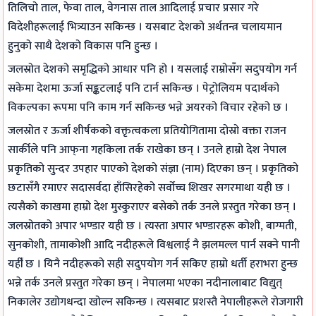
तिलिचो ताल, फेवा ताल, वेगनास ताल आदिलाई प्रचार प्रसार गरे
d
l
a
c
c
विदेशीहरूलाई भित्र्याउन सकिन्छ । यसबाट देशको अर्थतन्त्र चलायमान
s
e
l
h
i
हुनुको साथै देशको विकास पनि हुन्छ ।
C
t
y
n
e
जलस्रोत देशको समृद्धिको आधार पनि हो । यसलाई राम्रोसँग सदुपयोग गर्न
o
e
s
o
t
सकेमा देशमा ऊर्जा सङ्कटलाई पनि टार्न सकिन्छ । पेट्रोलियम पदार्थको
m
G
i
l
y
विकल्पका रूपमा पनि काम गर्न सकिन्छ भन्ने अयरको विचार रहेको छ ।
p
u
s
o
C
जलस्रोत र ऊर्जा शीर्षकको वक्तृत्वकला प्रतियोगितामा दोस्रो वक्ता राजन
l
i
C
g
o
सार्कीले पनि आफ्‌ना गहकिला तर्क राखेका छन् । उनले हाम्रो देश नेपाल
e
d
o
y
m
प्रकृतिको सुन्दर उपहार पाएको देशको संज्ञा (नाम) दिएका छन् । प्रकृतिको
t
e
m
C
p
छटासँगै रमाएर सदासर्वदा हाँसिरहेको सर्वोच्च शिखर सगरमाथा यही छ ।
e
(
p
o
l
त्यसैको काखमा हाम्रो देश मुस्कुराएर बसेको तर्क उनले प्रस्तुत गरेका छन् ।
G
I
l
m
e
जलस्रोतको अपार भण्डार यही छ । त्यस्ता अपार भण्डारहरू कोशी, बाग्मती,
u
O
e
p
t
सुनकोशी, तामाकोशी आदि नदीहरूले विश्वलाई नै झलमल्ल पार्न सक्ने पानी
i
E
t
l
e
यहीँ छ । यिनै नदीहरूको सही सदुपयोग गर्न सकिए हाम्रो धर्ती हराभरा हुन्छ
d
N
e
e
G
भन्ने तर्क उनले प्रस्तुत गरेका छन् । नेपालमा भएका नदीनालाबाट विद्युत्
e
e
G
t
u
निकालेर उद्योगधन्दा खोल्न सकिन्छ । त्यसबाट प्रशस्तै नेपालीहरूले रोजगारी