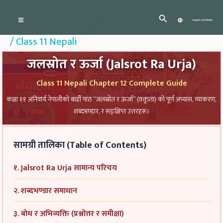
Skip
:
:
:
:
:
Importantedunotes.com
Search
T
T
T
T
P
Important Notes
to
r
r
r
r
r
/
Class 11 Nepali
content
a
a
a
a
o
जलस्रोत र ऊर्जा (Jalsrot Ra Urja)
n
n
n
n
f
s
s
s
s
e
Class 11 Nepali Chapter 12 Complete Guide
p
p
p
p
s
कक्षा ११ अनिवार्य नेपालीको बाह्रौँ पाठ “जलस्रोत र ऊर्जा” (वक्तृता) को पूर्ण अभ्यास, व्याकरण,
o
o
o
o
s
शब्दभण्डार, र सङ्क्षिप्त उत्तरहरू।
r
r
r
r
i
t
t
t
t
o
सामग्री तालिका (Table of Contents)
a
a
a
a
n
t
t
t
t
a
१. Jalsrot Ra Urja सामान्य परिचय
i
i
i
i
l
२. शब्दभण्डार समाधान
o
o
o
o
a
n
n
n
n
n
३. बोध र अभिव्यक्ति (प्रश्नोत्तर र समीक्षा)