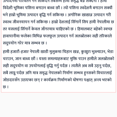
उत्पादनमा परिवर्तन गर्न सकिँदैन तबसम्म हामी समृद्ध बन्न सक्दैनौं । हामी
|
,
b
l
u
विदेशी भूमिका पसिना बगाउन बाध्य छौं । त्यो पसिना स्वदेशमै बगाउन सक्यौं
N
P
u
a
s
भने हाम्रो भूमिमा उत्पादन बृद्धि गर्न सकिन्छ । अर्गानिक खाद्यान्न उत्पादन गरी
o
D
s
b
)
स्वस्थ जीवनयापन गर्न सकिन्छ । हाम्रो देशलाई सिँगार्ने सिप हामी नेपालीमा छ
t
F
)
u
|
तर यसलाई सिँगार्ने केवल जाँगरमात्र चाहिएको छ । हिमालबाट बहेको स्वच्छ
हावापानीमा फलेका विभिन्न फलफूल उत्पादन गर्न जलस्रोतका सही तरिकाले
e
&
|
s
N
सदुपयोग गरेर मात्र सम्भव छ ।
s
S
N
)
o
,
o
o
|
t
हामी हजारौं-हजार नेपाली खाडी मुलुकमा चिहान खन्न, कुखुरा भुत्ल्याउन, भेडा
चराउन, जान बाध्य छौं । यस्ता समस्याहरूबाट मुक्ति पाउन हामीले जलस्रोतको
P
l
t
N
e
सही सदुपयोग वा उपयोगलाई वृद्धि गर्नु पर्दछ । त्यसैले अब सबै उठ्नु पर्दछ,
D
u
e
o
s
सबै लाग्नु पर्दछ अनि मात्र समृद्ध नेपालको निर्माण सम्भव हुनसक्ने विचारलाई
F
t
s
t
,
जोडदारसँग उठाएका छन् र कार्यक्रम निर्माणको घोषणा पश्चात् अन्त्य भएको
&
i
,
e
S
छ ।
S
o
P
s
y
o
n
D
,
l
l
s
F
P
l
u
|
&
D
a