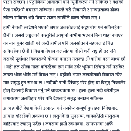
पाउन सक्छन् । पेट्रोलियम आयातमा पनि न्यूनीकरण गर्न सकिन्छ र देशको
(
w
u
e
i
पैसा स्वदेशमै बचाउन सकिन्छ । त्यस्तै गरी रोजगारी र सम्पन्नताका ढोका
I
S
i
G
d
खोल्न सकिन्छ भन्ने विचार राजन सार्कीले व्यक्त गरेका छन् ।
O
y
d
u
e
हामी नेपाली स्वदेशमै भएको अपार जलस्रोतलाई सदुपयोग गर्न सकिरहेका
E
l
e
i
(
छैनौँ । जसरी जङ्गलको कस्तुरीले आफ्‌नो नाभीमा भएको बिना थाहा नपाएर
N
l
(
d
I
वन-वन घुमेर खोजी गरे जस्तै हामीले पनि जलस्रोतको महत्त्वलाई चिन्न
e
a
I
e
O
सकिरहेका छैनौं । विश्वमा नेपाल जलस्रोतमा दोस्रो धनी राष्ट्र हो तर पनि
w
b
O
(
E
यसको पूर्वाधार विकासको योजना बनाउन नसक्दा अँध्यारोमा बस्न बाध्य छौं
S
u
E
I
N
। यहाँ तल खोला नाला बगिरहेका छन् माथि उर्वर भूमिमा सिँचाइ गर्न नसकेर
y
s
N
O
e
जनता भोक भोकै मर्न विवश छन् । यहाँको अपार जलस्रोतको विकास गरेर
l
)
e
E
w
मात्र समृद्ध हुन सम्भव छ । नदीको पानी सिँचाइ गरेर होस् या विद्युत् निकालेर
l
|
w
N
S
होस् देशलाई विकास गर्नु पर्ने आवश्यकता छ । ठुला-ठुला नदी कोशीहरू
a
N
S
e
y
लगायतमा जलविहार गरेर पनि देशलाई समृद्ध बनाउन सकिन्छ ।
b
o
y
w
l
आज हामीले देशमा केही उत्पादन गर्न नसकेर सम्पूर्ण कुराहरू विदेशबाट
u
t
l
S
l
आयात गरिरहेको अवस्था छ । लसुनदेखि सुनसम्म, चामलदेखि मासुसम्म
s
e
l
y
a
बाहिरबाट ल्याउनु पर्दछ । जबसम्म हाम्रो स्वभावमा, खानपानमा आफैँ
)
s
a
l
b