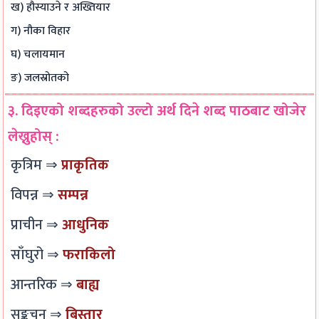
ख) हौस्याउने र अख्तियार
s
R
r
-
o
t
C
k
g
u
ग) नौका विहार
e
,
i
r
n
घ) चलायमान
r
W
n
a
t
ङ) जलस्रोतको
M
e
g
d
a
३. दिइएको शब्दहरुको उल्टो अर्थ दिने शब्द पाठबाट खोजेर
e
s
,
e
b
t
t
C
,
i
लेख्नुहोस् :
h
e
r
B
l
कृत्रिम ⇒
प्राकृतिक
o
r
a
i
i
विपन्न ⇒
सम्पन्न
d
g
s
t
t
a
h
u
y
प्राचीन ⇒
आधुनिक
a
S
m
,
साँघुरो ⇒
फराकिलो
r
t
i
E
d
u
n
t
आन्तरिक ⇒
बाह्य
d
o
h
सङ्कुचन ⇒
बिस्तार
i
u
i