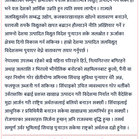
जलस्रोतको सम्पूर्ण क्षमताको पचास प्रतिशतमात्रै विद्युत् उत्पादन गर्न सक्ने हो
भने यस देशको आर्थिक उन्नति हुन त्यति समय लाग्दैन । राज्यले
जलविद्युतसँग सम्बद्ध उद्योग, कलकारखानाहरु खोल्ने वातावरण बनाउने,
घरायसी रुपकै विद्युतको खपत बढाउन हौस्याउने नीति अख्तियार गर्ने र
आफ्नो देशमा उत्पादित विद्युत विदेश पुर्‍याउन सके जलस्रोत र ऊर्जाका
क्षेत्रमा दिगो विकास गर्न सकिन्छ । हाम्रो देशमा उत्पादित जलविद्युत्
विदेशसम्म पुयाएर वेच्ने वातावरण तयार गर्नुपर्छ ।
नेपालमा उपलब्ध रहेको बाह्रै महिना परिरहने हिउँ, नित्यनिरन्तर बगिरहने
अथाह जलराशि र भिरालो भौगोलिक बनोटको सहमिलनबाट कुलो, पैनी वा
नहर निर्माण गरेर खेतीयोग्य जमिनमा सिंचाइ सुविधा पुन्याएर धेरै अन्न,
फलफूल उब्जनी गर्न सकिन्छ । सिँचाइको उचित व्यवस्थापन गरेर धर्तीको
उर्वराशक्ति बढाई प्रशस्त खाद्यान्न उत्पादन गरी विदेशमा निर्यात गरी वैदेशिक
मुद्रा आर्जन गरी राष्ट्रिय अर्थतन्त्रलाई बलियो बनाउन सक्छौं । सिँचाइलाई
आधुनिक र प्रविधिमैत्री बनाउन सकेमा खाद्यान्नमा आत्मनिर्भर हुन सक्छौं ।
रोजगारका अवसरहरु सिर्जना हुन्छन् अनि राजस्वमा वृद्धि हुन्छ । तसर्थ
सम्पूर्ण उर्वर भूमिलाई सिचाइ पुर्‍याउन सकेमा राष्ट्रको अर्थतन्त्र दह्रो हुनेछ ।