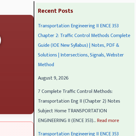
:
:
:
:
:
Recent Posts
P
T
T
P
P
Transportation Engineering II ENCE 353
r
r
r
r
r
)
Chapter 2: Traffic Control Methods Complete
o
a
a
o
o
Guide (IOE New Syllabus) | Notes, PDF &
f
n
n
f
f
Solutions | Intersections, Signals, Webster
e
s
s
e
e
Method
s
p
p
s
s
s
o
o
s
s
August 9, 2026
i
r
r
i
i
7 Complete Traffic Control Methods:
o
t
t
o
o
Transportation Eng II (Chapter 2) Notes
n
a
a
n
n
Subject Home TRANSPORTATION
a
t
t
a
a
ENGINEERING II (ENCE 353)…
Read more
l
i
i
l
l
a
o
o
a
a
Transportation Engineering II ENCE 353