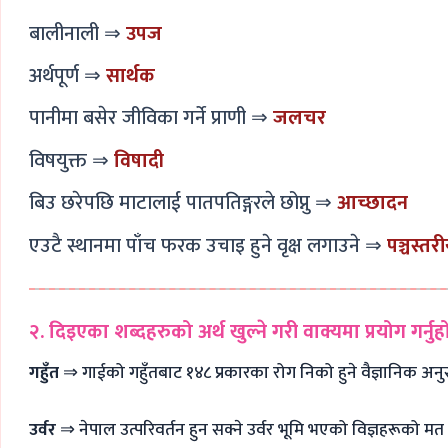
बालीनाली ⇒
उपज
अर्थपूर्ण ⇒
सार्थक
पानीमा बसेर जीविका गर्ने प्राणी ⇒
जलचर
विषयुक्त ⇒
विषादी
बिउ छरेपछि माटालाई पातपतिङ्गरले छोप्नु ⇒
आच्छादन
एउटै स्थानमा पाँच फरक उचाइ हुने वृक्ष लगाउने ⇒
पञ्चस्तर
२. दिइएका शब्दहरुको अर्थ खुल्ने गरी वाक्यमा प्रयोग गर्नुहो
गहुँत
⇒ गाईको गहुँतबाट १४८ प्रकारका रोग निको हुने वैज्ञानिक अन
उर्वर
⇒ नेपाल उत्परिवर्तन हुन सक्ने उर्वर भूमि भएको विज्ञहरूको म