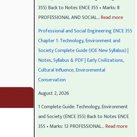
a
1
2
a
a
355) Back to Notes ENCE 355 • Marks: 8
p
:
:
p
p
PROFESSIONAL AND SOCIAL…
Read more
t
T
T
t
t
Professional and Social Engineering ENCE 355
e
r
r
e
e
Chapter 1: Technology, Environment and
r
a
a
r
r
Society Complete Guide (IOE New Syllabus) |
6
ff
ff
5
1
Notes, Syllabus & PDF | Early Civilizations,
:
i
i
:
:
Cultural Influence, Environmental
E
c
c
S
T
Conservation
n
S
C
o
e
August 2, 2026
g
t
o
c
c
i
u
n
i
h
1 Complete Guide: Technology, Environment
n
d
t
a
n
and Society (ENCE 355) Back to Notes ENCE
e
i
r
l
o
355 • Marks: 12 PROFESSIONAL…
Read more
e
e
o
E
l