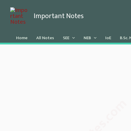
Skip
Important Notes
to
content
Home
All Notes
SEE
NEB
IoE
B.Sc.