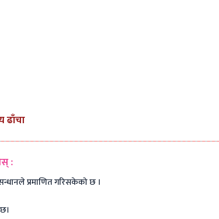
ीय ढाँचा
स् :
ुसन्धानले प्रमाणित गरिसकेको छ ।
त छ।