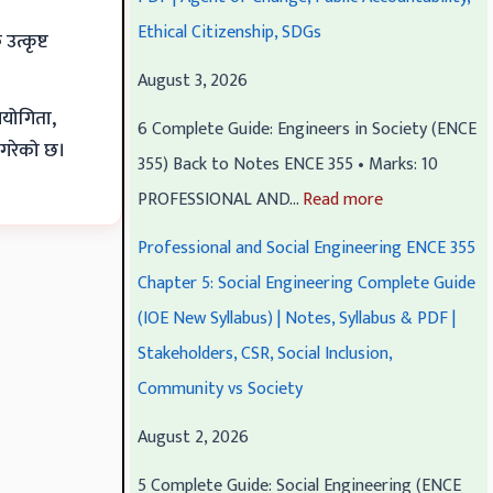
e
E
E
e
e
Ethical Citizenship, SDGs
त्कृष्ट
r
N
N
r
r
August 3, 2026
i
C
C
i
i
पयोगिता,
6 Complete Guide: Engineers in Society (ENCE
n
E
E
n
n
त गरेको छ।
355) Back to Notes ENCE 355 • Marks: 10
g
3
3
g
g
PROFESSIONAL AND…
Read more
E
5
5
E
E
N
3
3
N
N
Professional and Social Engineering ENCE 355
C
C
C
C
C
Chapter 5: Social Engineering Complete Guide
E
h
h
E
E
(IOE New Syllabus) | Notes, Syllabus & PDF |
3
a
a
3
3
Stakeholders, CSR, Social Inclusion,
5
p
p
5
5
Community vs Society
5
t
t
5
5
August 2, 2026
C
e
e
C
C
h
r
r
h
h
5 Complete Guide: Social Engineering (ENCE