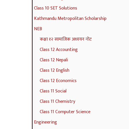
p
m
t
l
t
Class 10 SET Solutions
l
p
e
e
a
Kathmandu Metropolitan Scholarship
e
l
G
t
n
NEB
t
e
u
e
d
कक्षा १२ सामाजिक अध्ययन नोट
e
t
i
G
S
Class 12 Accounting
G
e
d
u
o
Class 12 Nepali
u
G
e
i
c
Class 12 English
i
u
(
d
i
d
i
I
e
e
Class 12 Economics
e
d
O
(
t
Class 11 Social
(
e
E
I
y
Class 11 Chemistry
I
(
N
O
C
Class 11 Computer Science
O
I
e
E
o
Engineering
E
O
w
N
m