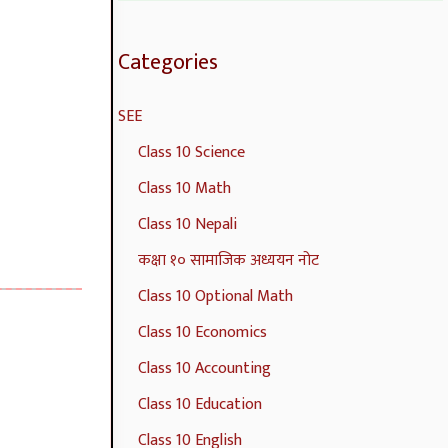
r
s
l
n
o
s
a
M
g
g
Categories
i
n
e
i
y
SEE
n
d
t
n
,
S
A
h
e
E
Class 10 Science
o
n
o
e
n
Class 10 Math
c
a
d
r
v
Class 10 Nepali
i
l
s
i
i
कक्षा १० सामाजिक अध्ययन नोट
e
y
C
n
r
Class 10 Optional Math
t
s
o
g
o
Class 10 Economics
y
i
m
C
n
Class 10 Accounting
C
s
p
o
m
Class 10 Education
o
C
l
m
e
m
o
e
p
n
Class 10 English