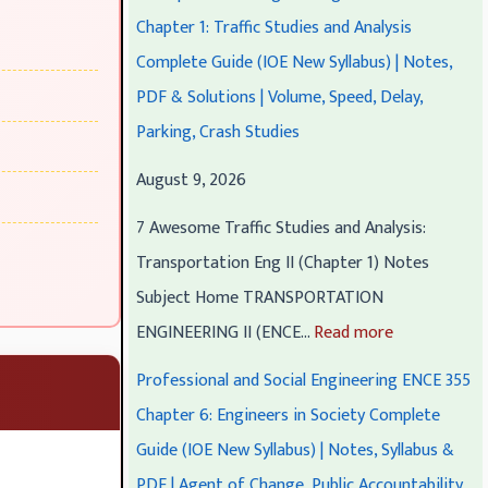
n
n
n
n
n
Chapter 1: Traffic Studies and Analysis
d
E
E
d
d
Complete Guide (IOE New Syllabus) | Notes,
S
n
n
S
S
PDF & Solutions | Volume, Speed, Delay,
o
g
g
o
o
Parking, Crash Studies
c
i
i
c
c
August 9, 2026
i
n
n
i
i
7 Awesome Traffic Studies and Analysis:
a
e
e
a
a
Transportation Eng II (Chapter 1) Notes
l
e
e
l
l
Subject Home TRANSPORTATION
E
r
r
E
E
ENGINEERING II (ENCE…
Read more
n
i
i
n
n
g
n
n
g
g
Professional and Social Engineering ENCE 355
i
g
g
i
i
Chapter 6: Engineers in Society Complete
n
I
I
n
n
Guide (IOE New Syllabus) | Notes, Syllabus &
e
I
I
e
e
PDF | Agent of Change, Public Accountability,